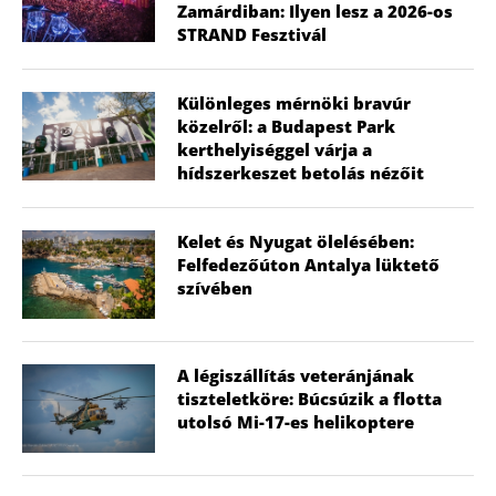
Zamárdiban: Ilyen lesz a 2026-os
STRAND Fesztivál
Különleges mérnöki bravúr
közelről: a Budapest Park
kerthelyiséggel várja a
hídszerkeszet betolás nézőit
Kelet és Nyugat ölelésében:
Felfedezőúton Antalya lüktető
szívében
A légiszállítás veteránjának
tiszteletköre: Búcsúzik a flotta
utolsó Mi-17-es helikoptere