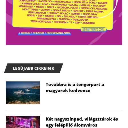
LEGÚJABB CIKKEINK
Továbbra is a tengerpart a
magyarok kedvence
Két nagyszínpad, világsztárok és
egy felépülő álomváros