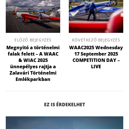
ELŐZŐ BEJEGYZÉS
KÖVETKEZŐ BEJEGYZÉS
Megnyitó a történelmi
WAAC2025 Wednesday
falak felett – A WAAC
17 September 2025
& WIAC 2025
COMPETITION DAY –
ünnepélyes rajtja a
LIVE
Zalavári Történelmi
Emlékparkban
EZ IS ÉRDEKELHET