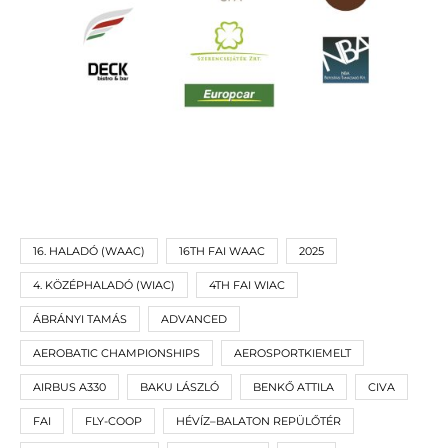
16. HALADÓ (WAAC)
16TH FAI WAAC
2025
4. KÖZÉPHALADÓ (WIAC)
4TH FAI WIAC
ÁBRÁNYI TAMÁS
ADVANCED
AEROBATIC CHAMPIONSHIPS
AEROSPORTKIEMELT
AIRBUS A330
BAKU LÁSZLÓ
BENKŐ ATTILA
CIVA
FAI
FLY-COOP
HÉVÍZ–BALATON REPÜLŐTÉR