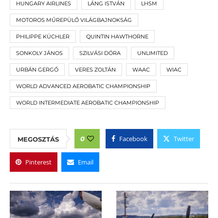
HUNGARY AIRLINES
LÁNG ISTVÁN
LHSM
MOTOROS MŰREPÜLŐ VILÁGBAJNOKSÁG
PHILIPPE KÜCHLER
QUINTIN HAWTHORNE
SONKOLY JÁNOS
SZILVÁSI DÓRA
UNLIMITED
URBÁN GERGŐ
VERES ZOLTÁN
WAAC
WIAC
WORLD ADVANCED AEROBATIC CHAMPIONSHIP
WORLD INTERMEDIATE AEROBATIC CHAMPIONSHIP
Facebook
Twitter
0
MEGOSZTÁS
Pinterest
Email