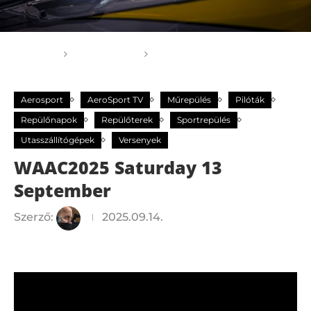
Főoldal
Aerosport
WAAC2025 Saturday 13
September
Aerosport
AeroSport TV
Műrepülés
Pilóták
Repülőnapok
Repülőterek
Sportrepülés
Utasszállítógépek
Versenyek
WAAC2025 Saturday 13
September
Szerző:
2025.09.14.