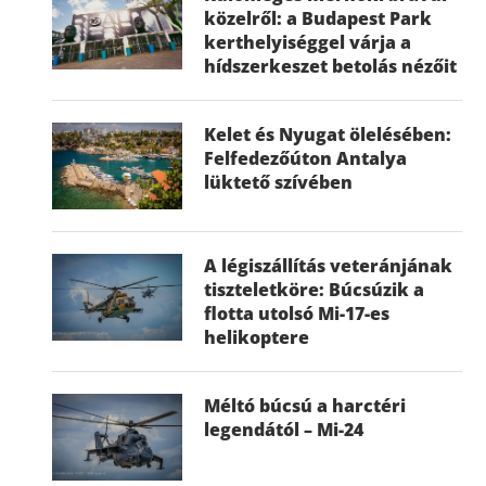
közelről: a Budapest Park
kerthelyiséggel várja a
hídszerkeszet betolás nézőit
Kelet és Nyugat ölelésében:
Felfedezőúton Antalya
lüktető szívében
A légiszállítás veteránjának
tiszteletköre: Búcsúzik a
flotta utolsó Mi-17-es
helikoptere
Méltó búcsú a harctéri
legendától – Mi-24