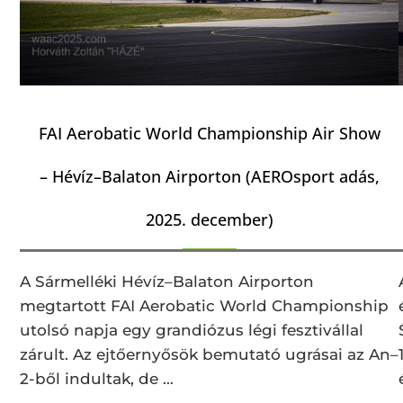
FAI Aerobatic World Championship Air Show
– Hévíz–Balaton Airporton (AEROsport adás,
2025. december)
A Sármelléki Hévíz–Balaton Airporton
megtartott FAI Aerobatic World Championship
utolsó napja egy grandiózus légi fesztivállal
zárult. Az ejtőernyősök bemutató ugrásai az An–
2-ből indultak, de …