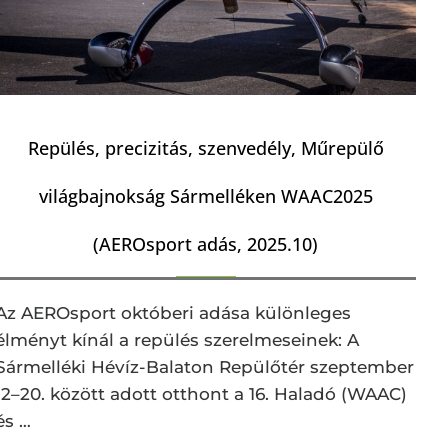
Repülés, precizitás, szenvedély, Műrepülő
világbajnokság Sármelléken WAAC2025
(AEROsport adás, 2025.10)
Az AEROsport októberi adása különleges
élményt kínál a repülés szerelmeseinek: A
Sármelléki Hévíz-Balaton Repülőtér szeptember
12–20. között adott otthont a 16. Haladó (WAAC)
és …