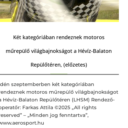
Két kategóriában rendeznek motoros
műrepülő világbajnokságot a Hévíz-Balaton
Repülőtéren, (előzetes)
Idén szeptemberben két kategóriában
rendeznek motoros műrepülő világbajnokságot
a Hévíz-Balaton Repülőtéren (LHSM) Rendező-
operatőr: Farkas Attila ©2025 „All rights
reserved” – „Minden jog fenntartva”,
www.aerosport.hu