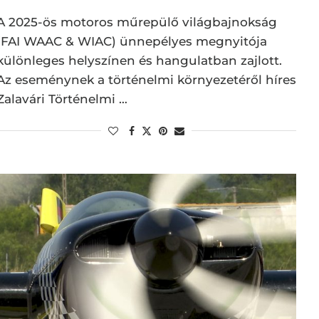
A 2025-ös motoros műrepülő világbajnokság
(FAI WAAC & WIAC) ünnepélyes megnyitója
különleges helyszínen és hangulatban zajlott.
Az eseménynek a történelmi környezetéről híres
Zalavári Történelmi …