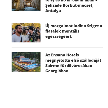
Şehzade Korkut-mecset,
Antalya
Új mozgalmat indít a Sziget a
fiatalok mentális
egészségéért
Az Ensana Hotels
megnyitotta első szállodáját
Sairme fürdővárosában
Georgiában