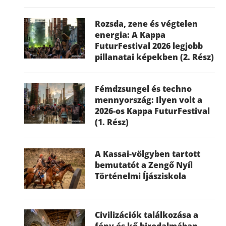
Rozsda, zene és végtelen
energia: A Kappa
FuturFestival 2026 legjobb
pillanatai képekben (2. Rész)
Fémdzsungel és techno
mennyország: Ilyen volt a
2026-os Kappa FuturFestival
(1. Rész)
A Kassai-völgyben tartott
bemutatót a Zengő Nyíl
Történelmi Íjásziskola
Civilizációk találkozása a
fény és kő birodalmában –