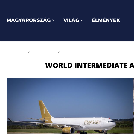
MAGYARORSZÁG
VILÁG
ÉLMÉNYEK
Főoldal
Címkék
Posts tagged with "World Inte
WORLD INTERMEDIATE 