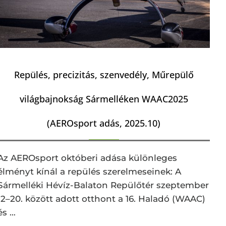
Repülés, precizitás, szenvedély, Műrepülő
világbajnokság Sármelléken WAAC2025
(AEROsport adás, 2025.10)
Az AEROsport októberi adása különleges
élményt kínál a repülés szerelmeseinek: A
Sármelléki Hévíz-Balaton Repülőtér szeptember
12–20. között adott otthont a 16. Haladó (WAAC)
és …