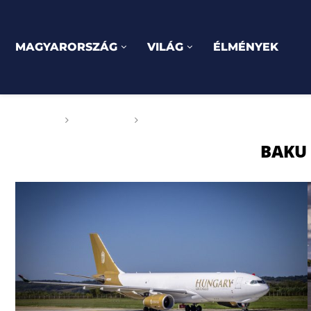
MAGYARORSZÁG
VILÁG
ÉLMÉNYEK
Főoldal
Címkék
Posts tagged with "Baku László
BAKU