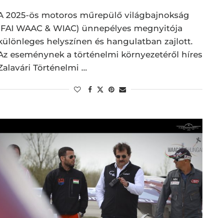
A 2025-ös motoros műrepülő világbajnokság
(FAI WAAC & WIAC) ünnepélyes megnyitója
különleges helyszínen és hangulatban zajlott.
Az eseménynek a történelmi környezetéről híres
Zalavári Történelmi …