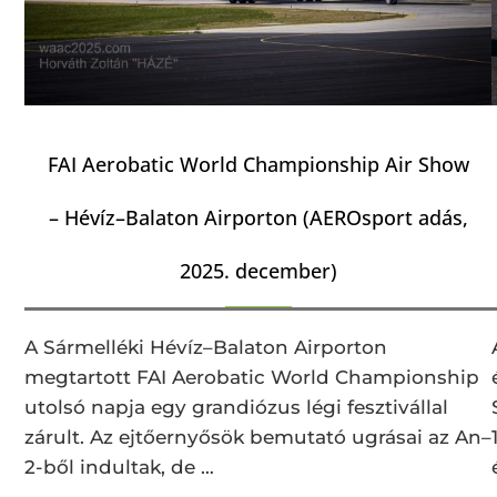
FAI Aerobatic World Championship Air Show
– Hévíz–Balaton Airporton (AEROsport adás,
2025. december)
A Sármelléki Hévíz–Balaton Airporton
megtartott FAI Aerobatic World Championship
utolsó napja egy grandiózus légi fesztivállal
zárult. Az ejtőernyősök bemutató ugrásai az An–
2-ből indultak, de …