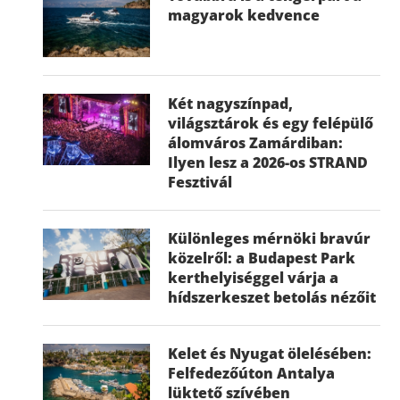
magyarok kedvence
Két nagyszínpad,
világsztárok és egy felépülő
álomváros Zamárdiban:
Ilyen lesz a 2026-os STRAND
Fesztivál
Különleges mérnöki bravúr
közelről: a Budapest Park
kerthelyiséggel várja a
hídszerkeszet betolás nézőit
Kelet és Nyugat ölelésében:
Felfedezőúton Antalya
lüktető szívében