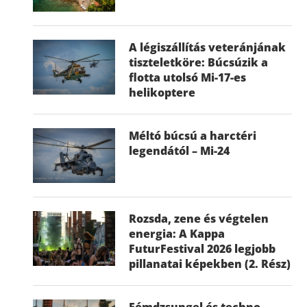
A légiszállítás veteránjának
tiszteletköre: Búcsúzik a
flotta utolsó Mi-17-es
helikoptere
Méltó búcsú a harctéri
legendától – Mi-24
Rozsda, zene és végtelen
energia: A Kappa
FuturFestival 2026 legjobb
pillanatai képekben (2. Rész)
Fémdzsungel és techno