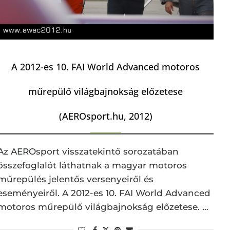
A 2012-es 10. FAI World Advanced motoros
műrepülő világbajnokság előzetese
(AEROsport.hu, 2012)
Az AEROsport visszatekintő sorozatában
összefoglalót láthatnak a magyar motoros
műrepülés jelentős versenyeiről és
eseményeiről. A 2012-es 10. FAI World Advanced
motoros műrepülő világbajnokság előzetese. …