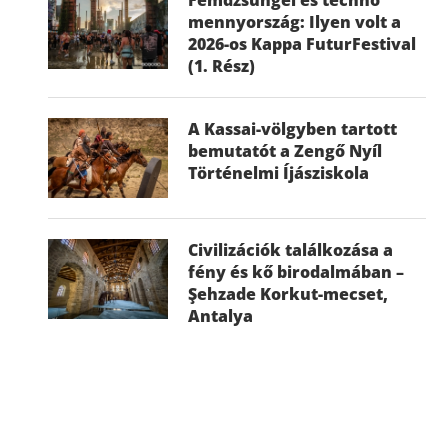
mennyország: Ilyen volt a
2026-os Kappa FuturFestival
(1. Rész)
A Kassai-völgyben tartott
bemutatót a Zengő Nyíl
Történelmi Íjásziskola
Civilizációk találkozása a
fény és kő birodalmában –
Şehzade Korkut-mecset,
Antalya