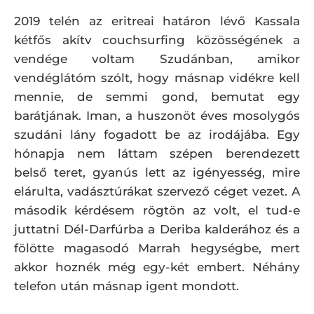
2019 telén az eritreai határon lévő Kassala
kétfős akítv couchsurfing közösségének a
vendége voltam Szudánban, amikor
vendéglátóm szólt, hogy másnap vidékre kell
mennie, de semmi gond, bemutat egy
barátjának. Iman, a huszonöt éves mosolygós
szudáni lány fogadott be az irodájába. Egy
hónapja nem láttam szépen berendezett
belső teret, gyanús lett az igényesség, mire
elárulta, vadásztúrákat szervező céget vezet. A
második kérdésem rögtön az volt, el tud-e
juttatni Dél-Darfúrba a Deriba kalderához és a
fölötte magasodó Marrah hegységbe, mert
akkor hoznék még egy-két embert. Néhány
telefon után másnap igent mondott.