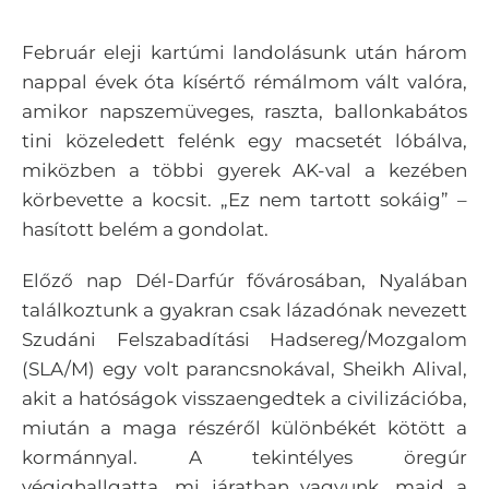
Február eleji kartúmi landolásunk után három
nappal évek óta kísértő rémálmom vált valóra,
amikor napszemüveges, raszta, ballonkabátos
tini közeledett felénk egy macsetét lóbálva,
miközben a többi gyerek AK-val a kezében
körbevette a kocsit. „Ez nem tartott sokáig” –
hasított belém a gondolat.
Előző nap Dél-Darfúr fővárosában, Nyalában
találkoztunk a gyakran csak lázadónak nevezett
Szudáni Felszabadítási Hadsereg/Mozgalom
(SLA/M) egy volt parancsnokával, Sheikh Alival,
akit a hatóságok visszaengedtek a civilizációba,
miután a maga részéről különbékét kötött a
kormánnyal. A tekintélyes öregúr
végighallgatta, mi járatban vagyunk, majd a