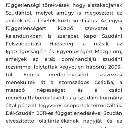
függetlenségi törekvések, hogy elszakadjanak
Szudántól, melyet amúgy is megosztott az
arabok és a feketék közti konfliktus. Az egyik
függetlenségért küzdő szervezet a
kalandunkban is szerepet kapó Szudáni
Felszabadítási Hadsereg, a másik az
Igazságosságért és Egyenlőségért Mozgalom,
amelyek az arab dominanciájú szudáni
rezsimmel folytattak kegyetlen háborút 2003-
tól. Ennek eredményeként százezrek
menekültek át a szomszédos Csádba, a
maradó népességet és a csádi
menekülttáborok lakóit is a szudáni kormány
által pénzelt fegyveres csoportok terrorizálták.
Dél-Szudán 2011-es függetlenedésével Szudán
elveszítette olajtartalékának nagyját és az