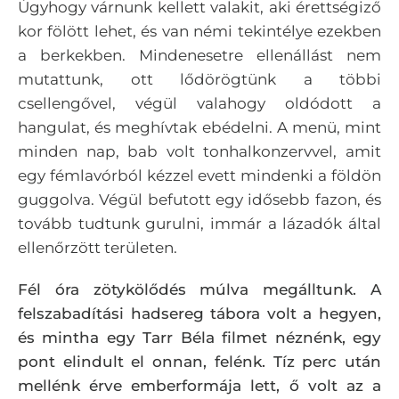
Úgyhogy várnunk kellett valakit, aki érettségiző
kor fölött lehet, és van némi tekintélye ezekben
a berkekben. Mindenesetre ellenállást nem
mutattunk, ott lődörögtünk a többi
csellengővel, végül valahogy oldódott a
hangulat, és meghívtak ebédelni. A menü, mint
minden nap, bab volt tonhalkonzervvel, amit
egy fémlavórból kézzel evett mindenki a földön
guggolva. Végül befutott egy idősebb fazon, és
tovább tudtunk gurulni, immár a lázadók által
ellenőrzött területen.
Fél óra zötykölődés múlva megálltunk. A
felszabadítási hadsereg tábora volt a hegyen,
és mintha egy Tarr Béla filmet néznénk, egy
pont elindult el onnan, felénk. Tíz perc után
mellénk érve emberformája lett, ő volt az a