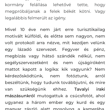
kormány felállása lehetővé tette, hogy
megpróbáljanak a felek békét kötni. Vagy
legalábbis felmerült az igény.
Mivel 10 éve nem járt erre turisztikailag
motivált külföldi, és előtte sem nagyon, nem
volt protokoll arra nézve, mit kezdjen velünk
egy lázadó szervezet. Fegyver és pénz,
megbízás vagy hátsó szándék nélkül, nem
segélyszervezetként és nem újságíróként
mattot kapott a logika: kik vagyunk? Nem
kérdezősködtünk, nem fotóztunk, arról
beszéltünk, hogy tudunk továbbjutni, és mire
van szükségünk ehhez.
Tavalyi iraki
mászásunkról
mutogattuk a csúcsfotót, ahol
ugyanez a három ember egy kurd és egy
magyar zászló alatt mosolyog a kamerába.