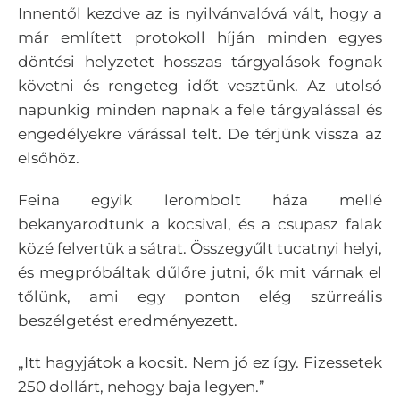
Innentől kezdve az is nyilvánvalóvá vált, hogy a
már említett protokoll híján minden egyes
döntési helyzetet hosszas tárgyalások fognak
követni és rengeteg időt vesztünk. Az utolsó
napunkig minden napnak a fele tárgyalással és
engedélyekre várással telt. De térjünk vissza az
elsőhöz.
Feina egyik lerombolt háza mellé
bekanyarodtunk a kocsival, és a csupasz falak
közé felvertük a sátrat. Összegyűlt tucatnyi helyi,
és megpróbáltak dűlőre jutni, ők mit várnak el
tőlünk, ami egy ponton elég szürreális
beszélgetést eredményezett.
„Itt hagyjátok a kocsit. Nem jó ez így. Fizessetek
250 dollárt, nehogy baja legyen.”