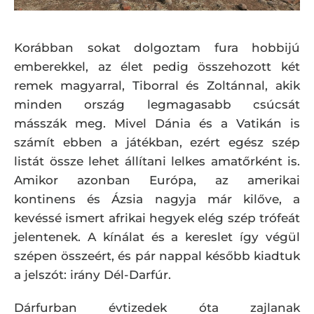
Korábban sokat dolgoztam fura hobbijú
emberekkel, az élet pedig összehozott két
remek magyarral, Tiborral és Zoltánnal, akik
minden ország legmagasabb csúcsát
másszák meg. Mivel Dánia és a Vatikán is
számít ebben a játékban, ezért egész szép
listát össze lehet állítani lelkes amatőrként is.
Amikor azonban Európa, az amerikai
kontinens és Ázsia nagyja már kilőve, a
kevéssé ismert afrikai hegyek elég szép trófeát
jelentenek. A kínálat és a kereslet így végül
szépen összeért, és pár nappal később kiadtuk
a jelszót: irány Dél-Darfúr.
Dárfurban évtizedek óta zajlanak