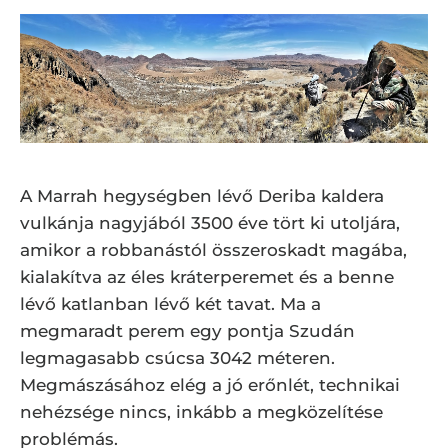
A Marrah hegységben lévő Deriba kaldera
vulkánja nagyjából 3500 éve tört ki utoljára,
amikor a robbanástól összeroskadt magába,
kialakítva az éles kráterperemet és a benne
lévő katlanban lévő két tavat. Ma a
megmaradt perem egy pontja Szudán
legmagasabb csúcsa 3042 méteren.
Megmászásához elég a jó erőnlét, technikai
nehézsége nincs, inkább a megközelítése
problémás.