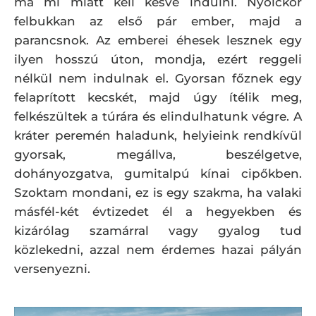
ma mi miatt kell késve indulni. Nyolckor
felbukkan az első pár ember, majd a
parancsnok. Az emberei éhesek lesznek egy
ilyen hosszú úton, mondja, ezért reggeli
nélkül nem indulnak el. Gyorsan főznek egy
felaprított kecskét, majd úgy ítélik meg,
felkészültek a túrára és elindulhatunk végre. A
kráter peremén haladunk, helyieink rendkívül
gyorsak, megállva, beszélgetve,
dohányozgatva, gumitalpú kínai cipőkben.
Szoktam mondani, ez is egy szakma, ha valaki
másfél-két évtizedet él a hegyekben és
kizárólag szamárral vagy gyalog tud
közlekedni, azzal nem érdemes hazai pályán
versenyezni.