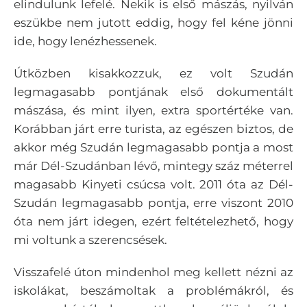
elindulunk lefelé. Nekik is első mászás, nyilván
eszükbe nem jutott eddig, hogy fel kéne jönni
ide, hogy lenézhessenek.
Útközben kisakkozzuk, ez volt Szudán
legmagasabb pontjának első dokumentált
mászása, és mint ilyen, extra sportértéke van.
Korábban járt erre turista, az egészen biztos, de
akkor még Szudán legmagasabb pontja a most
már Dél-Szudánban lévő, mintegy száz méterrel
magasabb Kinyeti csúcsa volt. 2011 óta az Dél-
Szudán legmagasabb pontja, erre viszont 2010
óta nem járt idegen, ezért feltételezhető, hogy
mi voltunk a szerencsések.
Visszafelé úton mindenhol meg kellett nézni az
iskolákat, beszámoltak a problémákról, és