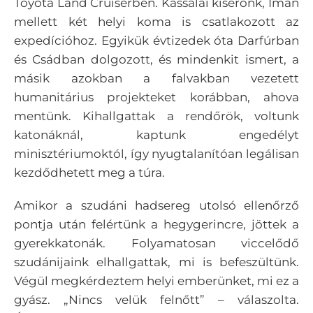
Toyota Land Cruiserben. Kassalai kísérőnk, Iman
mellett két helyi koma is csatlakozott az
expedícióhoz. Egyikük évtizedek óta Darfúrban
és Csádban dolgozott, és mindenkit ismert, a
másik azokban a falvakban vezetett
humanitárius projekteket korábban, ahova
mentünk. Kihallgattak a rendőrök, voltunk
katonáknál, kaptunk engedélyt
minisztériumoktól, így nyugtalanítóan legálisan
kezdődhetett meg a túra.
Amikor a szudáni hadsereg utolsó ellenőrző
pontja után felértünk a hegygerincre, jöttek a
gyerekkatonák. Folyamatosan viccelődő
szudánijaink elhallgattak, mi is befeszültünk.
Végül megkérdeztem helyi emberünket, mi ez a
gyász. „Nincs velük felnőtt” – válaszolta.