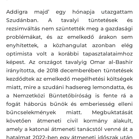
Addigra majd’ egy hónapja utazgattam
Szudánban. A tavalyi tüntetések és
rezsimváltás nem szüntették meg a gazdasági
problémákat, és az emelkedő árakon sem
enyhítettek, a közhangulat azonban elég
optimista volt a korábbi tapasztalataimhoz
képest. Az országot tavalyig Omar al-Bashir
irányította, de 2018 decemberében tüntetések
kezdődtek az emelkedő megélhetési költségek
miatt, mire a szudáni hadsereg lemondatta, és
a Nemzetközi Büntetőbíróság is fente rá a
fogát háborús bűnök és emberiesség elleni
bűncselekmények miatt. Megbuktatását
követően átmeneti civil kormány alakult,
amely a katonai átmeneti tanácstól venné át a
hatalmat 2022-ben egy átmeneti időszak után