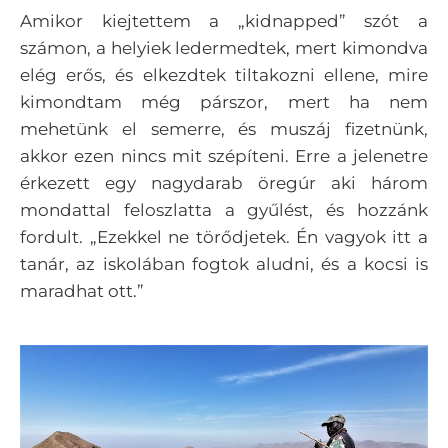
Amikor kiejtettem a „kidnapped” szót a
számon, a helyiek ledermedtek, mert kimondva
elég erős, és elkezdtek tiltakozni ellene, mire
kimondtam még párszor, mert ha nem
mehetünk el semerre, és muszáj fizetnünk,
akkor ezen nincs mit szépíteni. Erre a jelenetre
érkezett egy nagydarab öregúr aki három
mondattal feloszlatta a gyűlést, és hozzánk
fordult. „Ezekkel ne törődjetek. Én vagyok itt a
tanár, az iskolában fogtok aludni, és a kocsi is
maradhat ott.”