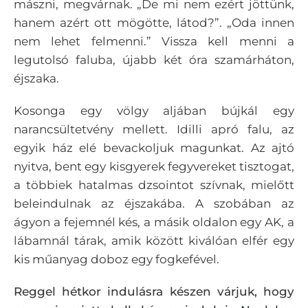
mászni, megvárnak. „De mi nem ezért jöttünk,
hanem azért ott mögötte, látod?”. „Oda innen
nem lehet felmenni.” Vissza kell menni a
legutolsó faluba, újabb két óra szamárháton,
éjszaka.
Kosonga egy völgy aljában bújkál egy
narancsültetvény mellett. Idilli apró falu, az
egyik ház elé bevackoljuk magunkat. Az ajtó
nyitva, bent egy kisgyerek fegyvereket tisztogat,
a többiek hatalmas dzsointot szívnak, mielőtt
beleindulnak az éjszakába. A szobában az
ágyon a fejemnél kés, a másik oldalon egy AK, a
lábamnál tárak, amik között kiválóan elfér egy
kis műanyag doboz egy fogkefével.
Reggel hétkor indulásra készen várjuk, hogy