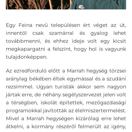
Egy Feina nevű településen ért véget az út,
innentől csak szamárral és gyalog lehet
továbbmenni, és ehhez ideje volt egy kicsit
megkapargatni a felszínt, hogy hol is vagyunk
tulajdonképpen.
Az ezredforduló előtt a Marrah hegység törzsei
aránylag békében éltek egymással és a szudáni
rezsimmel. Ugyan turisták akkor sem nagyon
jártak erre, de néhány segélyszervezet jelen volt
a térségben, iskolát építettek, mezőgazdasági
programokkal javították az élelmiszertermelést.
Mivel a Marrah hegységen kizárólag erre lehet
átkelni, a kormány részéről felmerült az igény,