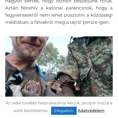
nagyon kérték, hogy otthon beszéljünk róluk.
Aztán félrehív a katonai parancsnok, hogy a
fegyveresekről nem lehet posztolni a közösségi
médiában, a falvakról meg a tájról persze igen.
Az oldal további használatához kérjük, járuljon hozzá a
sütik kezeléséhez.
Adatvédelem
Elfogadom