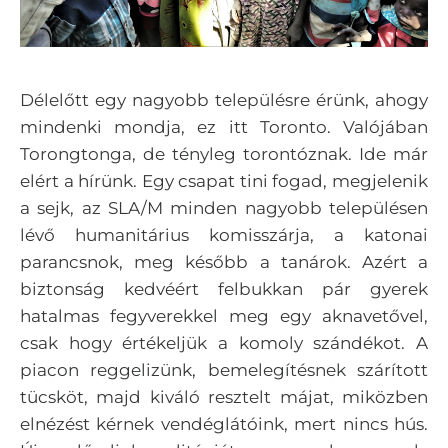
Délelőtt egy nagyobb településre érünk, ahogy
mindenki mondja, ez itt Toronto. Valójában
Torongtonga, de tényleg torontóznak. Ide már
elért a hírünk. Egy csapat tini fogad, megjelenik
a sejk, az SLA/M minden nagyobb településen
lévő humanitárius komisszárja, a katonai
parancsnok, meg később a tanárok. Azért a
biztonság kedvéért felbukkan pár gyerek
hatalmas fegyverekkel meg egy aknavetővel,
csak hogy értékeljük a komoly szándékot. A
piacon reggelizünk, bemelegítésnek szárított
tücsköt, majd kiváló resztelt májat, miközben
elnézést kérnek vendéglátóink, mert nincs hús.