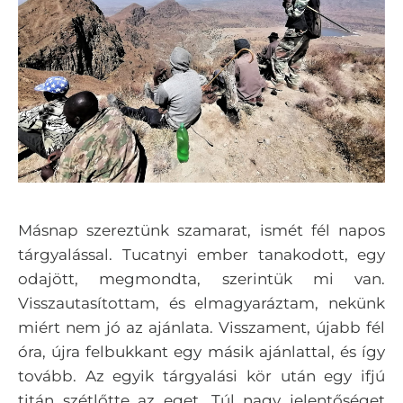
Másnap szereztünk szamarat, ismét fél napos
tárgyalással. Tucatnyi ember tanakodott, egy
odajött, megmondta, szerintük mi van.
Visszautasítottam, és elmagyaráztam, nekünk
miért nem jó az ajánlata. Visszament, újabb fél
óra, újra felbukkant egy másik ajánlattal, és így
tovább. Az egyik tárgyalási kör után egy ifjú
titán szétlőtte az eget. Túl nagy jelentőséget