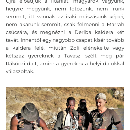
Újra előadjuk a litániát, magyarok vagyunk,
hegyre megyünk, nem fotózunk, nem írunk
semmit, itt vannak az iraki mászásunk képei,
nem akarunk semmit, csak felmenni a Marrah
csúcsára, és megnézni a Deriba kaldera két
tavát. Innentől egy nagyobb csapat kísér tovább
a kaldera felé, miután Zoli elénekelte vagy
kétszáz gyereknek a Tavaszi szélt meg pár
Rákóczi dalt, amire a gyerekek a helyi dalokkal
válaszoltak.