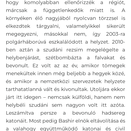
hogy komolyabban ellenőrizzék a régiót,
márcsak a függetlenkedők miatt is. A
környéken élő nagyjából nyolcvan törzzsel is
elkezdtek tárgyalni, valamelyikkel sikerült
megegyezni, másokkal nem, így 2003-ra
polgárháborúvá eszkalálódott a helyzet. 2010-
ben aztán a szudáni rezsim megelégelte a
helybenjárást, szétbombázta a falvakat és
bevonult. Ez volt az az év, amikor tömegek
menekültek innen még beljebb a hegyek közé,
és amikor a nemzetközi szervezetek helyzete
tarthatatlanná vált és kivonultak. Utoljára ekkor
járt itt idegen – nemcsak külföldi, hanem nem
helybéli szudáni sem nagyon volt itt azóta.
Leszámítva persze a bevonuló hadsereg
katonáit. Most pedig Bashir elnök eltávolítása és
a valahogy együttműködő katonai és civil