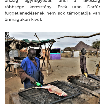
ország egynegyedét, ahol a lakosság
többsége keresztény. Ezek után Darfúr
függetlenedésének nem sok támogatója van
önmagukon kívül.