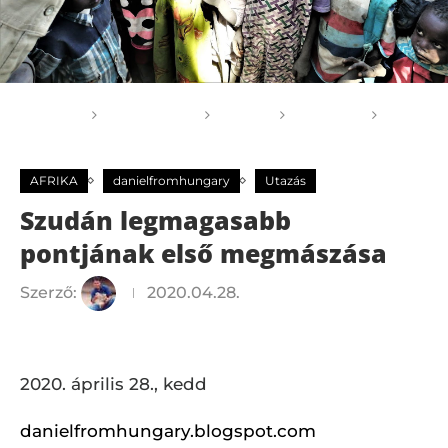
Főoldal
GOGOGO
Világ
AFRIKA
Szudán legmagasabb pontjának első megmászása
AFRIKA
danielfromhungary
Utazás
Szudán legmagasabb
pontjának első megmászása
Szerző:
2020.04.28.
2020. április 28., kedd
danielfromhungary.blogspot.com