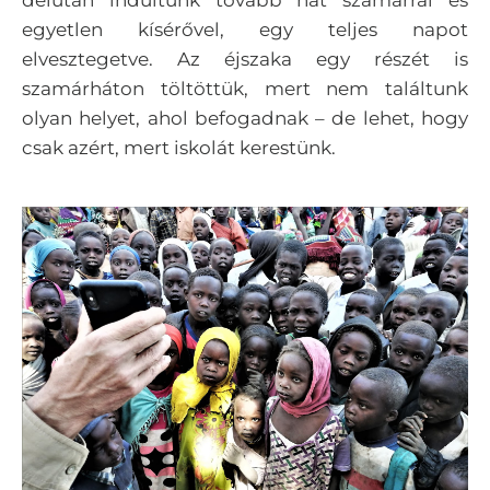
délután indultunk tovább hat szamárral és
egyetlen kísérővel, egy teljes napot
elvesztegetve. Az éjszaka egy részét is
szamárháton töltöttük, mert nem találtunk
olyan helyet, ahol befogadnak – de lehet, hogy
csak azért, mert iskolát kerestünk.