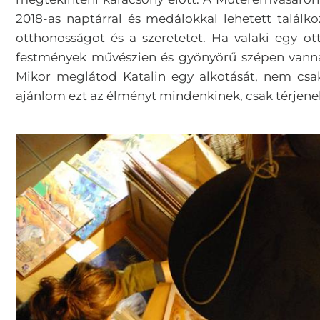
2018-as naptárral és medálokkal lehetett találk
otthonosságot és a szeretetet. Ha valaki egy ot
festmények művészien és gyönyörű szépen vannak
Mikor meglátod Katalin egy alkotását, nem csa
ajánlom ezt az élményt mindenkinek, csak térjenek