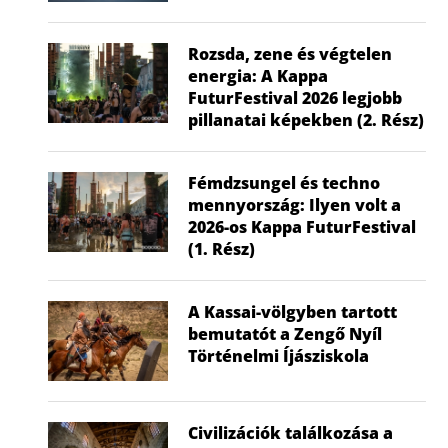
Rozsda, zene és végtelen
energia: A Kappa
FuturFestival 2026 legjobb
pillanatai képekben (2. Rész)
Fémdzsungel és techno
mennyország: Ilyen volt a
2026-os Kappa FuturFestival
(1. Rész)
Aréna a szökevények városában –
Miért ve
Pula, Pola
mikrom
2024.09.04.
2024
A Kassai-völgyben tartott
bemutatót a Zengő Nyíl
Történelmi Íjásziskola
Civilizációk találkozása a