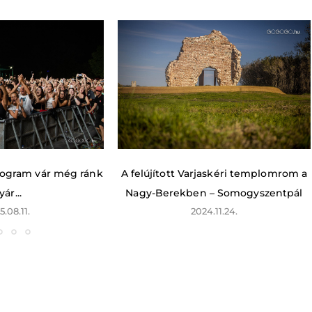
rogram vár még ránk
A felújított Varjaskéri templomrom a
yár...
Nagy-Berekben – Somogyszentpál
5.08.11.
2024.11.24.