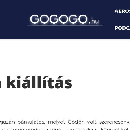
AERO
PODC
 kiállítás
sa igazán bámulatos, melyet Gödön volt szerencsénk
 rengeteg eredeti képpel, nyomatokkal, könyvekkel,