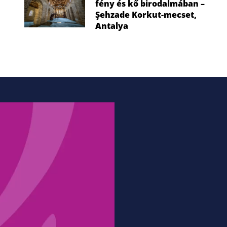
fény és kő birodalmában –
Şehzade Korkut-mecset,
Antalya