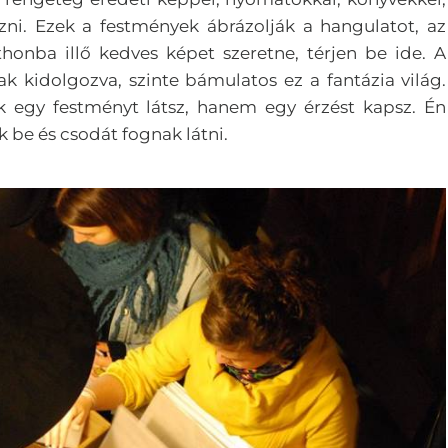
ozni. Ezek a festmények ábrázolják a hangulatot, az
thonba illő kedves képet szeretne, térjen be ide. A
 kidolgozva, szinte bámulatos ez a fantázia világ.
k egy festményt látsz, hanem egy érzést kapsz. Én
 be és csodát fognak látni.