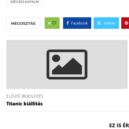
SZEGEDI KATALIN
Facebook
Twitter
0
MEGOSZTÁS
ELŐZŐ BEJEGYZÉS
Titanic kiállítás
EZ IS 