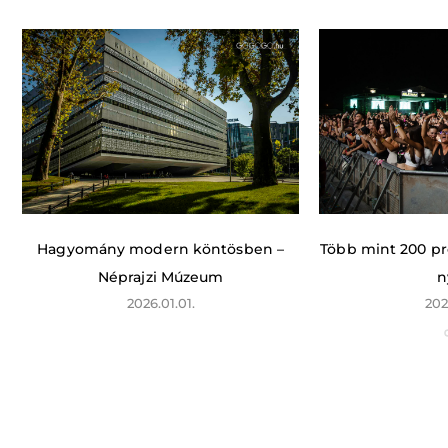
Hagyomány modern köntösben –
Több mint 200 p
Néprajzi Múzeum
n
2026.01.01.
202