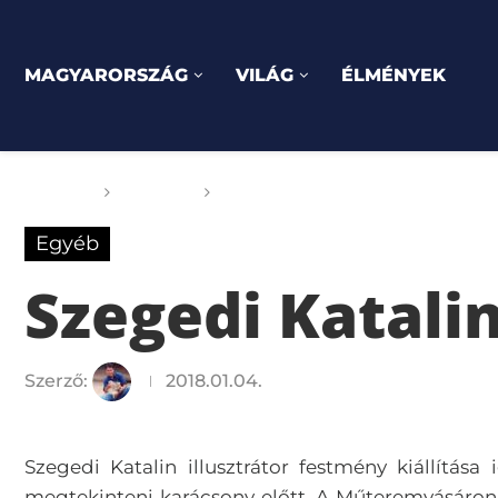
MAGYARORSZÁG
VILÁG
ÉLMÉNYEK
Főoldal
Egyéb
Szegedi Katalin kiállítás
Egyéb
Szegedi Katalin
Szerző:
2018.01.04.
Szegedi Katalin illusztrátor festmény kiállítá
megtekinteni karácsony előtt. A Műteremvásáron