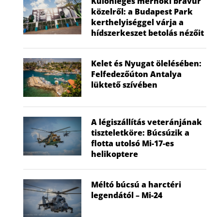
Különleges mérnöki bravúr
közelről: a Budapest Park
kerthelyiséggel várja a
hídszerkeszet betolás nézőit
Kelet és Nyugat ölelésében:
Felfedezőúton Antalya
lüktető szívében
A légiszállítás veteránjának
tiszteletköre: Búcsúzik a
flotta utolsó Mi-17-es
helikoptere
Méltó búcsú a harctéri
legendától – Mi-24