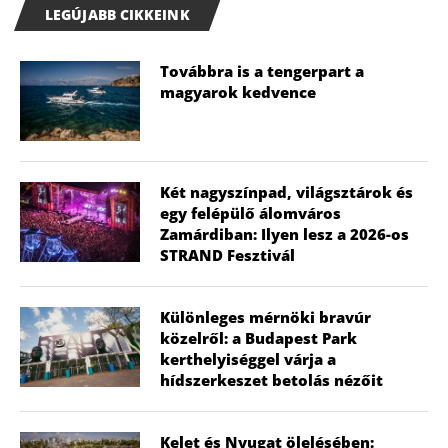
LEGÚJABB CIKKEINK
Továbbra is a tengerpart a
magyarok kedvence
Két nagyszínpad, világsztárok és
egy felépülő álomváros
Zamárdiban: Ilyen lesz a 2026-os
STRAND Fesztivál
Különleges mérnöki bravúr
közelről: a Budapest Park
kerthelyiséggel várja a
hídszerkeszet betolás nézőit
Kelet és Nyugat ölelésében: