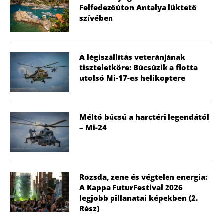
Felfedezőúton Antalya lüktető
szívében
A légiszállítás veteránjának
tiszteletköre: Búcsúzik a flotta
utolsó Mi-17-es helikoptere
Méltó búcsú a harctéri legendától
– Mi-24
Rozsda, zene és végtelen energia:
A Kappa FuturFestival 2026
legjobb pillanatai képekben (2.
Rész)