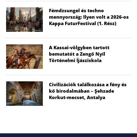
Fémdzsungel és techno
mennyország: Ilyen volt a 2026-os
Kappa FuturFestival (1. Rész)
A Kassai-völgyben tartott
bemutatót a Zengő Nyíl
Történelmi Íjásziskola
Civilizációk találkozása a fény és
kő birodalmában – Şehzade
Korkut-mecset, Antalya