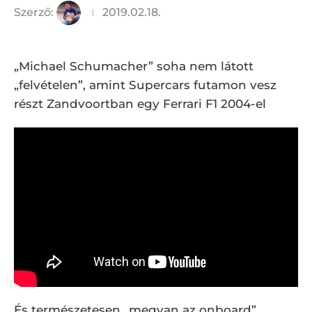
Szerző:
2019.02.18.
„Michael Schumacher” soha nem látott
„felvételen”, amint Supercars futamon vesz
részt Zandvoortban egy Ferrari F1 2004-el
És természetesen „megvan az onboard”