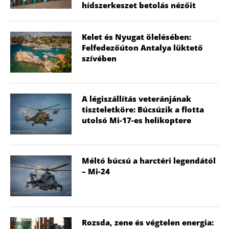
hídszerkeszet betolás nézőit
Kelet és Nyugat ölelésében:
Felfedezőúton Antalya lüktető
szívében
A légiszállítás veteránjának
tiszteletköre: Búcsúzik a flotta
utolsó Mi-17-es helikoptere
Méltó búcsú a harctéri legendától
– Mi-24
Rozsda, zene és végtelen energia: