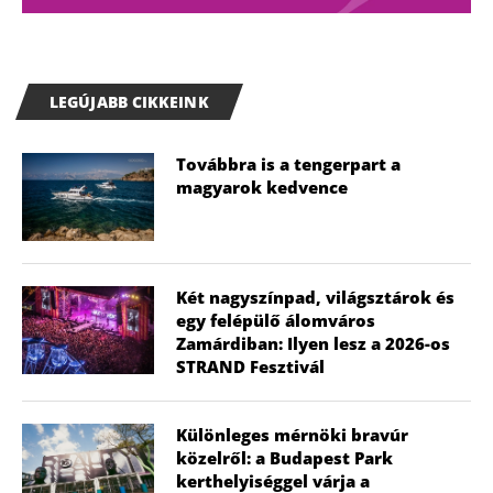
LEGÚJABB CIKKEINK
Továbbra is a tengerpart a
magyarok kedvence
Két nagyszínpad, világsztárok és
egy felépülő álomváros
Zamárdiban: Ilyen lesz a 2026-os
STRAND Fesztivál
Különleges mérnöki bravúr
közelről: a Budapest Park
kerthelyiséggel várja a