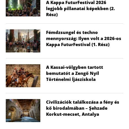
A Kappa FuturFestival 2026
legjobb pillanatai képekben (2.
Rész)
Fémdzsungel és techno
mennyország: Ilyen volt a 2026-os
Kappa FuturFestival (1. Rész)
A Kassai-völgyben tartott
bemutatót a Zengő Nyíl
Történelmi Íjásziskola
Civilizációk találkozása a fény és
kő birodalmában – Şehzade
Korkut-mecset, Antalya