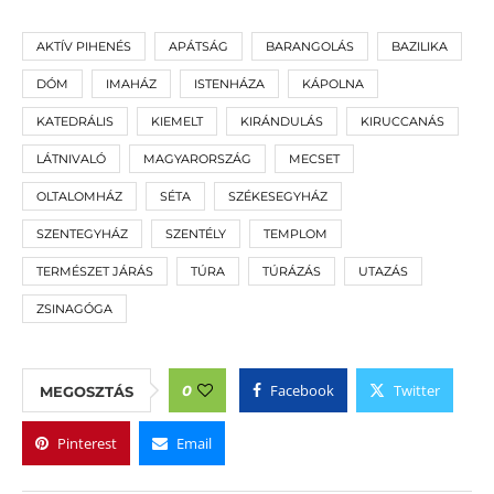
AKTÍV PIHENÉS
APÁTSÁG
BARANGOLÁS
BAZILIKA
DÓM
IMAHÁZ
ISTENHÁZA
KÁPOLNA
KATEDRÁLIS
KIEMELT
KIRÁNDULÁS
KIRUCCANÁS
LÁTNIVALÓ
MAGYARORSZÁG
MECSET
OLTALOMHÁZ
SÉTA
SZÉKESEGYHÁZ
SZENTEGYHÁZ
SZENTÉLY
TEMPLOM
TERMÉSZET JÁRÁS
TÚRA
TÚRÁZÁS
UTAZÁS
ZSINAGÓGA
Facebook
Twitter
0
MEGOSZTÁS
Pinterest
Email