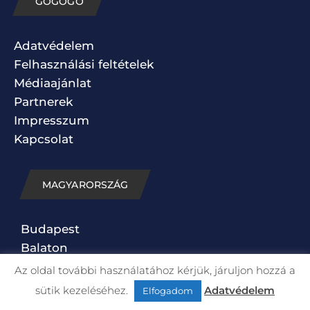
GOGOGO
Adatvédelem
Felhasználási feltételek
Médiaajánlat
Partnerek
Impresszum
Kapcsolat
MAGYARORSZÁG
Budapest
Balaton
Dél-Alföld
Az oldal további használatához kérjük, járuljon hozzá a
Dél-Dunántúl
sütik kezeléséhez.
Adatvédelem
Elfogadom
Közép-Dunántúl