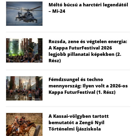
Méltó búcsú a harctéri legendától
– Mi-24
Rozsda, zene és végtelen energia:
A Kappa FuturFestival 2026
legjobb pillanatai képekben (2.
Rész)
Fémdzsungel és techno
mennyország: Ilyen volt a 2026-os
Kappa FuturFestival (1. Rész)
A Kassai-völgyben tartott
bemutatót a Zengő Nyíl
Történelmi Íjásziskola