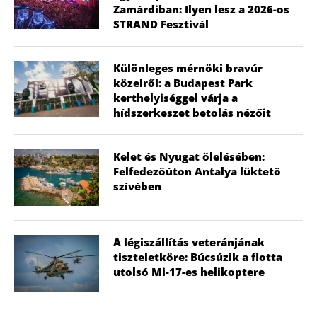
Zamárdiban: Ilyen lesz a 2026-os
STRAND Fesztivál
Különleges mérnöki bravúr
közelről: a Budapest Park
kerthelyiséggel várja a
hídszerkeszet betolás nézőit
Kelet és Nyugat ölelésében:
Felfedezőúton Antalya lüktető
szívében
A légiszállítás veteránjának
tiszteletköre: Búcsúzik a flotta
utolsó Mi-17-es helikoptere