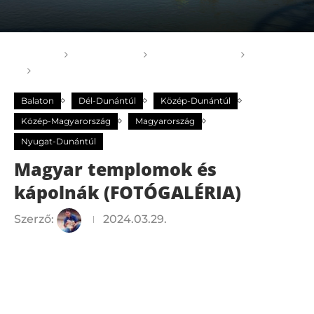
Főoldal
GOGOGO
Magyarország
Balaton
Magyar templomok és kápolnák (FOTÓGALÉRIA)
Balaton
Dél-Dunántúl
Közép-Dunántúl
Közép-Magyarország
Magyarország
Nyugat-Dunántúl
Magyar templomok és
kápolnák (FOTÓGALÉRIA)
Szerző:
2024.03.29.