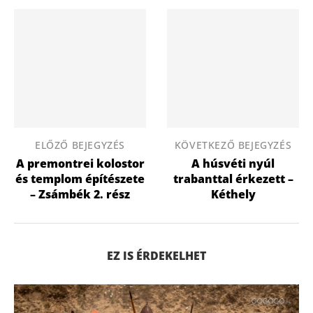
ELŐZŐ BEJEGYZÉS
KÖVETKEZŐ BEJEGYZÉS
A premontrei kolostor
A húsvéti nyúl
és templom építészete
trabanttal érkezett –
– Zsámbék 2. rész
Kéthely
EZ IS ÉRDEKELHET