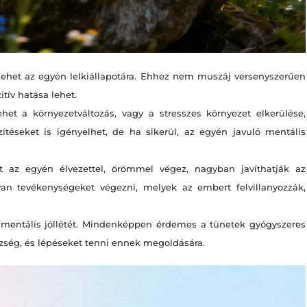
lehet az egyén lelkiállapotára. Ehhez nem muszáj versenyszerűen
tív hatása lehet.
het a környezetváltozás, vagy a stresszes környezet elkerülése,
téseket is igényelhet, de ha sikerül, az egyén javuló mentális
 az egyén élvezettel, örömmel végez, nagyban javíthatják az
yan tevékenységeket végezni, melyek az embert felvillanyozzák,
entális jóllétét. Mindenképpen érdemes a tünetek gyógyszeres
zség, és lépéseket tenni ennek megoldására.