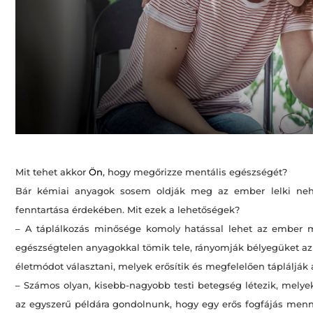
Mit tehet akkor
Ön
, hogy megőrizze mentális egészségét?
Bár kémiai anyagok sosem oldják meg az ember lelki nehé
fenntartása érdekében. Mit ezek a lehetőségek?
– A táplálkozás minősége komoly hatással lehet az ember men
egészségtelen anyagokkal tömik tele, rányomják bélyegüket az e
életmódot választani, melyek erősítik és megfelelően táplálják 
– Számos olyan, kisebb-nagyobb testi betegség létezik, melyek
az egyszerű példára gondolnunk, hogy egy erős fogfájás menny