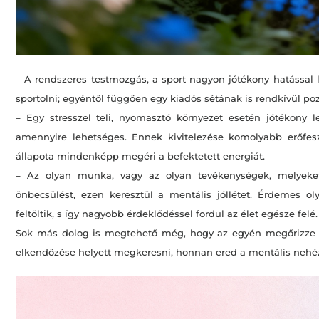
– A rendszeres testmozgás, a sport nagyon jótékony hatással 
sportolni; egyéntől függően egy kiadós sétának is rendkívül pozi
– Egy stresszel teli, nyomasztó környezet esetén jótékony le
amennyire lehetséges. Ennek kivitelezése komolyabb erőfeszí
állapota mindenképp megéri a befektetett energiát.
– Az olyan munka, vagy az olyan tevékenységek, melyeket
önbecsülést, ezen keresztül a mentális jóllétet. Érdemes ol
feltöltik, s így nagyobb érdeklődéssel fordul az élet egésze felé.
Sok más dolog is megtehető még, hogy az egyén megőrizze m
elkendőzése helyett megkeresni, honnan ered a mentális nehé