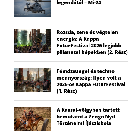
legendától – Mi-24
Rozsda, zene és végtelen
energia: A Kappa
FuturFestival 2026 legjobb
pillanatai képekben (2. Rész)
Fémdzsungel és techno
mennyország: Ilyen volt a
2026-os Kappa FuturFestival
(1. Rész)
A Kassai-völgyben tartott
bemutatót a Zengő Nyíl
Történelmi Íjásziskola