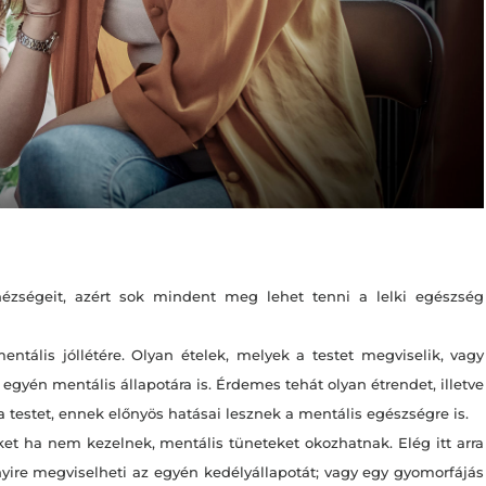
zségeit, azért sok mindent meg lehet tenni a lelki egészség
tális jóllétére. Olyan ételek, melyek a testet megviselik, vagy
gyén mentális állapotára is. Érdemes tehát olyan étrendet, illetve
a testet, ennek előnyös hatásai lesznek a mentális egészségre is.
et ha nem kezelnek, mentális tüneteket okozhatnak. Elég itt arra
ire megviselheti az egyén kedélyállapotát; vagy egy gyomorfájás