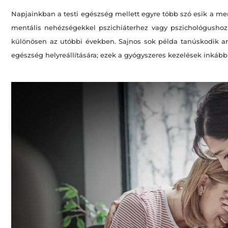
Napjainkban a testi egészség mellett egyre több szó esik a men
mentális nehézségekkel pszichiáterhez vagy pszichológushoz k
különösen az utóbbi években. Sajnos sok példa tanúskodik arr
egészség helyreállítására; ezek a gyógyszeres kezelések inkább