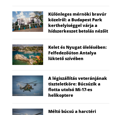
Különleges mérnöki bravúr
közelről: a Budapest Park
kerthelyiséggel várja a
hídszerkeszet betolás nézőit
Kelet és Nyugat ölelésében:
Felfedezőúton Antalya
lüktető szívében
A légiszállítás veteránjának
tiszteletköre: Búcsúzik a
flotta utolsó Mi-17-es
helikoptere
Méltó búcsú a harctéri