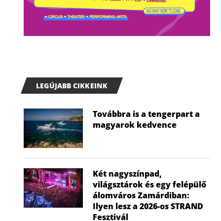
LEGÚJABB CIKKEINK
Továbbra is a tengerpart a
magyarok kedvence
Két nagyszínpad,
világsztárok és egy felépülő
álomváros Zamárdiban:
Ilyen lesz a 2026-os STRAND
Fesztivál