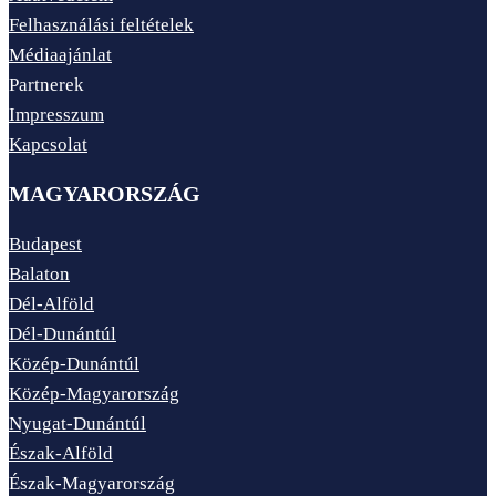
Felhasználási feltételek
Médiaajánlat
Partnerek
Impresszum
Kapcsolat
MAGYARORSZÁG
Budapest
Balaton
Dél-Alföld
Dél-Dunántúl
Közép-Dunántúl
Közép-Magyarország
Nyugat-Dunántúl
Észak-Alföld
Észak-Magyarország