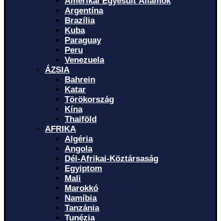
Amerikai Egyesült Államok
Argentína
Brazília
Kuba
Paraguay
Peru
Venezuela
ÁZSIA
Bahrein
Katar
Törökország
Kína
Thaiföld
AFRIKA
Algéria
Angola
Dél-Afrikai-Köztársaság
Egyiptom
Mali
Marokkó
Namíbia
Tanzánia
Tunézia