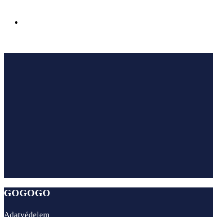
Az Ensana Hotels megnyitotta első szállodáját
Sairme fürdővárosában Georgiában
GOGOGO
Adatvédelem