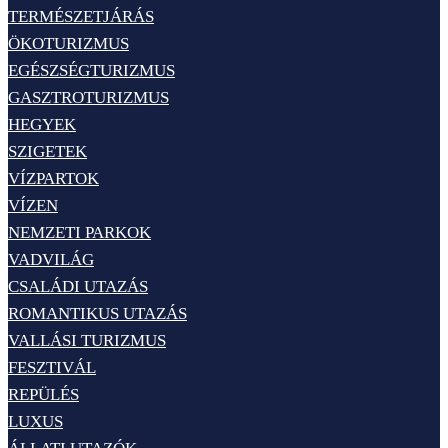
TERMÉSZETJÁRÁS
ÖKOTURIZMUS
EGÉSZSÉGTURIZMUS
GASZTROTURIZMUS
HEGYEK
SZIGETEK
VÍZPARTOK
VÍZEN
NEMZETI PARKOK
VADVILÁG
CSALÁDI UTAZÁS
ROMANTIKUS UTAZÁS
VALLÁSI TURIZMUS
FESZTIVÁL
REPÜLÉS
LUXUS