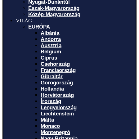
Nyugat-Dunántúl
Észak-Magyarország
Közép-Magyarország
VILÁG
EURÓPA
Albánia
Andorra
Ausztria
Belgium
Ciprus
Csehország
Franciaország
Gibraltár
Görögország
Hollandia
Horvátország
Írország
Lengyelország
Liechtenstein
Málta
Monaco
Montenegró
Nagy-Britannia