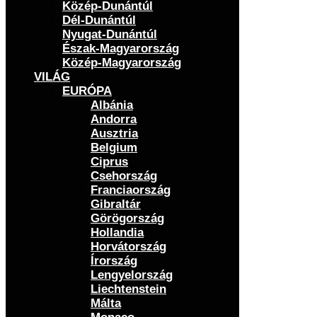
Közép-Dunántúl
Dél-Dunántúl
Nyugat-Dunántúl
Észak-Magyarország
Közép-Magyarország
VILÁG
EURÓPA
Albánia
Andorra
Ausztria
Belgium
Ciprus
Csehország
Franciaország
Gibraltár
Görögország
Hollandia
Horvátország
Írország
Lengyelország
Liechtenstein
Málta