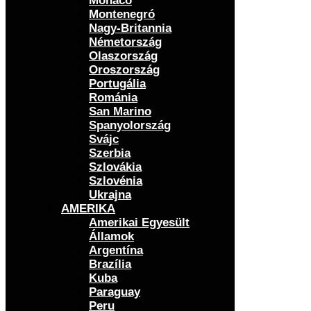
Monaco
Montenegró
Nagy-Britannia
Németország
Olaszország
Oroszország
Portugália
Románia
San Marino
Spanyolország
Svájc
Szerbia
Szlovákia
Szlovénia
Ukrajna
AMERIKA
Amerikai Egyesült
Államok
Argentína
Brazília
Kuba
Paraguay
Peru