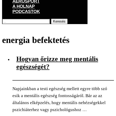
AEROSPORT
A HOLNAP
PODCASTOK
Keresés
Főoldal
Címkék
Posts tagged with "energia befektetés"
energia befektetés
Hogyan őrizze meg mentális
egészségét?
Napjainkban a testi egészség mellett egyre több szó
esik a mentális egészség fontosságáról. Bár az az
általános elképzelés, hogy mentális nehézségekkel
pszichiáterhez vagy pszichológushoz …