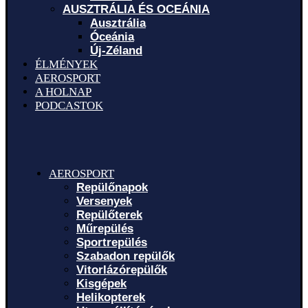
AUSZTRÁLIA ÉS OCEÁNIA
Ausztrália
Óceánia
Új-Zéland
ÉLMÉNYEK
AEROSPORT
A HOLNAP
PODCASTOK
AEROSPORT
Repülőnapok
Versenyek
Repülőterek
Műrepülés
Sportrepülés
Szabadon repülők
Vitorlázórepülők
Kisgépek
Helikopterek