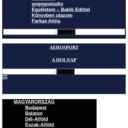
gogogostudio
Egyéletem – Babik Edittel
Könyvben utazom
Farkas Attila
Keresés
AEROSPORT
A HOLNAP
Keresés
MAGYARORSZÁG
Budapest
Balaton
Dél-Alföld
Észak-Alföld