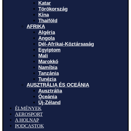
Katar
Törökország
Kína
Thaiföld
AFRIKA
Algéria
Angola
Dél-Afrikai-Köztársaság
Egyiptom
Mali
Marokkó
Namíbia
Tanzánia
Tunézia
AUSZTRÁLIA ÉS OCEÁNIA
Ausztrália
Óceánia
Új-Zéland
ÉLMÉNYEK
AEROSPORT
A HOLNAP
PODCASTOK