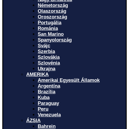
Németország
Olaszország
Oroszország
Portugália
Románia
San Marino
Spanyolország
Svájc
Szerbia
Szlovákia
Szlovénia
Ukrajna
AMERIKA
Amerikai Egyesült Államok
Argentína
Brazília
Kuba
Paraguay
Peru
Venezuela
ÁZSIA
Bahrein