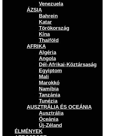
Venezuela
ÁZSIA
Bahrein
Katar
Törökország
Kína
Thaiföld
AFRIKA
Algéria
Angola
Dél-Afrikai-Köztársaság
Egyiptom
Mali
Marokkó
Namíbia
Tanzánia
Tunézia
AUSZTRÁLIA ÉS OCEÁNIA
Ausztrália
Óceánia
Új-Zéland
ÉLMÉNYEK