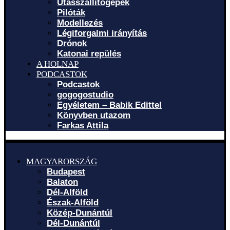
Utasszállítógépek
Pilóták
Modellezés
Légiforgalmi irányítás
Drónok
Katonai repülés
A HOLNAP
PODCASTOK
Podcastok
gogogostudio
Egyéletem – Babik Edittel
Könyvben utazom
Farkas Attila
MAGYARORSZÁG
Budapest
Balaton
Dél-Alföld
Észak-Alföld
Közép-Dunántúl
Dél-Dunántúl