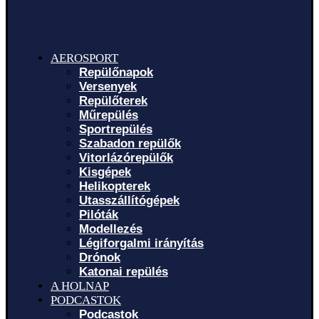
AEROSPORT
Repülőnapok
Versenyek
Repülőterek
Műrepülés
Sportrepülés
Szabadon repülők
Vitorlázórepülők
Kisgépek
Helikopterek
Utasszállítógépek
Pilóták
Modellezés
Légiforgalmi irányítás
Drónok
Katonai repülés
A HOLNAP
PODCASTOK
Podcastok