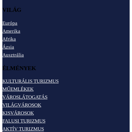
VILÁG
Európa
Amerika
Afrika
Ázsia
Ausztrália
ÉLMÉNYEK
KULTURÁLIS TURIZMUS
MŰEMLÉKEK
VÁROSLÁTOGATÁS
VILÁGVÁROSOK
KISVÁROSOK
FALUSI TURIZMUS
AKTÍV TURIZMUS