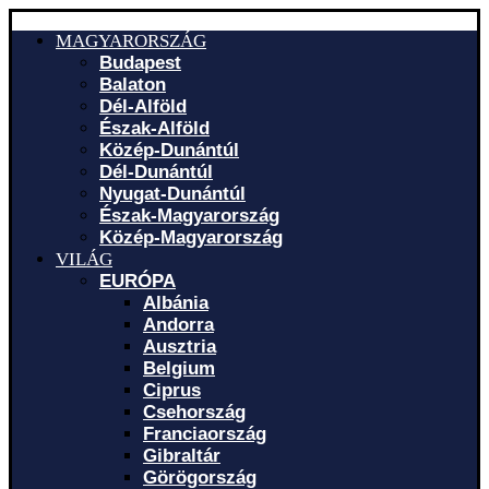
MAGYARORSZÁG
Budapest
Balaton
Dél-Alföld
Észak-Alföld
Közép-Dunántúl
Dél-Dunántúl
Nyugat-Dunántúl
Észak-Magyarország
Közép-Magyarország
VILÁG
EURÓPA
Albánia
Andorra
Ausztria
Belgium
Ciprus
Csehország
Franciaország
Gibraltár
Görögország