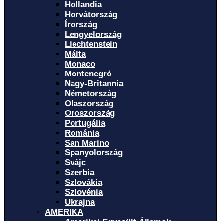
Hollandia
Horvátország
Írország
Lengyelország
Liechtenstein
Málta
Monaco
Montenegró
Nagy-Britannia
Németország
Olaszország
Oroszország
Portugália
Románia
San Marino
Spanyolország
Svájc
Szerbia
Szlovákia
Szlovénia
Ukrajna
AMERIKA