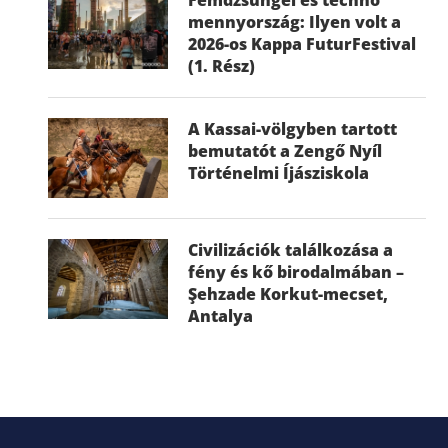
mennyország: Ilyen volt a
2026-os Kappa FuturFestival
(1. Rész)
A Kassai-völgyben tartott
bemutatót a Zengő Nyíl
Történelmi Íjásziskola
Civilizációk találkozása a
fény és kő birodalmában –
Şehzade Korkut-mecset,
Antalya