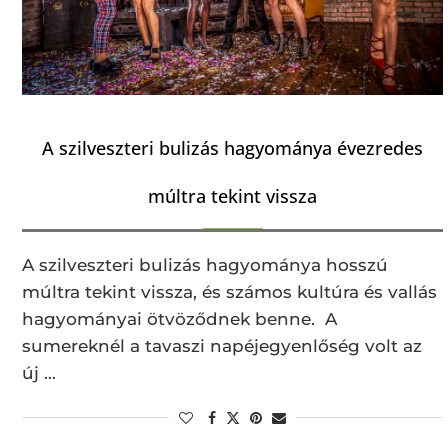
A szilveszteri bulizás hagyománya évezredes
múltra tekint vissza
A szilveszteri bulizás hagyománya hosszú
múltra tekint vissza, és számos kultúra és vallás
hagyományai ötvöződnek benne. A
sumereknél a tavaszi napéjegyenlőség volt az
új …