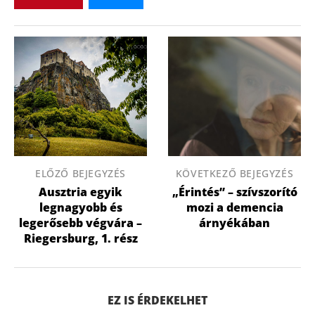
ELŐZŐ BEJEGYZÉS
KÖVETKEZŐ BEJEGYZÉS
Ausztria egyik
„Érintés” – szívszorító
legnagyobb és
mozi a demencia
legerősebb végvára –
árnyékában
Riegersburg, 1. rész
EZ IS ÉRDEKELHET