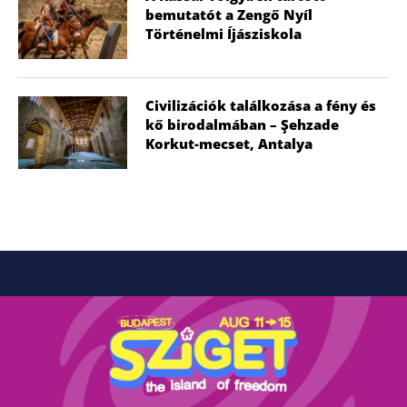
bemutatót a Zengő Nyíl
Történelmi Íjásziskola
Civilizációk találkozása a fény és
kő birodalmában – Şehzade
Korkut-mecset, Antalya