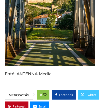
Fotó: ANTENNA Media
Facebook
Twitter
0
MEGOSZTÁS
Pinterest
Email