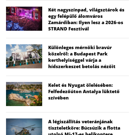
Két nagyszínpad, világsztárok és
egy felépülő álomváros
Zamárdiban: Ilyen lesz a 2026-os
STRAND Fesztivál
Különleges mérnöki bravúr
közelről: a Budapest Park
kerthelyiséggel várja a
hídszerkeszet betolás nézőit
Kelet és Nyugat ölelésében:
Felfedezőúton Antalya lüktető
szívében
A légiszállítás veteránjának
tiszteletköre: Búcsúzik a flotta
utolsó Mi-17-es helikoptere