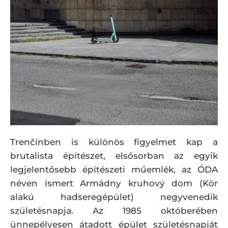
Trenčínben is különös figyelmet kap a
brutalista építészet, elsősorban az egyik
legjelentősebb építészeti műemlék, az ÓDA
néven ismert Armádny kruhový dom (Kör
alakú hadseregépület) negyvenedik
születésnapja. Az 1985 októberében
ünnepélyesen átadott épület születésnapját