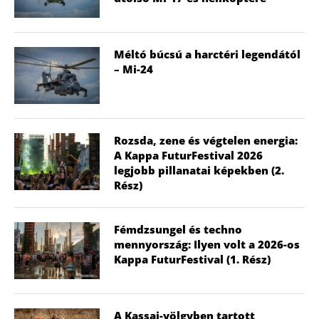
Méltó búcsú a harctéri legendától
– Mi-24
Rozsda, zene és végtelen energia:
A Kappa FuturFestival 2026
legjobb pillanatai képekben (2.
Rész)
Fémdzsungel és techno
mennyország: Ilyen volt a 2026-os
Kappa FuturFestival (1. Rész)
A Kassai-völgyben tartott