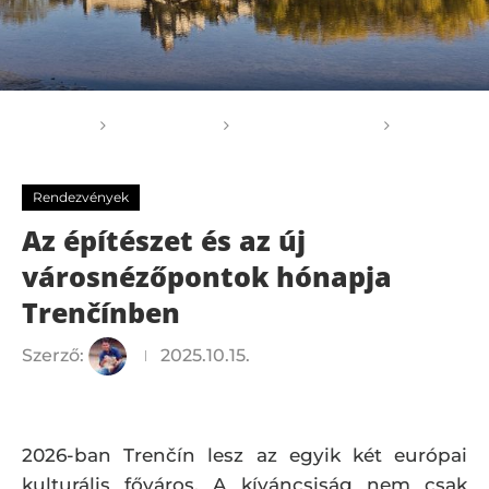
Főoldal
GOGOGO
Rendezvények
Az
építészet és az új városnézőpontok hónapja Trenčínben
Rendezvények
Az építészet és az új
városnézőpontok hónapja
Trenčínben
Szerző:
2025.10.15.
2026-ban Trenčín lesz az egyik két európai
kulturális főváros. A kíváncsiság nem csak