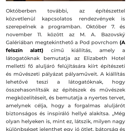
Októberben további, az építészettel
közvetlenül kapcsolatos rendezvények is
szerepelnek a programban. Október 7. és
november 11. között az M. A. Bazovský
Galériában megtekinthető a Pod povrchom
(A
felszín alatt)
című kiállítás, amely a
látogatóknak bemutatja az Elizabeth Hotel
melletti fő aluljáró felújítására kiírt építészeti
és művészeti pályázat pályaműveit. A kiállítás
lehetővé teszi a látogatóknak, hogy
összehasonlítsák az építészek és művészek
megközelítéseit, és bemutatja a nyertes tervet,
amelynek célja, hogy a forgalmas aluljárót
biztonságos és inspiráló hellyé alakítsa. „Még
olyan helyeken is, mint ez, látszik, milyen nagy
különbséget jelenthet egy jó ötlet, bátorság és