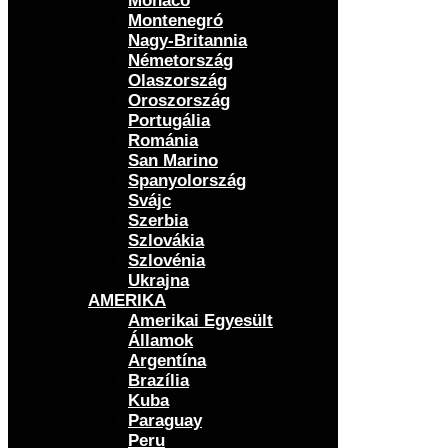
Monaco
Montenegró
Nagy-Britannia
Németország
Olaszország
Oroszország
Portugália
Románia
San Marino
Spanyolország
Svájc
Szerbia
Szlovákia
Szlovénia
Ukrajna
AMERIKA
Amerikai Egyesült
Államok
Argentína
Brazília
Kuba
Paraguay
Peru