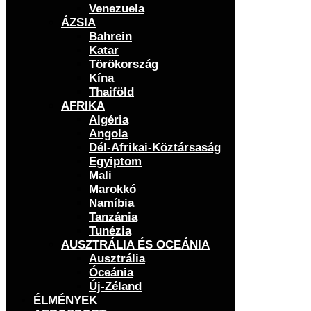
Venezuela
ÁZSIA
Bahrein
Katar
Törökország
Kína
Thaiföld
AFRIKA
Algéria
Angola
Dél-Afrikai-Köztársaság
Egyiptom
Mali
Marokkó
Namíbia
Tanzánia
Tunézia
AUSZTRÁLIA ÉS OCEÁNIA
Ausztrália
Óceánia
Új-Zéland
ÉLMÉNYEK