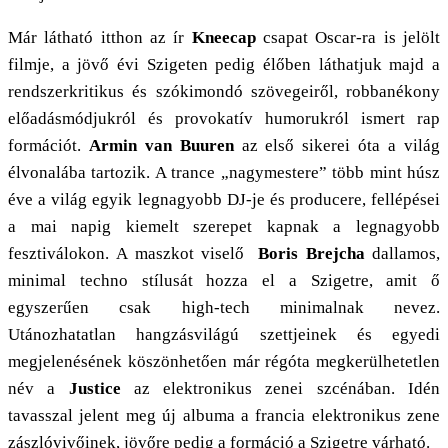
Már látható itthon az ír
Kneecap
csapat Oscar-ra is jelölt
filmje, a jövő évi Szigeten pedig élőben láthatjuk majd a
rendszerkritikus és szókimondó szövegeiről, robbanékony
előadásmódjukról és provokatív humorukról ismert rap
formációt.
Armin van Buuren
az első sikerei óta a világ
élvonalába tartozik. A trance „nagymestere” több mint húsz
éve a világ egyik legnagyobb DJ-je és producere, fellépései
a mai napig kiemelt szerepet kapnak a legnagyobb
fesztiválokon. A maszkot viselő
Boris Brejcha
dallamos,
minimal techno stílusát hozza el a Szigetre, amit ő
egyszerűen csak high-tech minimalnak nevez.
Utánozhatatlan hangzásvilágú szettjeinek és egyedi
megjelenésének köszönhetően már régóta megkerülhetetlen
név a
Justice
az elektronikus zenei szcénában. Idén
tavasszal jelent meg új albuma a francia elektronikus zene
zászlóvivőinek, jövőre pedig a formáció a Szigetre várható.