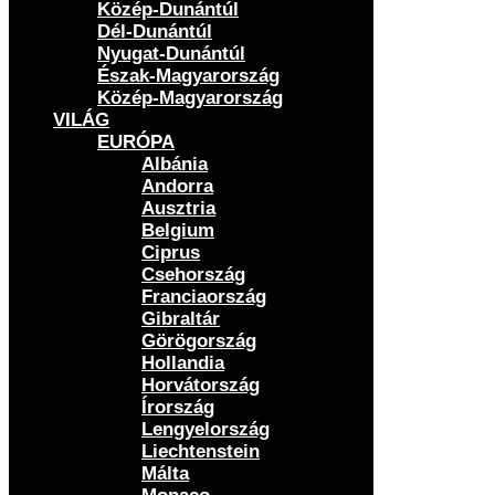
Közép-Dunántúl
Dél-Dunántúl
Nyugat-Dunántúl
Észak-Magyarország
Közép-Magyarország
VILÁG
EURÓPA
Albánia
Andorra
Ausztria
Belgium
Ciprus
Csehország
Franciaország
Gibraltár
Görögország
Hollandia
Horvátország
Írország
Lengyelország
Liechtenstein
Málta