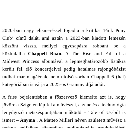
2020-ban nagy elismeréssel fogadta a kritika ’Pink Pony
Club’ című dalát, ami aztán a 2023-ban kiadott lemezén
köszönt vissza, mellyel egycsapásra robbant be a
köztudatba
Chappell Roan
. A
The Rise and Fall of a
Midwest Princess albumával a legmeghatározóbb listákra
került fel, élő koncertjeivel pedig hatalmas rajongóbázist
tudhat már magáénak, nem utolsó sorban Chappell 6 (hat)
kategóriában is várja a 2025-ös Grammy díjátadót.
A friss bejelentésben a főszervező kiemelte azt is, hogy
jövőre a Szigeten lép fel a művészet, a zene és a technológia
lenyűgöző metszéspontjában működő – Tale of Us-ból is
ismert –
Anyma
. A Matteo Milleri néven született művész a
techno műfajban dinamikus audiovizuális produkcióiról