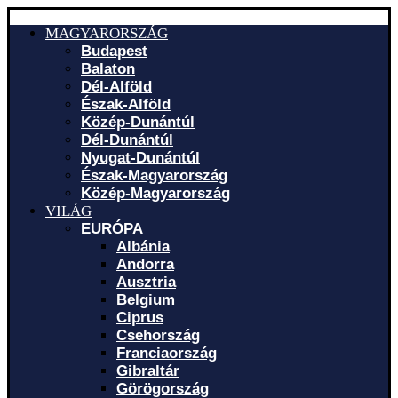
MAGYARORSZÁG
Budapest
Balaton
Dél-Alföld
Észak-Alföld
Közép-Dunántúl
Dél-Dunántúl
Nyugat-Dunántúl
Észak-Magyarország
Közép-Magyarország
VILÁG
EURÓPA
Albánia
Andorra
Ausztria
Belgium
Ciprus
Csehország
Franciaország
Gibraltár
Görögország