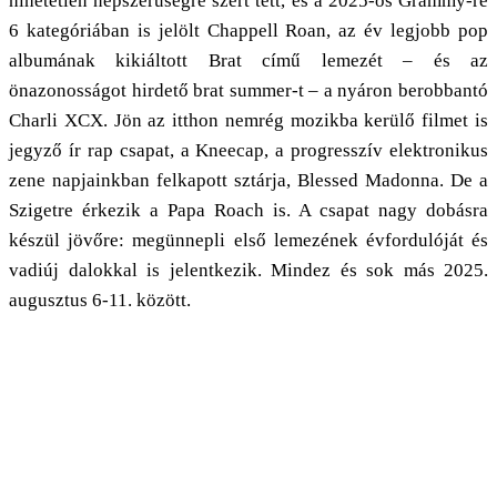
hihetetlen népszerűségre szert tett, és a 2025-ös Grammy-re
6 kategóriában is jelölt Chappell Roan, az év legjobb pop
albumának kikiáltott Brat című lemezét – és az
önazonosságot hirdető brat summer-t – a nyáron berobbantó
Charli XCX. Jön az itthon nemrég mozikba kerülő filmet is
jegyző ír rap csapat, a Kneecap, a progresszív elektronikus
zene napjainkban felkapott sztárja, Blessed Madonna. De a
Szigetre érkezik a Papa Roach is. A csapat nagy dobásra
készül jövőre: megünnepli első lemezének évfordulóját és
vadiúj dalokkal is jelentkezik. Mindez és sok más 2025.
augusztus 6-11. között.