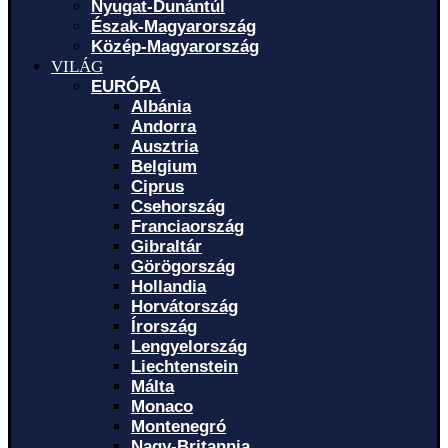
Nyugat-Dunántúl
Észak-Magyarország
Közép-Magyarország
VILÁG
EURÓPA
Albánia
Andorra
Ausztria
Belgium
Ciprus
Csehország
Franciaország
Gibraltár
Görögország
Hollandia
Horvátország
Írország
Lengyelország
Liechtenstein
Málta
Monaco
Montenegró
Nagy-Britannia