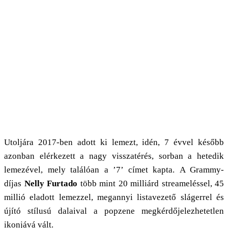
Utoljára 2017-ben adott ki lemezt, idén, 7 évvel később
azonban elérkezett a nagy visszatérés, sorban a hetedik
lemezével, mely találóan a ’7’ címet kapta. A Grammy-
díjas
Nelly Furtado
több mint 20 milliárd streameléssel, 45
millió eladott lemezzel, megannyi listavezető slágerrel és
újító stílusú dalaival a popzene megkérdőjelezhetetlen
ikonjává vált.