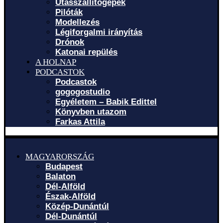
Utasszállítógépek
Pilóták
Modellezés
Légiforgalmi irányítás
Drónok
Katonai repülés
A HOLNAP
PODCASTOK
Podcastok
gogogostudio
Egyéletem – Babik Edittel
Könyvben utazom
Farkas Attila
MAGYARORSZÁG
Budapest
Balaton
Dél-Alföld
Észak-Alföld
Közép-Dunántúl
Dél-Dunántúl