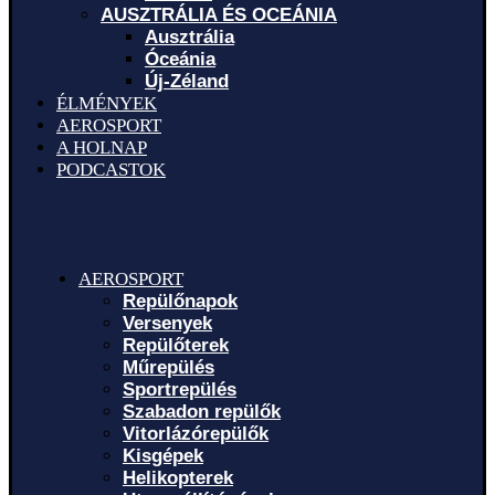
AUSZTRÁLIA ÉS OCEÁNIA
Ausztrália
Óceánia
Új-Zéland
ÉLMÉNYEK
AEROSPORT
A HOLNAP
PODCASTOK
AEROSPORT
Repülőnapok
Versenyek
Repülőterek
Műrepülés
Sportrepülés
Szabadon repülők
Vitorlázórepülők
Kisgépek
Helikopterek