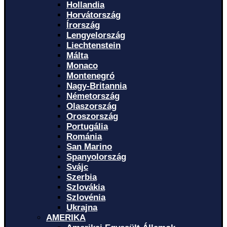
Hollandia
Horvátország
Írország
Lengyelország
Liechtenstein
Málta
Monaco
Montenegró
Nagy-Britannia
Németország
Olaszország
Oroszország
Portugália
Románia
San Marino
Spanyolország
Svájc
Szerbia
Szlovákia
Szlovénia
Ukrajna
AMERIKA