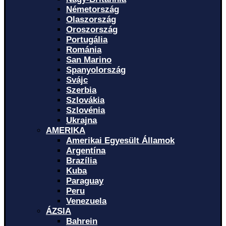
Németország
Olaszország
Oroszország
Portugália
Románia
San Marino
Spanyolország
Svájc
Szerbia
Szlovákia
Szlovénia
Ukrajna
AMERIKA
Amerikai Egyesült Államok
Argentína
Brazília
Kuba
Paraguay
Peru
Venezuela
ÁZSIA
Bahrein