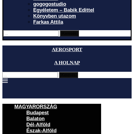
gogogostudio
Egyéletem – Babik Edittel
Könyvben utazom
Farkas Attila
Keresés
AEROSPORT
A HOLNAP
Keresés
MAGYARORSZÁG
Budapest
Balaton
Dél-Alföld
Észak-Alföld