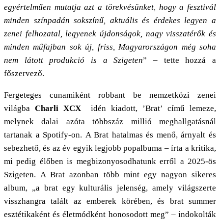
egyértelműen mutatja azt a törekvésünket, hogy a fesztivál
minden színpadán sokszínű, aktuális és érdekes legyen a
zenei felhozatal, legyenek újdonságok, nagy visszatérők és
minden műfajban sok új, friss, Magyarországon még soha
nem látott produkció is a Szigeten
” – tette hozzá a
főszervező.
Fergeteges
cunamiként robbant
be nemzetközi zenei
világba
Charli XCX
idén kiadott, ’Brat’ című lemeze,
melynek dalai azóta többszáz millió meghallgatásnál
tartanak a Spotify-on. A Brat hatalmas és menő, árnyalt és
sebezhető, és az év egyik legjobb popalbuma – írta a kritika,
mi pedig élőben is megbizonyosodhatunk erről a 2025-ös
Szigeten. A Brat azonban több mint egy nagyon sikeres
album, „a brat egy kulturális jelenség, amely világszerte
visszhangra talált az emberek körében, és brat summer
esztétikaként és életmódként honosodott meg” – indokolták