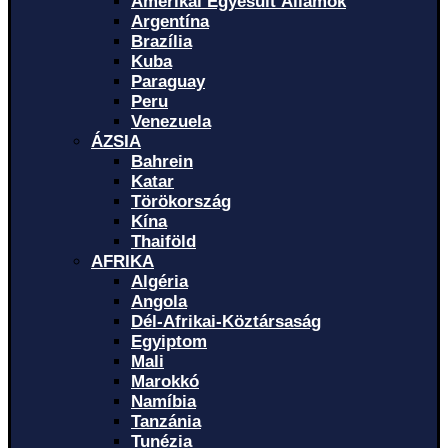
Amerikai Egyesült Államok
Argentína
Brazília
Kuba
Paraguay
Peru
Venezuela
ÁZSIA
Bahrein
Katar
Törökország
Kína
Thaiföld
AFRIKA
Algéria
Angola
Dél-Afrikai-Köztársaság
Egyiptom
Mali
Marokkó
Namíbia
Tanzánia
Tunézia