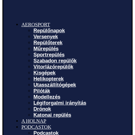
AEROSPORT
Repülőnapok
Versenyek
Repülőterek
Műrepülés
Sportrepülés
Szabadon repülők
Vitorlázórepülők
Kisgépek
Helikopterek
Utasszállítógépek
Pilóták
Modellezés
Légiforgalmi irányítás
Drónok
Katonai repülés
A HOLNAP
PODCASTOK
Podcastok