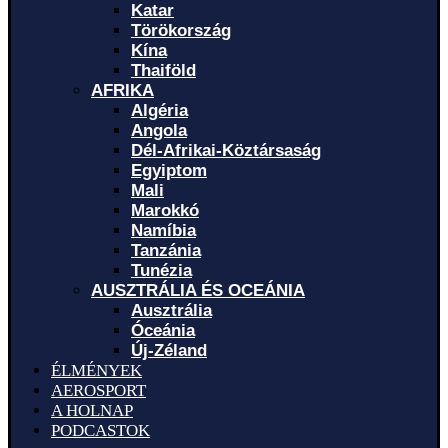
Katar
Törökország
Kína
Thaiföld
AFRIKA
Algéria
Angola
Dél-Afrikai-Köztársaság
Egyiptom
Mali
Marokkó
Namíbia
Tanzánia
Tunézia
AUSZTRÁLIA ÉS OCEÁNIA
Ausztrália
Óceánia
Új-Zéland
ÉLMÉNYEK
AEROSPORT
A HOLNAP
PODCASTOK