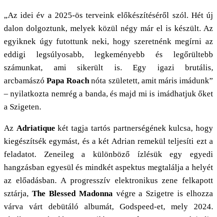
„Az idei év a 2025-ös terveink előkészítéséről szól. Hét új
dalon dolgoztunk, melyek közül négy már el is készült. Az
egyiknek úgy futottunk neki, hogy szeretnénk megírni az
eddigi legsúlyosabb, legkeményebb és legőrültebb
számunkat, ami sikerült is. Egy igazi brutális,
arcbamászó
Papa Roach
nóta született, amit máris imádunk”
– nyilatkozta nemrég a banda, és majd mi is imádhatjuk őket
a Szigeten.
Az
Adriatique
két tagja tartós partnerségének kulcsa, hogy
kiegészítsék egymást, és a két Adrian remekül teljesíti ezt a
feladatot. Zeneileg a különböző ízlésük egy egyedi
hangzásban egyesül és mindkét aspektus megtalálja a helyét
az előadásban. A progresszív elektronikus zene felkapott
sztárja,
The Blessed Madonna
végre a Szigetre is elhozza
várva várt debütáló albumát, Godspeed-et, mely 2024.