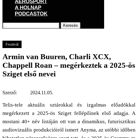
AEROSPORT
A HOLNAP
PODCASTOK
Keresés
Főoldal
GOGOGO
Rendezvények
Fesztivál
Armin van Buuren, Charli XCX,
Chappell Roan – megérkeztek a 2025-ös Sziget első nevei
Fesztivál
Armin van Buuren, Charli XCX,
Chappell Roan – megérkeztek a 2025-ös
Sziget első nevei
Szerző:
2024.11.05.
Telis-tele aktuális sztárokkal és izgalmas előadókkal
megérkezett a 2025-ös Sziget fellépőinek első adagja. A
mostani 40+ név listáján ott van a dinamikus, futurisztikus
audiovizuális produkcióiról ismert Anyma, az utóbbi időben