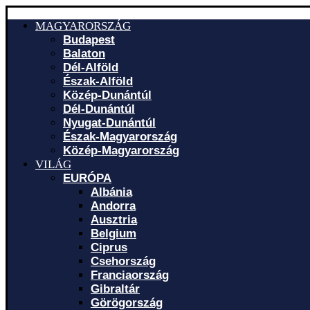
MAGYARORSZÁG
Budapest
Balaton
Dél-Alföld
Észak-Alföld
Közép-Dunántúl
Dél-Dunántúl
Nyugat-Dunántúl
Észak-Magyarország
Közép-Magyarország
VILÁG
EURÓPA
Albánia
Andorra
Ausztria
Belgium
Ciprus
Csehország
Franciaország
Gibraltár
Görögország