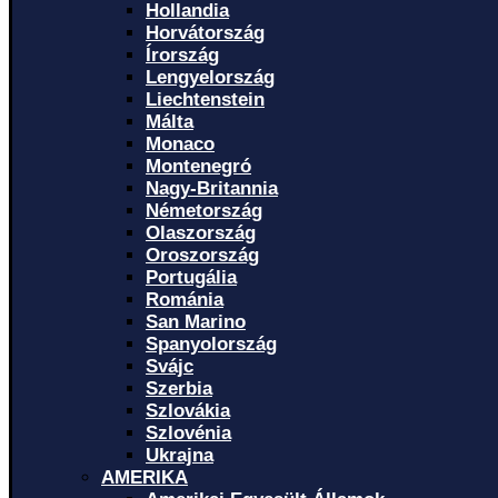
Hollandia
Horvátország
Írország
Lengyelország
Liechtenstein
Málta
Monaco
Montenegró
Nagy-Britannia
Németország
Olaszország
Oroszország
Portugália
Románia
San Marino
Spanyolország
Svájc
Szerbia
Szlovákia
Szlovénia
Ukrajna
AMERIKA