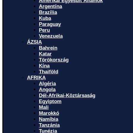
Amerikai Egyesült Államok
Argentína
Brazília
Kuba
Paraguay
Peru
Venezuela
ÁZSIA
Bahrein
Katar
Törökország
Kína
Thaiföld
AFRIKA
Algéria
Angola
Dél-Afrikai-Köztársaság
Egyiptom
Mali
Marokkó
Namíbia
Tanzánia
Tunézia