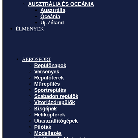
AUSZTRÁLIA ÉS OCEÁNIA
Ausztrália
Óceánia
Új-Zéland
ÉLMÉNYEK
AEROSPORT
Repülőnapok
Versenyek
Repülőterek
Műrepülés
Sportrepülés
Szabadon repülők
Vitorlázórepülők
Kisgépek
Helikopterek
Utasszállítógépek
Pilóták
Modellezés