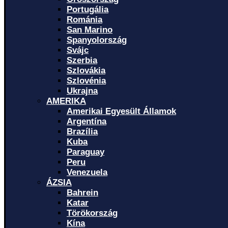
Portugália
Románia
San Marino
Spanyolország
Svájc
Szerbia
Szlovákia
Szlovénia
Ukrajna
AMERIKA
Amerikai Egyesült Államok
Argentína
Brazília
Kuba
Paraguay
Peru
Venezuela
ÁZSIA
Bahrein
Katar
Törökország
Kína