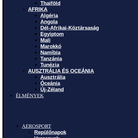
Thaiföld
AFRIKA
Algéria
Angola
Dél-Afrikai-Köztársaság
Egyiptom
Mali
Marokkó
Namíbia
Tanzánia
Tunézia
AUSZTRÁLIA ÉS OCEÁNIA
Ausztrália
Óceánia
Új-Zéland
ÉLMÉNYEK
AEROSPORT
Repülőnapok