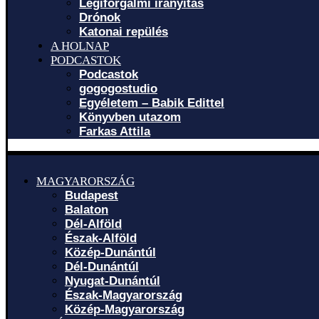
Légiforgalmi irányítás
Drónok
Katonai repülés
A HOLNAP
PODCASTOK
Podcastok
gogogostudio
Egyéletem – Babik Edittel
Könyvben utazom
Farkas Attila
MAGYARORSZÁG
Budapest
Balaton
Dél-Alföld
Észak-Alföld
Közép-Dunántúl
Dél-Dunántúl
Nyugat-Dunántúl
Észak-Magyarország
Közép-Magyarország