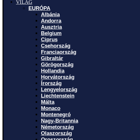
VILÁG
EURÓPA
Albánia
Andorra
Ausztria
Belgium
Ciprus
Csehország
Franciaország
Gibraltár
Görögország
Hollandia
Horvátország
Írország
Lengyelország
Liechtenstein
Málta
Monaco
Montenegró
Nagy-Britannia
Németország
Olaszország
Oroszország