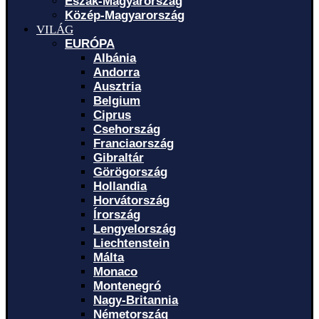
Észak-Magyarország
Közép-Magyarország
VILÁG
EURÓPA
Albánia
Andorra
Ausztria
Belgium
Ciprus
Csehország
Franciaország
Gibraltár
Görögország
Hollandia
Horvátország
Írország
Lengyelország
Liechtenstein
Málta
Monaco
Montenegró
Nagy-Britannia
Németország