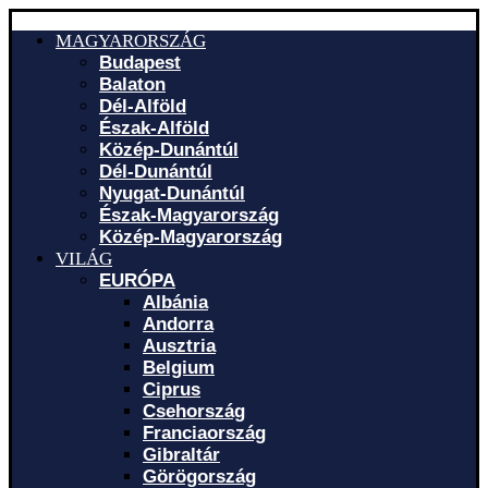
MAGYARORSZÁG
Budapest
Balaton
Dél-Alföld
Észak-Alföld
Közép-Dunántúl
Dél-Dunántúl
Nyugat-Dunántúl
Észak-Magyarország
Közép-Magyarország
VILÁG
EURÓPA
Albánia
Andorra
Ausztria
Belgium
Ciprus
Csehország
Franciaország
Gibraltár
Görögország