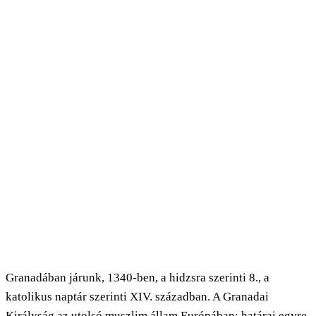
Granadában járunk, 1340-ben, a hidzsra szerinti 8., a
katolikus naptár szerinti XIV. században. A Granadai
Királyság az utolsó muszlim állam Európában: határai egyre