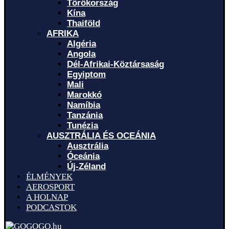
Törökország
Kína
Thaiföld
AFRIKA
Algéria
Angola
Dél-Afrikai-Köztársaság
Egyiptom
Mali
Marokkó
Namíbia
Tanzánia
Tunézia
AUSZTRÁLIA ÉS OCEÁNIA
Ausztrália
Óceánia
Új-Zéland
ÉLMÉNYEK
AEROSPORT
A HOLNAP
PODCASTOK