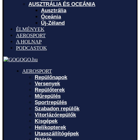
AUSZTRÁLIA ÉS OCEÁNIA
Ausztrália
Óceánia
Új-Zéland
ÉLMÉNYEK
AEROSPORT
A HOLNAP
PODCASTOK
AEROSPORT
Repülőnapok
Versenyek
Repülőterek
Műrepülés
Sportrepülés
Szabadon repülők
Vitorlázórepülők
Kisgépek
Helikopterek
Utasszállítógépek
Pilóták