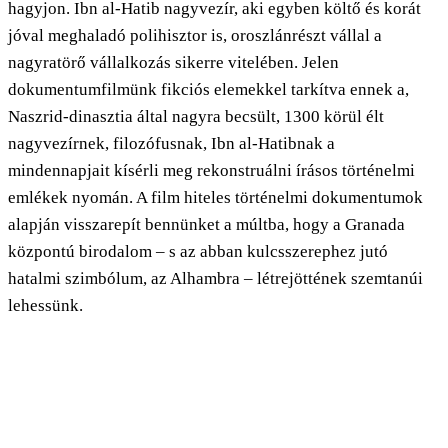
hagyjon. Ibn al-Hatib nagyvezír, aki egyben költő és korát
jóval meghaladó polihisztor is, oroszlánrészt vállal a
nagyratörő vállalkozás sikerre vitelében. Jelen
dokumentumfilmünk fikciós elemekkel tarkítva ennek a,
Naszrid-dinasztia által nagyra becsült, 1300 körül élt
nagyvezírnek, filozófusnak, Ibn al-Hatibnak a
mindennapjait kísérli meg rekonstruálni írásos történelmi
emlékek nyomán. A film hiteles történelmi dokumentumok
alapján visszarepít bennünket a múltba, hogy a Granada
központú birodalom – s az abban kulcsszerephez jutó
hatalmi szimbólum, az Alhambra – létrejöttének szemtanúi
lehessünk.