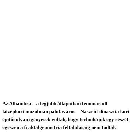
Az Alhambra – a legjobb állapotban fennmaradt
középkori muzulmán palotaváros – Naszrid-dinasztia kori
építői olyan igényesek voltak, hogy technikájuk egy részét
egészen a fraktálgeometria feltalálásáig nem tudták