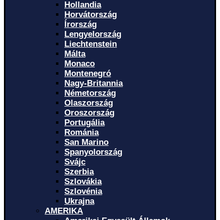
Hollandia
Horvátország
Írország
Lengyelország
Liechtenstein
Málta
Monaco
Montenegró
Nagy-Britannia
Németország
Olaszország
Oroszország
Portugália
Románia
San Marino
Spanyolország
Svájc
Szerbia
Szlovákia
Szlovénia
Ukrajna
AMERIKA