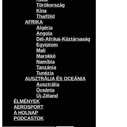
Törökország
Kína
Thaiföld
AFRIKA
Algéria
Angola
Dél-Afrikai-Köztársaság
Egyiptom
Mali
Marokkó
Namíbia
Tanzánia
Tunézia
AUSZTRÁLIA ÉS OCEÁNIA
Ausztrália
Óceánia
Új-Zéland
ÉLMÉNYEK
AEROSPORT
A HOLNAP
PODCASTOK