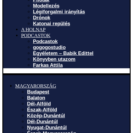
Modellezés
Légiforgalmi irányítás
Drónok
Katonai repülés
A HOLNAP
PODCASTOK
Podcastok
gogogostudio
Egyéletem – Babik Edittel
Könyvben utazom
Farkas Attila
MAGYARORSZÁG
Budapest
Balaton
Dél-Alföld
Észak-Alföld
Közép-Dunántúl
Dél-Dunántúl
Nyugat-Dunántúl