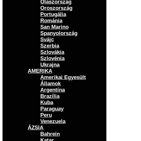
Olaszország
Oroszország
Portugália
Románia
San Marino
Spanyolország
Svájc
Szerbia
Szlovákia
Szlovénia
Ukrajna
AMERIKA
Amerikai Egyesült
Államok
Argentína
Brazília
Kuba
Paraguay
Peru
Venezuela
ÁZSIA
Bahrein
Katar