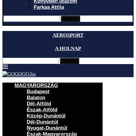
Könyvben utazom
Farkas Attila
Keresés
AEROSPORT
A HOLNAP
Keresés
MAGYARORSZÁG
Budapest
Balaton
Dél-Alföld
Észak-Alföld
Közép-Dunántúl
Dél-Dunántúl
Nyugat-Dunántúl
Észak-Magyarország