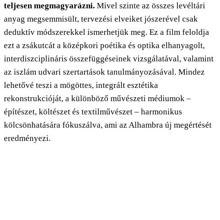
teljesen megmagyarázni.
Mivel szinte az összes levéltári
anyag megsemmisült, tervezési elveiket jószerével csak
deduktív módszerekkel ismerhetjük meg. Ez a film feloldja
ezt a zsákutcát a középkori poétika és optika elhanyagolt,
interdiszciplináris összefüggéseinek vizsgálatával, valamint
az iszlám udvari szertartások tanulmányozásával. Mindez
lehetővé teszi a mögöttes, integrált esztétika
rekonstrukcióját, a különböző művészeti médiumok –
építészet, költészet és textilművészet – harmonikus
kölcsönhatására fókuszálva, ami az Alhambra új megértését
eredményezi.