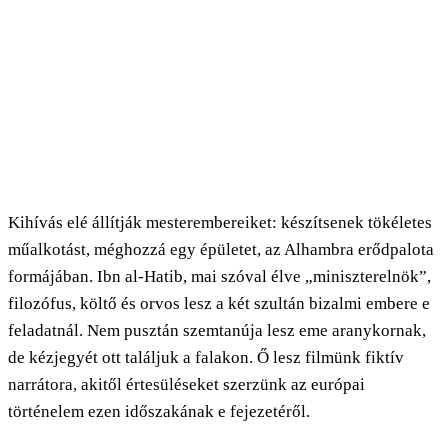
Kihívás elé állítják mesterembereiket: készítsenek tökéletes
műalkotást, méghozzá egy épületet, az Alhambra erődpalota
formájában. Ibn al-Hatib, mai szóval élve „miniszterelnök”,
filozófus, költő és orvos lesz a két szultán bizalmi embere e
feladatnál. Nem pusztán szemtanúja lesz eme aranykornak,
de kézjegyét ott találjuk a falakon. Ő lesz filmünk fiktív
narrátora, akitől értesüléseket szerzünk az európai
történelem ezen időszakának e fejezetéről.