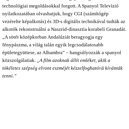
technológiai megoldásokkal forgott. A Spanyol Televízió
nyilatkozatában olvashatjuk, hogy CGI (számítógép
vezérelte képalkotás) és 3D-s digitális technikával tudták az
alkotók rekonstruálni a Naszrid-dinasztia korabeli Granadát.
„A sötét középkorban Andalúziát beragyogja egy
fénypászma, a világ talán egyik legcsodálatosabb
épületegyüttese, az Alhambra” – hangsúlyozzák a spanyol
közszolgálatiak.
„A film azoknak állít emléket, akik a
tökéletes szépség elvont eszméjét kézzelfoghatóvá kívánták
tenni.”