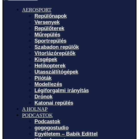
AEROSPORT
Repülőnapok
Versenyek
Repülőterek
Műrepülés
Sportrepülés
Szabadon repülők
Vitorlázórepülők
Kisgépek
Helikopterek
Utasszállítógépek
Pilóták
Modellezés
Légiforgalmi irányítás
Drónok
Katonai repülés
A HOLNAP
PODCASTOK
Podcastok
gogogostudio
Egyéletem – Babik Edittel