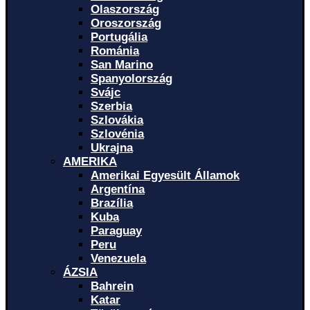
Olaszország
Oroszország
Portugália
Románia
San Marino
Spanyolország
Svájc
Szerbia
Szlovákia
Szlovénia
Ukrajna
AMERIKA
Amerikai Egyesült Államok
Argentína
Brazília
Kuba
Paraguay
Peru
Venezuela
ÁZSIA
Bahrein
Katar