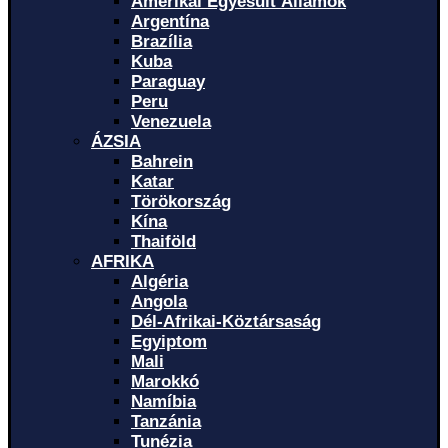
Amerikai Egyesült Államok
Argentína
Brazília
Kuba
Paraguay
Peru
Venezuela
ÁZSIA
Bahrein
Katar
Törökország
Kína
Thaiföld
AFRIKA
Algéria
Angola
Dél-Afrikai-Köztársaság
Egyiptom
Mali
Marokkó
Namíbia
Tanzánia
Tunézia