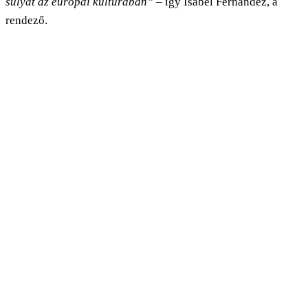
súlyát az európai kultúrában”
– így Isabel Fernández, a
rendező.