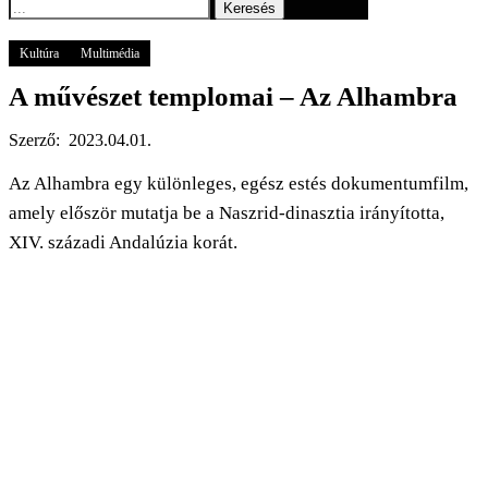
Keresés
Főoldal
GOGOGO
Kultúra
A művészet templomai – Az Alhambra
Kultúra
Multimédia
A művészet templomai – Az Alhambra
Szerző:
2023.04.01.
Az Alhambra egy különleges, egész estés dokumentumfilm,
amely először mutatja be a Naszrid-dinasztia irányította,
XIV. századi Andalúzia korát.