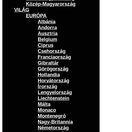
Közép-Magyarország
VILÁG
EURÓPA
Albánia
Andorra
Ausztria
Belgium
Ciprus
Csehország
Franciaország
Gibraltár
Görögország
Hollandia
Horvátország
Írország
Lengyelország
Liechtenstein
Málta
Monaco
Montenegró
Nagy-Britannia
Németország