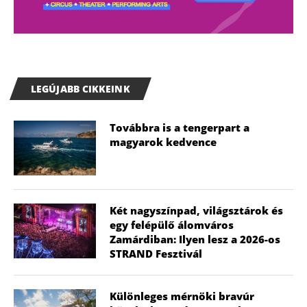
LEGÚJABB CIKKEINK
Továbbra is a tengerpart a
magyarok kedvence
Két nagyszínpad, világsztárok és
egy felépülő álomváros
Zamárdiban: Ilyen lesz a 2026-os
STRAND Fesztivál
Különleges mérnöki bravúr