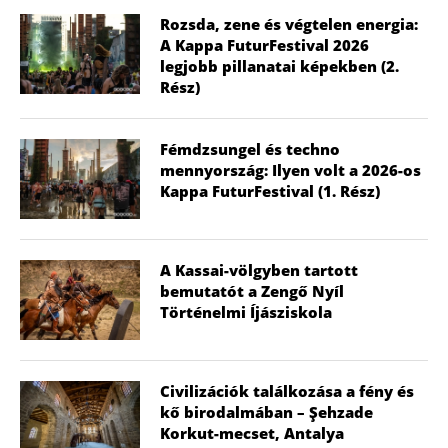
Rozsda, zene és végtelen energia:
A Kappa FuturFestival 2026
legjobb pillanatai képekben (2.
Rész)
Fémdzsungel és techno
mennyország: Ilyen volt a 2026-os
Kappa FuturFestival (1. Rész)
A Kassai-völgyben tartott
bemutatót a Zengő Nyíl
Történelmi Íjásziskola
Civilizációk találkozása a fény és
kő birodalmában – Şehzade
Korkut-mecset, Antalya