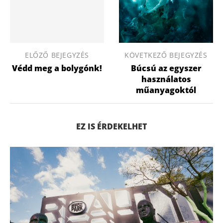
ELŐZŐ BEJEGYZÉS
KÖVETKEZŐ BEJEGYZÉS
Védd meg a bolygónk!
Búcsú az egyszer
használatos
műanyagoktól
EZ IS ÉRDEKELHET