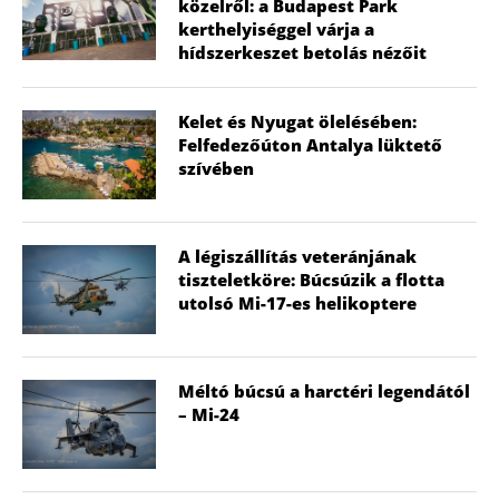
közelről: a Budapest Park
kerthelyiséggel várja a
hídszerkeszet betolás nézőit
Kelet és Nyugat ölelésében:
Felfedezőúton Antalya lüktető
szívében
A légiszállítás veteránjának
tiszteletköre: Búcsúzik a flotta
utolsó Mi-17-es helikoptere
Méltó búcsú a harctéri legendától
– Mi-24