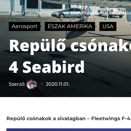
Főoldal
Aerosport
Repülő csónakok a sivatagba
Aerosport
ÉSZAK AMERIKA
USA
Repülő csónako
4 Seabird
Szerző:
2020.11.01.
Repülő csónakok a sivatagban – Fleetwings F-4 