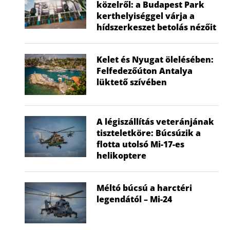
közelről: a Budapest Park
kerthelyiséggel várja a
hídszerkeszet betolás nézőit
Kelet és Nyugat ölelésében:
Felfedezőúton Antalya
lüktető szívében
A légiszállítás veteránjának
tiszteletköre: Búcsúzik a
flotta utolsó Mi-17-es
helikoptere
Méltó búcsú a harctéri
legendától – Mi-24