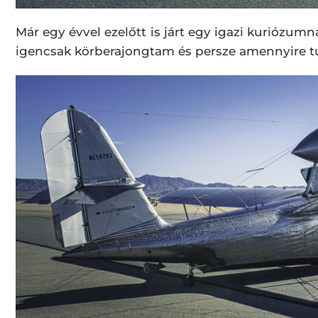
Már egy évvel ezelőtt is járt egy igazi kuriózu
igencsak körberajongtam és persze amennyire t