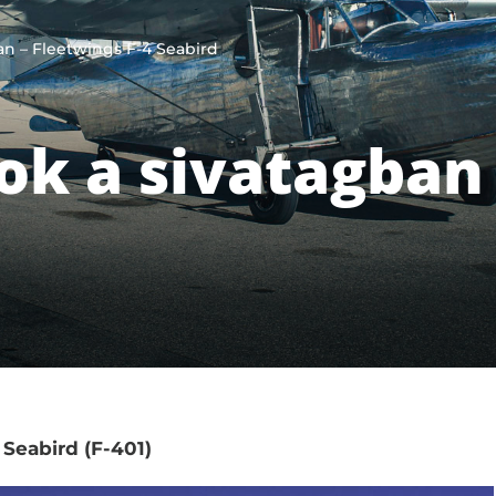
n – Fleetwings F-4 Seabird
k a sivatagban 
Seabird (F-401)