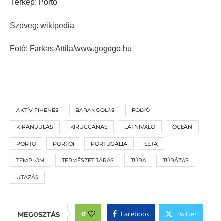
Térkép: Porto
Szöveg: wikipedia
Fotó: Farkas Attila/www.gogogo.hu
AKTÍV PIHENÉS
BARANGOLÁS
FOLYÓ
KIRÁNDULÁS
KIRUCCANÁS
LÁTNIVALÓ
ÓCEÁN
PORTO
PORTÓI
PORTUGÁLIA
SÉTA
TEMPLOM
TERMÉSZET JÁRÁS
TÚRA
TÚRÁZÁS
UTAZÁS
Facebook
Twitter
0
MEGOSZTÁS