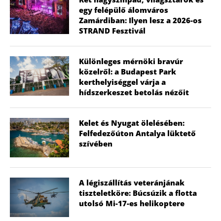
egy felépülő álomváros
Zamárdiban: Ilyen lesz a 2026-os
STRAND Fesztivál
Különleges mérnöki bravúr
közelről: a Budapest Park
kerthelyiséggel várja a
hídszerkeszet betolás nézőit
Kelet és Nyugat ölelésében:
Felfedezőúton Antalya lüktető
szívében
A légiszállítás veteránjának
tiszteletköre: Búcsúzik a flotta
utolsó Mi-17-es helikoptere