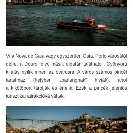
Vila Nova de Gaia vagy egyszerűen Gaia. Porto városától
délre, a Douro folyó másik oldalán található . Gyönyörű
kilátás nyílik innen az óvárosra. A város számos pincét
tartalmaz (helyben „barlangnak” hívják), ahol
a kikötőbort tárolják és érlelik. Ezek a pincék jelentős
turisztikai attrakcióvá váltak.