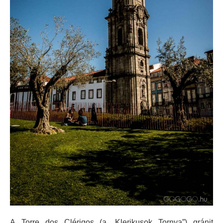
A Torre dos Clérigos (a „Klerikusok Tornya”) gránit