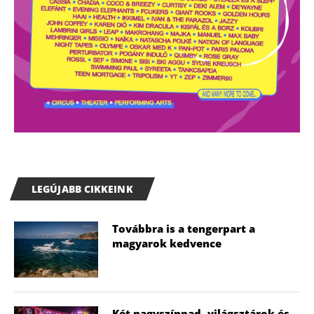
LEGÚJABB CIKKEINK
Továbbra is a tengerpart a
magyarok kedvence
Két nagyszínpad, világsztárok és