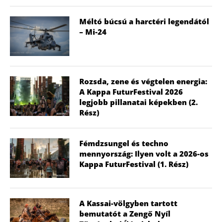
Méltó búcsú a harctéri legendától
– Mi-24
Rozsda, zene és végtelen energia:
A Kappa FuturFestival 2026
legjobb pillanatai képekben (2.
Rész)
Fémdzsungel és techno
mennyország: Ilyen volt a 2026-os
Kappa FuturFestival (1. Rész)
A Kassai-völgyben tartott
bemutatót a Zengő Nyíl