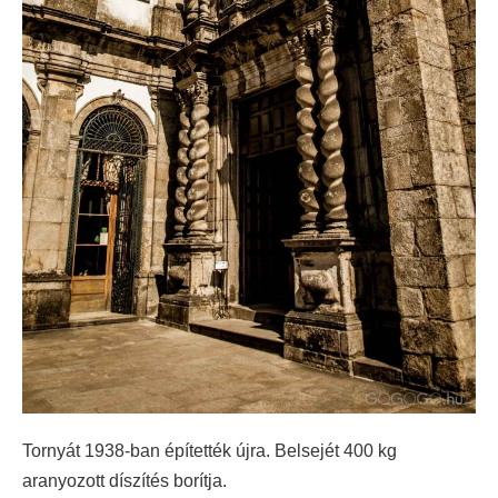
Tornyát 1938-ban építették újra. Belsejét 400 kg
aranyozott díszítés borítja.