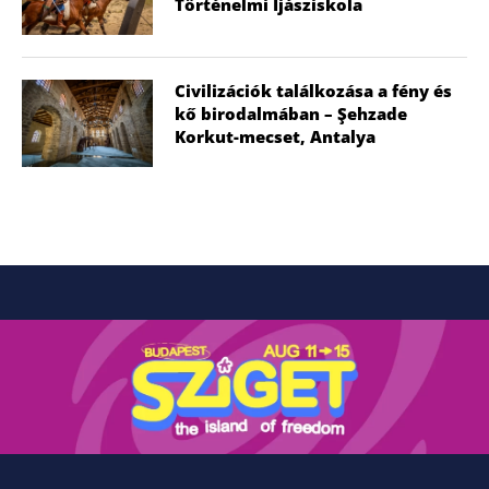
Történelmi Íjásziskola
Civilizációk találkozása a fény és
kő birodalmában – Şehzade
Korkut-mecset, Antalya