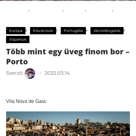
Főoldal
GOGOGO
Világ
Európa
Több mint egy üveg finom bor – Porto
Európa
Kisvárosok
Portugália
Városlátogatás
Vízpartok
Több mint egy üveg finom bor –
Porto
Szerző:
2022.03.14.
Vila Nova de Gaia: