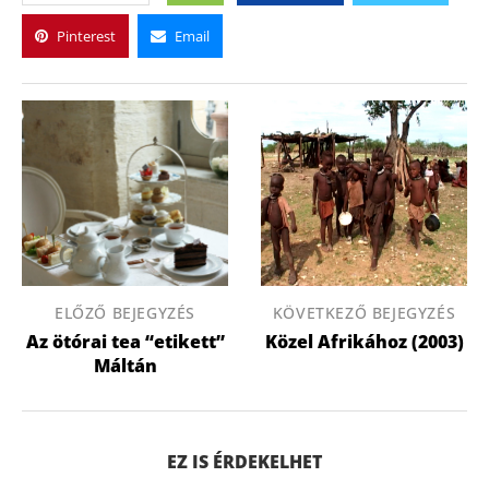
Pinterest
Email
ELŐZŐ BEJEGYZÉS
KÖVETKEZŐ BEJEGYZÉS
Az ötórai tea “etikett”
Közel Afrikához (2003)
Máltán
EZ IS ÉRDEKELHET