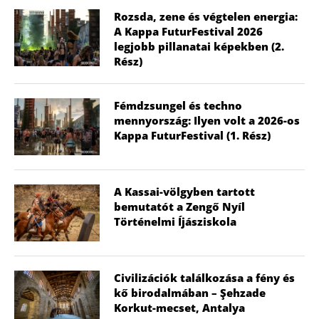
Rozsda, zene és végtelen energia:
A Kappa FuturFestival 2026
legjobb pillanatai képekben (2.
Rész)
Fémdzsungel és techno
mennyország: Ilyen volt a 2026-os
Kappa FuturFestival (1. Rész)
A Kassai-völgyben tartott
bemutatót a Zengő Nyíl
Történelmi Íjásziskola
Civilizációk találkozása a fény és
kő birodalmában – Şehzade
Korkut-mecset, Antalya