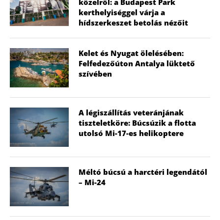
közelről: a Budapest Park
kerthelyiséggel várja a
hídszerkeszet betolás nézőit
Kelet és Nyugat ölelésében:
Felfedezőúton Antalya lüktető
szívében
A légiszállítás veteránjának
tiszteletköre: Búcsúzik a flotta
utolsó Mi-17-es helikoptere
Méltó búcsú a harctéri legendától
– Mi-24