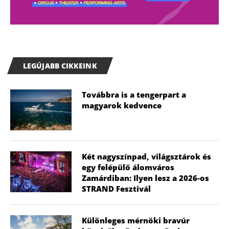
LEGÚJABB CIKKEINK
Továbbra is a tengerpart a
magyarok kedvence
Két nagyszínpad, világsztárok és
egy felépülő álomváros
Zamárdiban: Ilyen lesz a 2026-os
STRAND Fesztivál
Különleges mérnöki bravúr