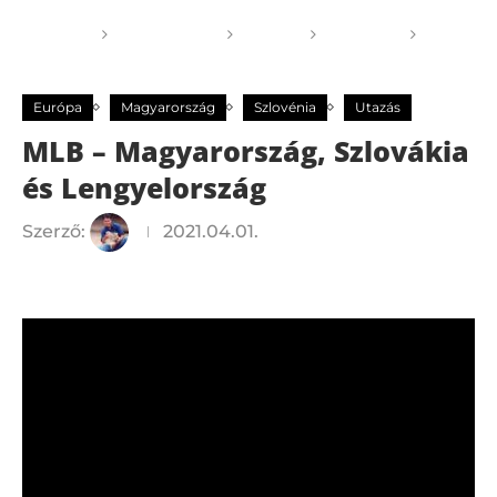
Főoldal
GOGOGO
Világ
Európa
MLB
– Magyarország, Szlovákia és Lengyelország
Európa
Magyarország
Szlovénia
Utazás
MLB – Magyarország, Szlovákia
és Lengyelország
Szerző:
2021.04.01.