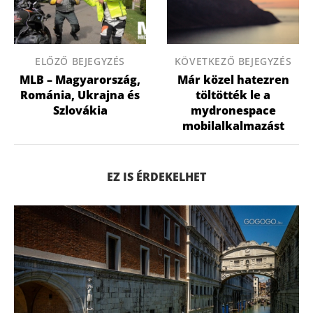
ELŐZŐ BEJEGYZÉS
KÖVETKEZŐ BEJEGYZÉS
MLB – Magyarország,
Már közel hatezren
Románia, Ukrajna és
töltötték le a
Szlovákia
mydronespace
mobilalkalmazást
EZ IS ÉRDEKELHET