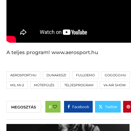
A teljes program! www.aerosport.hu
AEROSPORT.HU
DUNAKESZI
FULLDEMO
GOGOGO.HU
MIL MI-2
MŰTEPÜLÉS
TELJESPROGRAM
V4 AIR SHOW
Facebook
Twitter
0
MEGOSZTÁS