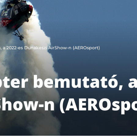
ó, a 2022-es Dunakeszi AirShow-n (AEROsport)
pter bemutató, a
Show-n (AEROspo