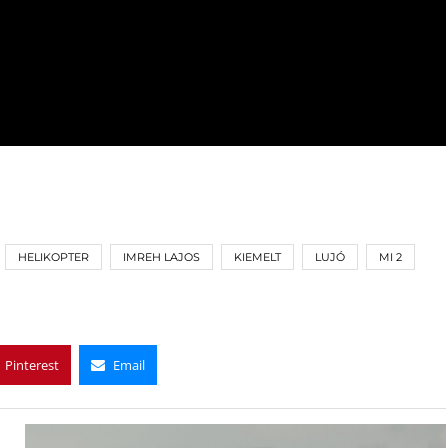
HELIKOPTER
IMREH LAJOS
KIEMELT
LUJÓ
MI 2
Pinterest
Email