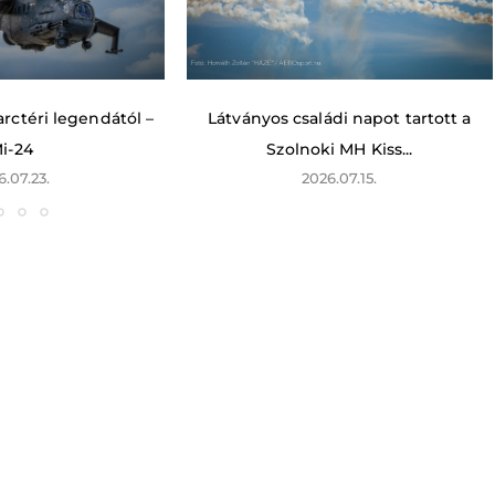
rctéri legendától –
Látványos családi napot tartott a
i-24
Szolnoki MH Kiss...
6.07.23.
2026.07.15.