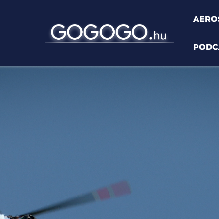
AERO
PODC