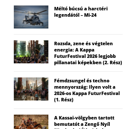
Méltó búcsú a harctéri
legendától – Mi-24
Hagyomány és csúcstechnológia az
Elstartolt a 7
égen: Lenyűgöző családi nap...
Vitorlázóre
Rozsda, zene és végtelen
2026.07.15.
Őcs
energia: A Kappa
2026
FuturFestival 2026 legjobb
pillanatai képekben (2. Rész)
Fémdzsungel és techno
mennyország: Ilyen volt a
2026-os Kappa FuturFestival
(1. Rész)
A Kassai-völgyben tartott
bemutatót a Zengő Nyíl