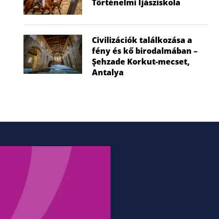
Történelmi Íjásziskola
Civilizációk találkozása a
fény és kő birodalmában –
Şehzade Korkut-mecset,
Antalya