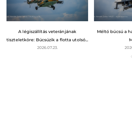
A légiszállítás veteránjának
Méltó búcsú a ha
tiszteletköre: Búcsúzik a flotta utolsó...
M
2026.07.23.
202