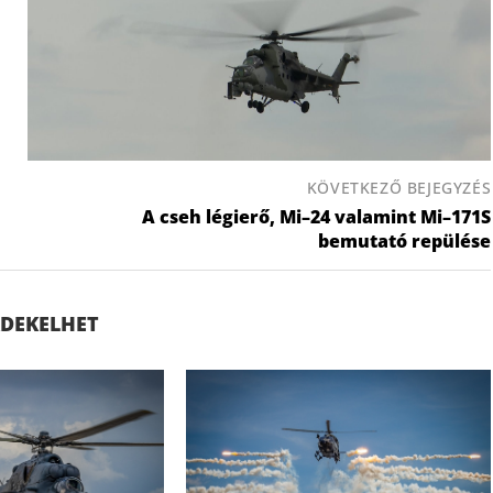
KÖVETKEZŐ BEJEGYZÉS
A cseh légierő, Mi–24 valamint Mi–171S
bemutató repülése
ÉRDEKELHET