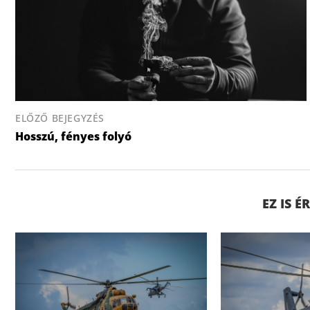
ELŐZŐ BEJEGYZÉS
Hosszú, fényes folyó
EZ IS 