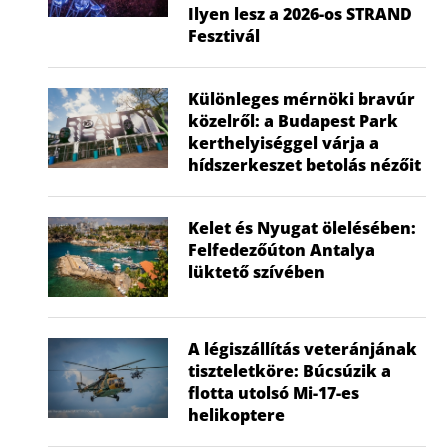
Ilyen lesz a 2026-os STRAND
Fesztivál
Különleges mérnöki bravúr
közelről: a Budapest Park
kerthelyiséggel várja a
hídszerkeszet betolás nézőit
Kelet és Nyugat ölelésében:
Felfedezőúton Antalya
lüktető szívében
A légiszállítás veteránjának
tiszteletköre: Búcsúzik a
flotta utolsó Mi-17-es
helikoptere