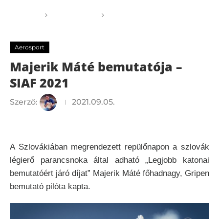
Főoldal
Aerosport
Majerik Máté bemutatója –
SIAF 2021
Aerosport
Majerik Máté bemutatója –
SIAF 2021
Szerző:
2021.09.05.
A Szlovákiában megrendezett repülőnapon a szlovák
légierő parancsnoka által adható „Legjobb katonai
bemutatóért járó díjat” Majerik Máté főhadnagy, Gripen
bemutató pilóta kapta.