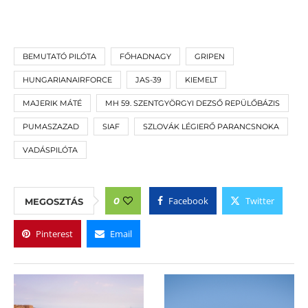
BEMUTATÓ PILÓTA
FŐHADNAGY
GRIPEN
HUNGARIANAIRFORCE
JAS-39
KIEMELT
MAJERIK MÁTÉ
MH 59. SZENTGYÖRGYI DEZSŐ REPÜLŐBÁZIS
PUMASZAZAD
SIAF
SZLOVÁK LÉGIERŐ PARANCSNOKA
VADÁSPILÓTA
Facebook
Twitter
0
MEGOSZTÁS
Pinterest
Email