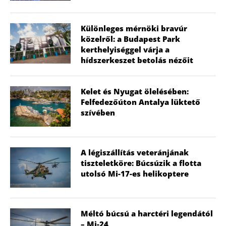
Különleges mérnöki bravúr
közelről: a Budapest Park
kerthelyiséggel várja a
hídszerkeszet betolás nézőit
Kelet és Nyugat ölelésében:
Felfedezőúton Antalya lüktető
szívében
A légiszállítás veteránjának
tiszteletköre: Búcsúzik a flotta
utolsó Mi-17-es helikoptere
Méltó búcsú a harctéri legendától
– Mi-24