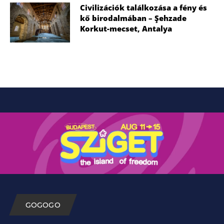
Civilizációk találkozása a fény és
kő birodalmában – Şehzade
Korkut-mecset, Antalya
GOGOGO