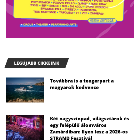
LEGÚJABB CIKKEINK
Továbbra is a tengerpart a
magyarok kedvence
Két nagyszínpad, világsztárok és
egy felépülő álomváros
Zamárdiban: Ilyen lesz a 2026-os
STRAND Fesztivál