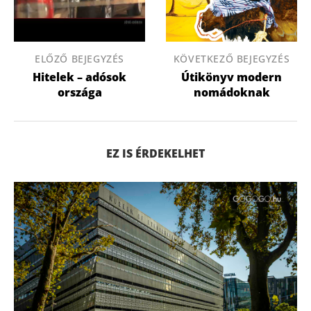
ELŐZŐ BEJEGYZÉS
KÖVETKEZŐ BEJEGYZÉS
Hitelek – adósok
Útikönyv modern
országa
nomádoknak
EZ IS ÉRDEKELHET