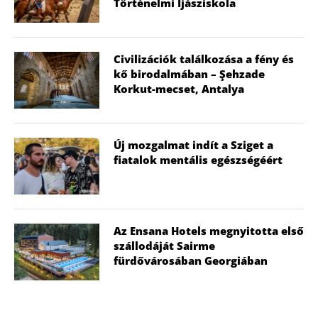
Történelmi Íjásziskola
Civilizációk találkozása a fény és
kő birodalmában – Şehzade
Korkut-mecset, Antalya
Új mozgalmat indít a Sziget a
fiatalok mentális egészségéért
Az Ensana Hotels megnyitotta első
szállodáját Sairme
fürdővárosában Georgiában