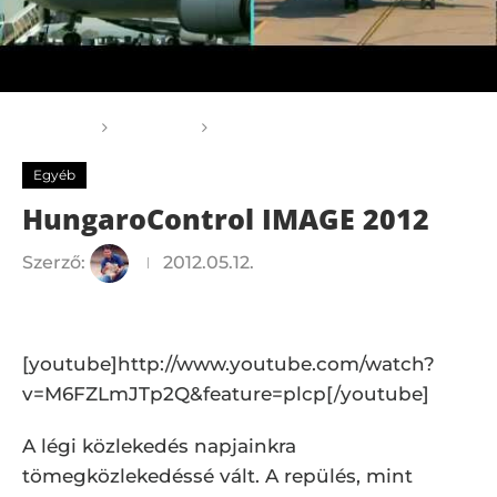
Főoldal
Egyéb
HungaroControl IMAGE 2012
Egyéb
HungaroControl IMAGE 2012
Szerző:
2012.05.12.
[youtube]http://www.youtube.com/watch?
v=M6FZLmJTp2Q&feature=plcp[/youtube]
A légi közlekedés napjainkra
tömegközlekedéssé vált. A repülés, mint