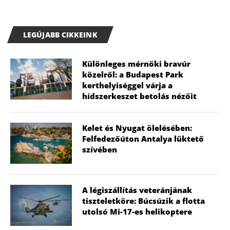
LEGÚJABB CIKKEINK
Különleges mérnöki bravúr
közelről: a Budapest Park
kerthelyiséggel várja a
hídszerkeszet betolás nézőit
Kelet és Nyugat ölelésében:
Felfedezőúton Antalya lüktető
szívében
A légiszállítás veteránjának
tiszteletköre: Búcsúzik a flotta
utolsó Mi-17-es helikoptere