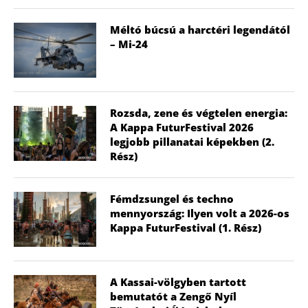
Méltó búcsú a harctéri legendától
– Mi-24
Rozsda, zene és végtelen energia:
A Kappa FuturFestival 2026
legjobb pillanatai képekben (2.
Rész)
Fémdzsungel és techno
mennyország: Ilyen volt a 2026-os
Kappa FuturFestival (1. Rész)
A Kassai-völgyben tartott
bemutatót a Zengő Nyíl