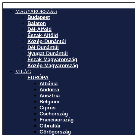
MAGYARORSZÁG
Budapest
Balaton
Dél-Alföld
Észak-Alföld
Közép-Dunántúl
Dél-Dunántúl
Nyugat-Dunántúl
Észak-Magyarország
Közép-Magyarország
VILÁG
EURÓPA
Albánia
Andorra
Ausztria
Belgium
Ciprus
Csehország
Franciaország
Gibraltár
Görögország