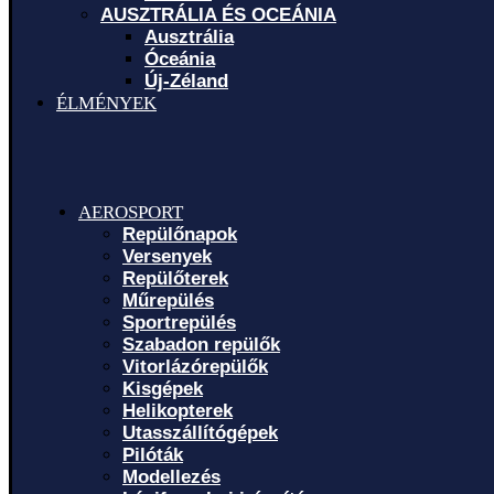
AUSZTRÁLIA ÉS OCEÁNIA
Ausztrália
Óceánia
Új-Zéland
ÉLMÉNYEK
AEROSPORT
Repülőnapok
Versenyek
Repülőterek
Műrepülés
Sportrepülés
Szabadon repülők
Vitorlázórepülők
Kisgépek
Helikopterek
Utasszállítógépek
Pilóták
Modellezés