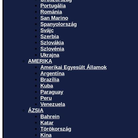
Portugália
Románia
San Marino
Spanyolország
Svájc
Szerbia
Szlovákia
Szlovénia
Ukrajna
AMERIKA
Amerikai Egyesült Államok
Argentína
Brazília
Kuba
Paraguay
Peru
Venezuela
ÁZSIA
Bahrein
Katar
Törökország
Kína