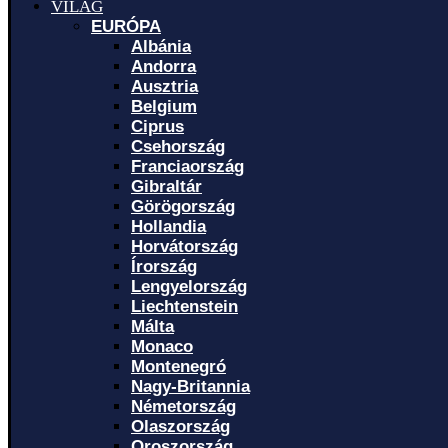
VILÁG
EURÓPA
Albánia
Andorra
Ausztria
Belgium
Ciprus
Csehország
Franciaország
Gibraltár
Görögország
Hollandia
Horvátország
Írország
Lengyelország
Liechtenstein
Málta
Monaco
Montenegró
Nagy-Britannia
Németország
Olaszország
Oroszország