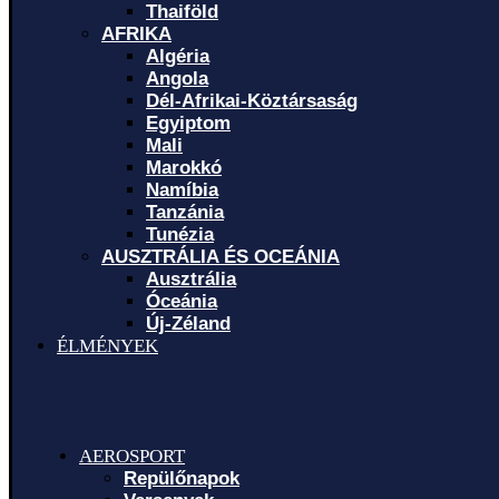
Thaiföld
AFRIKA
Algéria
Angola
Dél-Afrikai-Köztársaság
Egyiptom
Mali
Marokkó
Namíbia
Tanzánia
Tunézia
AUSZTRÁLIA ÉS OCEÁNIA
Ausztrália
Óceánia
Új-Zéland
ÉLMÉNYEK
AEROSPORT
Repülőnapok