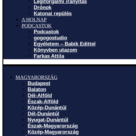
Légiforgalmi irányítás
Drónok
Katonai repülés
A HOLNAP
PODCASTOK
Podcastok
gogogostudio
Egyéletem – Babik Edittel
Könyvben utazom
Farkas Attila
MAGYARORSZÁG
Budapest
Balaton
Dél-Alföld
Észak-Alföld
Közép-Dunántúl
Dél-Dunántúl
Nyugat-Dunántúl
Észak-Magyarország
Közép-Magyarország