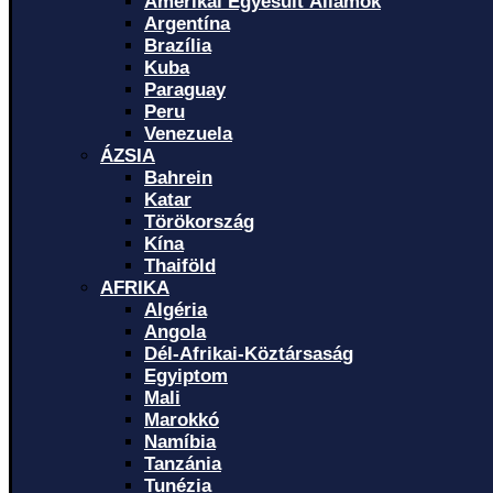
Amerikai Egyesült Államok
Argentína
Brazília
Kuba
Paraguay
Peru
Venezuela
ÁZSIA
Bahrein
Katar
Törökország
Kína
Thaiföld
AFRIKA
Algéria
Angola
Dél-Afrikai-Köztársaság
Egyiptom
Mali
Marokkó
Namíbia
Tanzánia
Tunézia