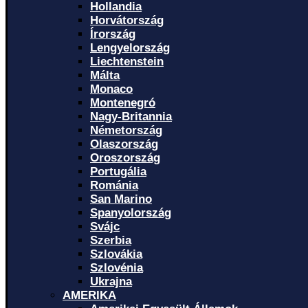
Hollandia
Horvátország
Írország
Lengyelország
Liechtenstein
Málta
Monaco
Montenegró
Nagy-Britannia
Németország
Olaszország
Oroszország
Portugália
Románia
San Marino
Spanyolország
Svájc
Szerbia
Szlovákia
Szlovénia
Ukrajna
AMERIKA