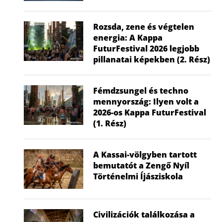
Rozsda, zene és végtelen
energia: A Kappa
FuturFestival 2026 legjobb
pillanatai képekben (2. Rész)
Fémdzsungel és techno
mennyország: Ilyen volt a
2026-os Kappa FuturFestival
(1. Rész)
A Kassai-völgyben tartott
bemutatót a Zengő Nyíl
Történelmi Íjásziskola
Civilizációk találkozása a