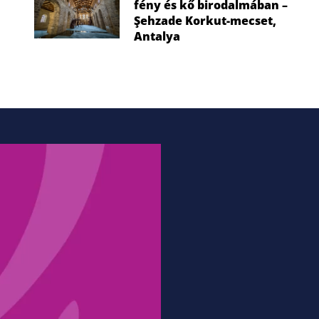
fény és kő birodalmában –
Şehzade Korkut-mecset,
Antalya