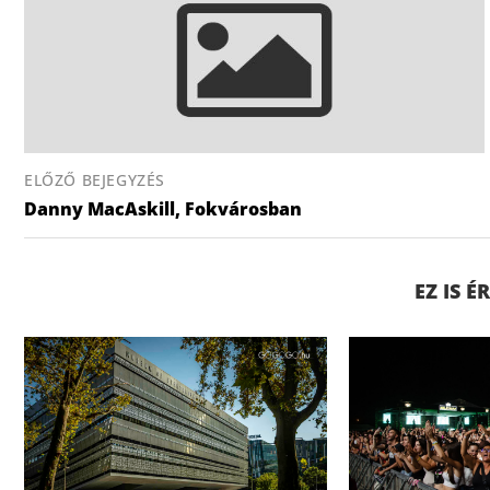
ELŐZŐ BEJEGYZÉS
Danny MacAskill, Fokvárosban
EZ IS 