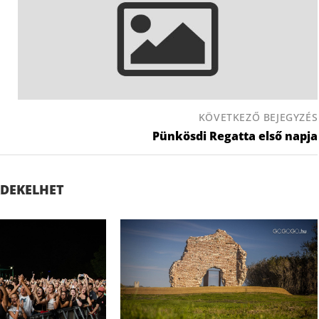
KÖVETKEZŐ BEJEGYZÉS
Pünkösdi Regatta első napja
ÉRDEKELHET