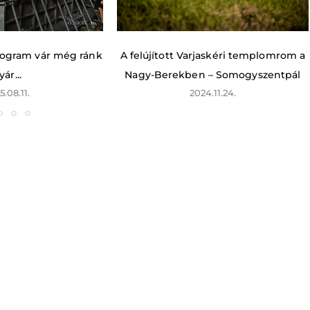
rogram vár még ránk
A felújított Varjaskéri templomrom a
yár...
Nagy-Berekben – Somogyszentpál
5.08.11.
2024.11.24.