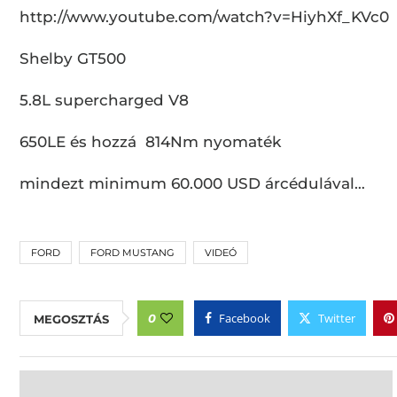
http://www.youtube.com/watch?v=HiyhXf_KVc0
Shelby GT500
5.8L supercharged V8
650LE és hozzá 814Nm nyomaték
mindezt minimum 60.000 USD árcédulával…
FORD
FORD MUSTANG
VIDEÓ
Facebook
Twitter
0
MEGOSZTÁS