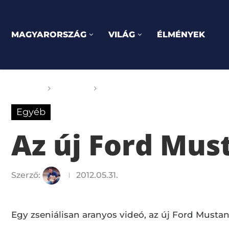
MAGYARORSZÁG
VILÁG
ÉLMÉNYEK
Főoldal
Egyéb
Az új Ford Mustang Shelby GT50
Egyéb
Az új Ford Mus
Szerző:
2012.05.31.
Egy zseniálisan aranyos videó, az új Ford Musta