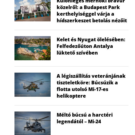
Különleges mérnöki bravúr
közelről: a Budapest Park
kerthelyiséggel várja a
hídszerkeszet betolás nézőit
Aréna a szökevények városában –
Miért ve
Pula, Pola
mikrom
Kelet és Nyugat ölelésében:
2024.09.04.
2024
Felfedezőúton Antalya
lüktető szívében
A légiszállítás veteránjának
tiszteletköre: Búcsúzik a
flotta utolsó Mi-17-es
helikoptere
Méltó búcsú a harctéri
legendától – Mi-24