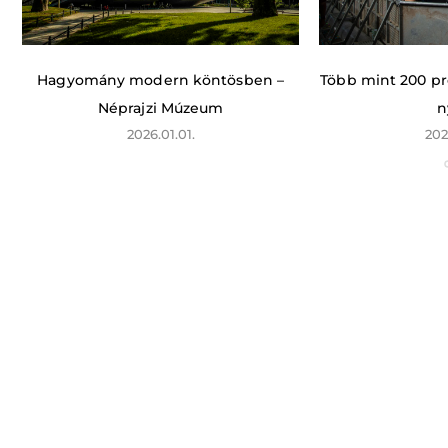
Hagyomány modern köntösben –
Több mint 200 p
Néprajzi Múzeum
n
2026.01.01.
202