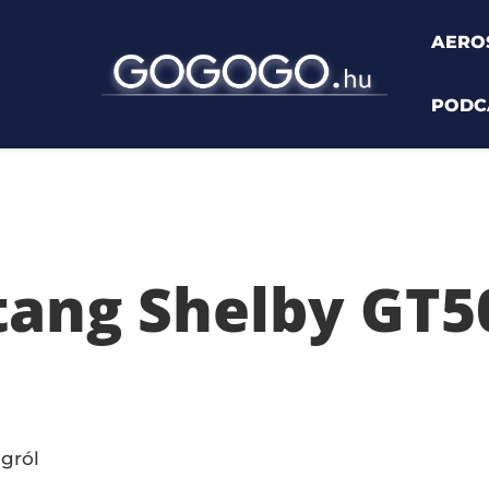
AERO
PODC
0
tang Shelby GT5
ngról