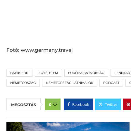
Fotó: www.germany.travel
BABIK EDIT
EGYÉLETEM
EURÓPA BAJNOKSÁG
FENNTAR
NÉMETORSZÁG
NÉMETORSZÁG LÁTNIVALÓK
PODCAST
Facebook
Twitter
0
MEGOSZTÁS