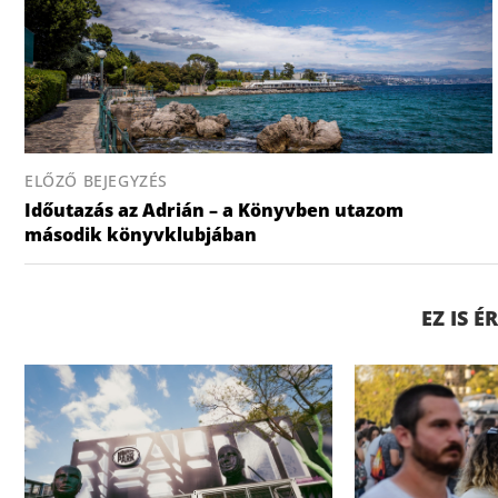
ELŐZŐ BEJEGYZÉS
Időutazás az Adrián – a Könyvben utazom
második könyvklubjában
EZ IS 