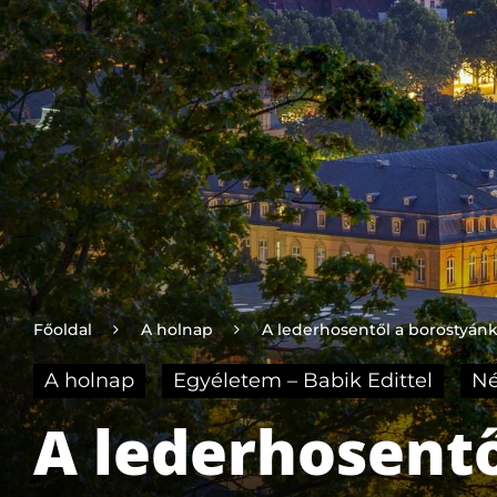
Főoldal
A holnap
A lederhosentől a borostyá
A holnap
Egyéletem – Babik Edittel
Né
A lederhosentő