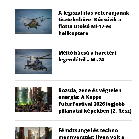
A légiszállítás veteránjának
tiszteletköre: Búcsúzik a
flotta utolsó Mi-17-es
Nem a gyerek tehet róla, mégis ő
Visszatér a f
helikoptere
húzza...
hők
2026.07.02.
2026
Méltó búcsú a harctéri
legendától – Mi-24
Rozsda, zene és végtelen
energia: A Kappa
FuturFestival 2026 legjobb
pillanatai képekben (2. Rész)
Fémdzsungel és techno
mennyország: Ilyen volt a