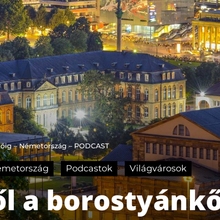
nkőig – Németország – PODCAST
metország
Podcastok
Világvárosok
l a borostyánkő