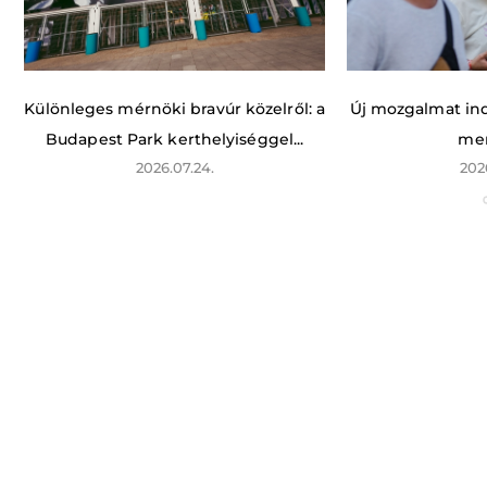
Különleges mérnöki bravúr közelről: a
Új mozgalmat indí
Budapest Park kerthelyiséggel...
men
2026.07.24.
202