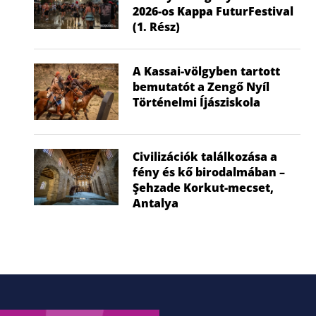
2026-os Kappa FuturFestival
(1. Rész)
A Kassai-völgyben tartott
bemutatót a Zengő Nyíl
Történelmi Íjásziskola
Civilizációk találkozása a
fény és kő birodalmában –
Şehzade Korkut-mecset,
Antalya