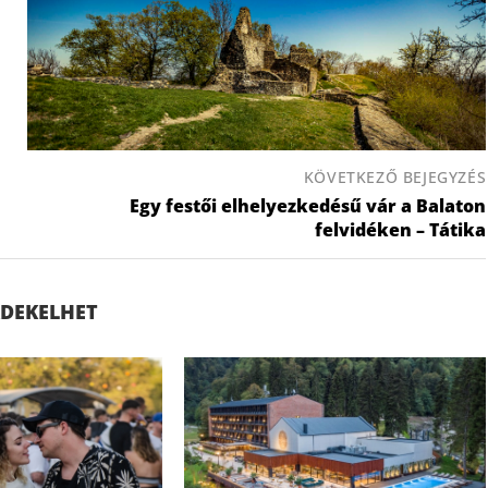
KÖVETKEZŐ BEJEGYZÉS
Egy festői elhelyezkedésű vár a Balaton
felvidéken – Tátika
ÉRDEKELHET