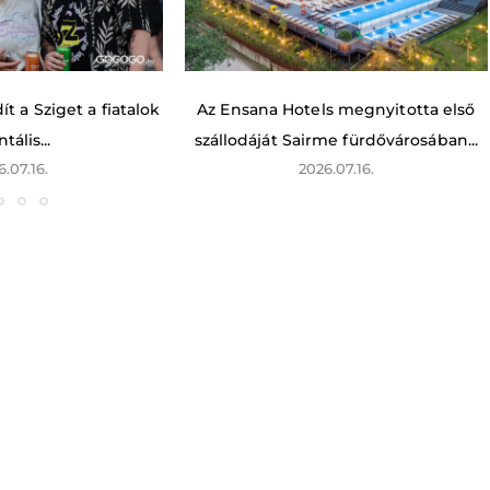
t a Sziget a fiatalok
Az Ensana Hotels megnyitotta első
tális...
szállodáját Sairme fürdővárosában...
6.07.16.
2026.07.16.