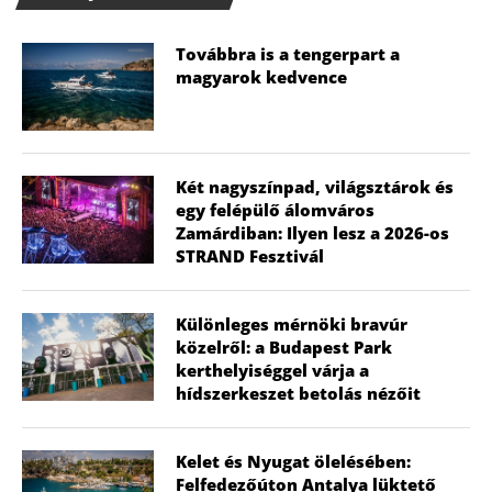
Továbbra is a tengerpart a
magyarok kedvence
Két nagyszínpad, világsztárok és
egy felépülő álomváros
Zamárdiban: Ilyen lesz a 2026-os
STRAND Fesztivál
Különleges mérnöki bravúr
közelről: a Budapest Park
kerthelyiséggel várja a
hídszerkeszet betolás nézőit
Kelet és Nyugat ölelésében:
Felfedezőúton Antalya lüktető