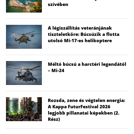
szívében
A légiszállítás veteránjának
tiszteletköre: Búcsúzik a flotta
utolsó Mi-17-es helikoptere
Méltó búcsú a harctéri legendától
– Mi-24
Rozsda, zene és végtelen energia:
A Kappa FuturFestival 2026
legjobb pillanatai képekben (2.
Rész)