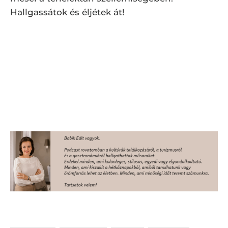
Hallgassátok és éljétek át!