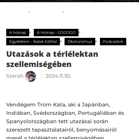
Főoldal
A holnap
Utazások a térlélektan
szellemiségében
A holnap
A Holnap - GOGOGO
Egyéletem – Babik Edittel
Ökoturizmus
Podcastok
Utazások a térlélektan
szellemiségében
Szerző:
2024.11.30.
Vendégem Trom Kata, aki a Japánban,
Indiában, Svédországban, Portugáliában és
Spanyolországban tett utazásai során
szerezett tapasztalatairól, benyomásairól
mesél a térlélektan szellemiségében.