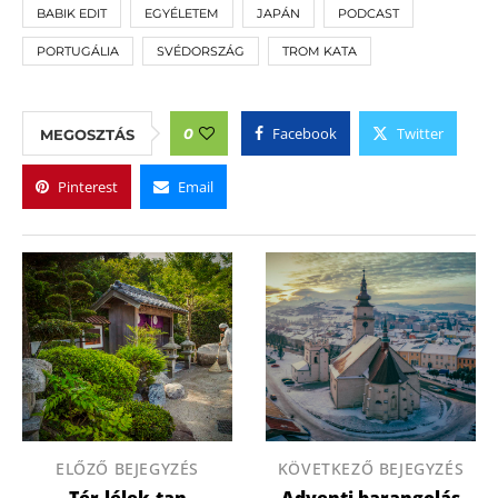
BABIK EDIT
EGYÉLETEM
JAPÁN
PODCAST
PORTUGÁLIA
SVÉDORSZÁG
TROM KATA
Facebook
Twitter
0
MEGOSZTÁS
Pinterest
Email
ELŐZŐ BEJEGYZÉS
KÖVETKEZŐ BEJEGYZÉS
Tér-lélek-tan
Adventi barangolás