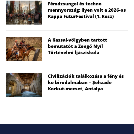
Fémdzsungel és techno
mennyország: Ilyen volt a 2026-os
Kappa FuturFestival (1. Rész)
A Kassai-völgyben tartott
bemutatót a Zengő Nyíl
Történelmi Íjásziskola
Civilizációk találkozása a fény és
kő birodalmában – Şehzade
Korkut-mecset, Antalya