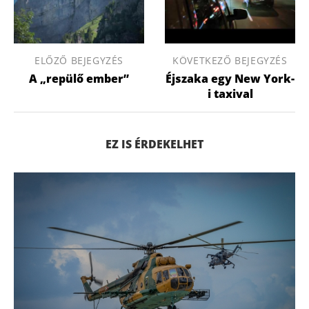
ELŐZŐ BEJEGYZÉS
KÖVETKEZŐ BEJEGYZÉS
A „repülő ember”
Éjszaka egy New York-
i taxival
EZ IS ÉRDEKELHET