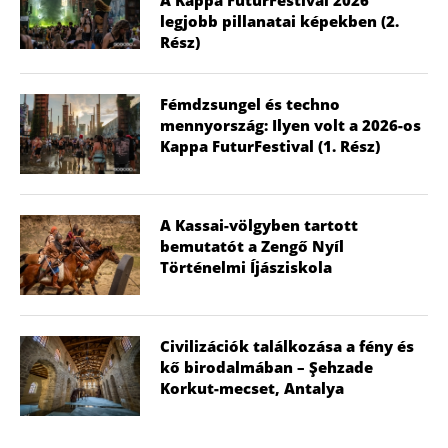
A Kappa FuturFestival 2026
legjobb pillanatai képekben (2.
Rész)
Fémdzsungel és techno
mennyország: Ilyen volt a 2026-os
Kappa FuturFestival (1. Rész)
A Kassai-völgyben tartott
bemutatót a Zengő Nyíl
Történelmi Íjásziskola
Civilizációk találkozása a fény és
kő birodalmában – Şehzade
Korkut-mecset, Antalya