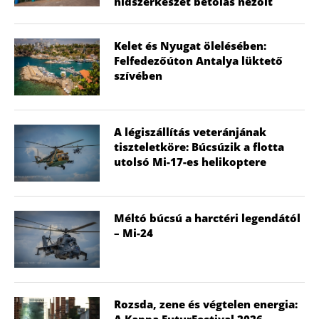
hídszerkeszet betolás nézőit
Kelet és Nyugat ölelésében:
Felfedezőúton Antalya lüktető
szívében
A légiszállítás veteránjának
tiszteletköre: Búcsúzik a flotta
utolsó Mi-17-es helikoptere
Méltó búcsú a harctéri legendától
– Mi-24
Rozsda, zene és végtelen energia: