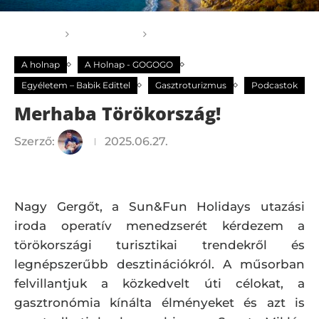
Főoldal
A holnap
Merhaba Törökország!
A holnap
A Holnap - GOGOGO
Egyéletem – Babik Edittel
Gasztroturizmus
Podcastok
Merhaba Törökország!
Szerző:
2025.06.27.
Nagy Gergőt, a Sun&Fun Holidays utazási
iroda operatív menedzserét kérdezem a
törökországi turisztikai trendekről és
legnépszerűbb desztinációkról. A műsorban
felvillantjuk a közkedvelt úti célokat, a
gasztronómia kínálta élményeket és azt is