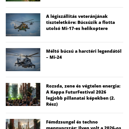
A légiszállítás veteránjának
tiszteletköre: Búcsúzik a flotta
utolsó Mi-17-es helikoptere
Méltó búcsú a harctéri legendától
– Mi-24
Rozsda, zene és végtelen energia:
A Kappa FuturFestival 2026
legjobb pillanatai képekben (2.
Rész)
Fémdzsungel és techno
mennyország: Ilyen volt a 2026-os