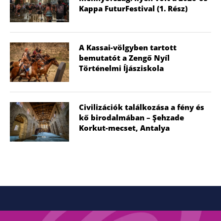
Kappa FuturFestival (1. Rész)
A Kassai-völgyben tartott
bemutatót a Zengő Nyíl
Történelmi Íjásziskola
Civilizációk találkozása a fény és
kő birodalmában – Şehzade
Korkut-mecset, Antalya