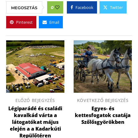
Facebook
Twitter
0
MEGOSZTÁS
Pinterest
Email
ELŐZŐ BEJEGYZÉS
KÖVETKEZŐ BEJEGYZÉS
Légiparádé és családi
Egyes- és
kavalkád várta a
kettesfogatok csatája
látogatókat május
Szőlősgyörökben
elején a a Kadarkúti
Repülőtéren