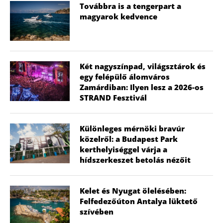
Továbbra is a tengerpart a
magyarok kedvence
Két nagyszínpad, világsztárok és
egy felépülő álomváros
Zamárdiban: Ilyen lesz a 2026-os
STRAND Fesztivál
Különleges mérnöki bravúr
közelről: a Budapest Park
kerthelyiséggel várja a
hídszerkeszet betolás nézőit
Kelet és Nyugat ölelésében:
Felfedezőúton Antalya lüktető
szívében