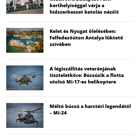
kerthelyiséggel várja a
hídszerkeszet betolás nézőit
Kelet és Nyugat ölelésében:
Felfedezőúton Antalya lüktető
szívében
A légiszállítás veteránjának
tiszteletköre: Búcsúzik a flotta
utolsó Mi-17-es helikoptere
Méltó búcsú a harctéri legendától
– Mi-24