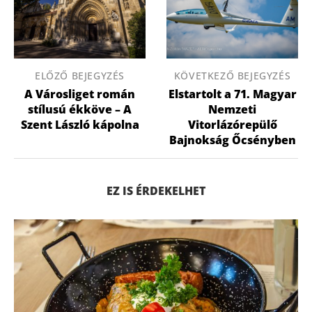
ELŐZŐ BEJEGYZÉS
KÖVETKEZŐ BEJEGYZÉS
A Városliget román
Elstartolt a 71. Magyar
stílusú ékköve – A
Nemzeti
Szent László kápolna
Vitorlázórepülő
Bajnokság Őcsényben
EZ IS ÉRDEKELHET