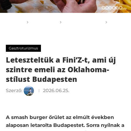
Főoldal
GOGOGO
Gasztroturizmus
Leteszteltük a Fini’Z-t, ami új szintre emeli az Oklahoma-
stílust Budapesten
Gasztroturizmus
Leteszteltük a Fini’Z-t, ami új
szintre emeli az Oklahoma-
stílust Budapesten
Szerző:
2026.06.25.
A smash burger őrület az elmúlt években
alaposan letarolta Budapestet. Sorra nyílnak a