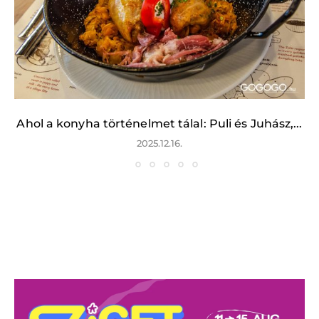
Ahol a konyha történelmet tálal: Puli és Juhász,...
2025.12.16.