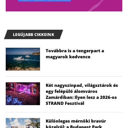
LEGÚJABB CIKKEINK
Továbbra is a tengerpart a
magyarok kedvence
Két nagyszínpad, világsztárok és
egy felépülő álomváros
Zamárdiban: Ilyen lesz a 2026-os
STRAND Fesztivál
Különleges mérnöki bravúr
közelről: a Budapest Park