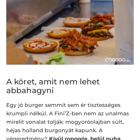
A köret, amit nem lehet
abbahagyni
Egy jó burger semmit sem ér tisztességes
krumpli nélkül. A Fini’Z-ben nem az unalmas
mirelit vonalat tolják: mogyoróolajban sült,
héjas holland burgonyát kapunk. A
végeredmény?
Kívül ropogós, belül puha,