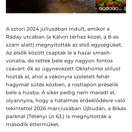
A sztori 2024 júliusában indult, amikor a
Ráday utcában (a Kálvin térhez közel, a 8-as
szám alatt) megnyitották az első egységüket.
Az elsők között csaptak le a hazai smash-
vonalra, de tettek bele egy nagyon fontos
csavart: ők az úgynevezett
Oklahoma stílust
hozták el, ahol a vékonyra szeletelt fehér
hagymát sütés közben, a rostlapon préselik
bele a húsba. A siker pedig nem maradt el,
olyannyira, hogy a hatalmas érdeklődésre való
tekintettel 2026 márciusában Újbudán, a Bikás
parknál (Tétényi út 63.) is megnyitották a
második éttermüket.