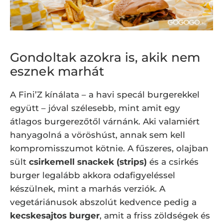
Gondoltak azokra is, akik nem
esznek marhát
A Fini’Z kínálata – a havi specál burgerekkel
együtt – jóval szélesebb, mint amit egy
átlagos burgerezőtől várnánk. Aki valamiért
hanyagolná a vöröshúst, annak sem kell
kompromisszumot kötnie. A fűszeres, olajban
sült
csirkemell snackek (strips)
és a csirkés
burger legalább akkora odafigyeléssel
készülnek, mint a marhás verziók. A
vegetáriánusok abszolút kedvence pedig a
kecskesajtos burger
, amit a friss zöldségek és