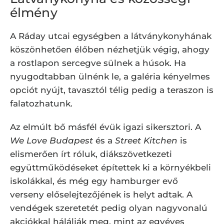
élmény
A Ráday utcai egységben a látványkonyhának
köszönhetően élőben nézhetjük végig, ahogy
a rostlapon sercegve sülnek a húsok. Ha
nyugodtabban ülnénk le, a galéria kényelmes
opciót nyújt, tavasztól télig pedig a teraszon is
falatozhatunk.
Az elmúlt bő másfél évük igazi sikersztori. A
We Love Budapest
és a
Street Kitchen
is
elismerően írt róluk, diákszövetkezeti
együttműködéseket építettek ki a környékbeli
iskolákkal, és még egy hamburger evő
verseny előselejtezőjének is helyt adtak. A
vendégek szeretetét pedig olyan nagyvonalú
akciókkal hálálják meg, mint az egyéves