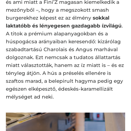
és ami miatt a Fini’Z magasan kiemelkedik a
mezőnyből –, hogy a megszokott smash
burgerekhez képest ez az élmény
sokkal
laktatóbb és lényegesen gazdagabb ízvilágú
.
A titok a prémium alapanyagokban és a
húspogácsa arányaiban keresendő: kizárólag
szabadtartású Charolais és Angus marhával
dolgoznak. Ezt nemcsak a tudatos állattartás
miatt választották, hanem az íz miatt is – és ez
tényleg átjön. A hús a préselés ellenére is
szaftos marad, a belepirult hagyma pedig egy
egészen elképesztő, édeskés-karamellizált
mélységet ad neki.