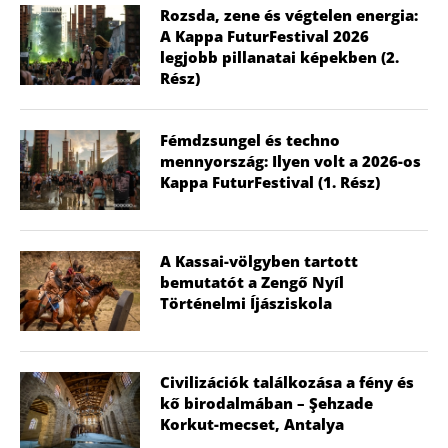
Rozsda, zene és végtelen energia:
A Kappa FuturFestival 2026
legjobb pillanatai képekben (2.
Rész)
Fémdzsungel és techno
mennyország: Ilyen volt a 2026-os
Kappa FuturFestival (1. Rész)
A Kassai-völgyben tartott
bemutatót a Zengő Nyíl
Történelmi Íjásziskola
Civilizációk találkozása a fény és
kő birodalmában – Şehzade
Korkut-mecset, Antalya