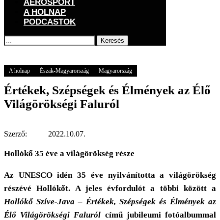
AEROSPORT
A HOLNAP
PODCASTOK
Keresés
Főoldal
A holnap
Értékek, Szépségek és Élmények az Élő Világörökségi
Faluról
A holnap
Észak-Magyarország
Magyarország
Értékek, Szépségek és Élmények az Élő
Világörökségi Faluról
Szerző:
2022.10.07.
Hollókő 35 éve a világörökség része
Az UNESCO idén 35 éve nyilvánította a világörökség
részévé Hollókőt. A jeles évfordulót a többi között a
Hollókő Szíve-Java – Értékek, Szépségek és Élmények az
Élő Világörökségi Faluról
című jubileumi fotóalbummal