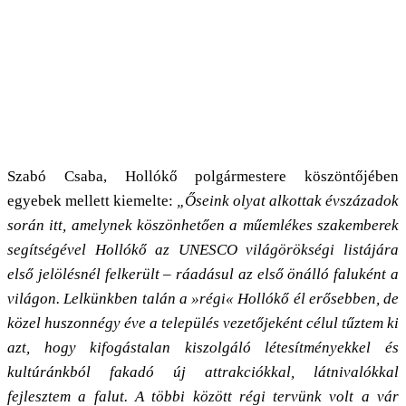
Szabó Csaba, Hollókő polgármestere köszöntőjében
egyebek mellett kiemelte:
„Őseink olyat alkottak évszázadok
során itt, amelynek köszönhetően a műemlékes szakemberek
segítségével Hollókő az UNESCO világörökségi listájára
első jelölésnél felkerült – ráadásul az első önálló faluként a
világon. Lelkünkben talán a
»
régi
«
Hollókő él erősebben, de
közel huszonnégy éve a település vezetőjeként célul tűztem ki
azt, hogy kifogástalan kiszolgáló létesítményekkel és
kultúránkból fakadó új attrakciókkal, látnivalókkal
fejlesztem a falut. A többi között régi tervünk volt a vár