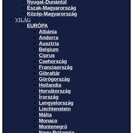
Nyugat-Dunántúl
Észak-Magyarország
Közép-Magyarország
VILÁG
EURÓPA
Albánia
Andorra
Ausztria
Belgium
Ciprus
Csehország
Franciaország
Gibraltár
Görögország
Hollandia
Horvátország
Írország
Lengyelország
Liechtenstein
Málta
Monaco
Montenegró
Nagy-Britannia