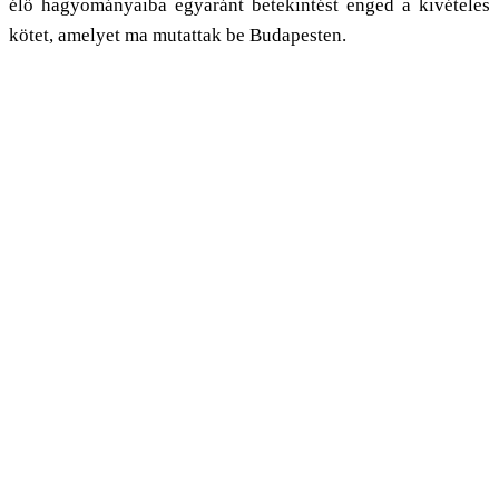
élő hagyományaiba egyaránt betekintést enged a kivételes
kötet, amelyet ma mutattak be Budapesten.