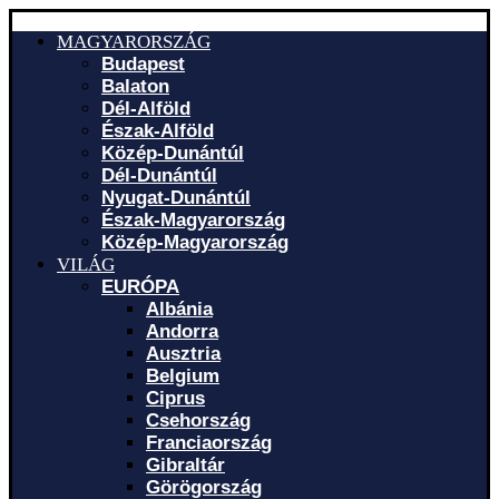
MAGYARORSZÁG
Budapest
Balaton
Dél-Alföld
Észak-Alföld
Közép-Dunántúl
Dél-Dunántúl
Nyugat-Dunántúl
Észak-Magyarország
Közép-Magyarország
VILÁG
EURÓPA
Albánia
Andorra
Ausztria
Belgium
Ciprus
Csehország
Franciaország
Gibraltár
Görögország