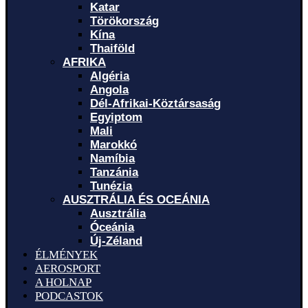
Katar
Törökország
Kína
Thaiföld
AFRIKA
Algéria
Angola
Dél-Afrikai-Köztársaság
Egyiptom
Mali
Marokkó
Namíbia
Tanzánia
Tunézia
AUSZTRÁLIA ÉS OCEÁNIA
Ausztrália
Óceánia
Új-Zéland
ÉLMÉNYEK
AEROSPORT
A HOLNAP
PODCASTOK