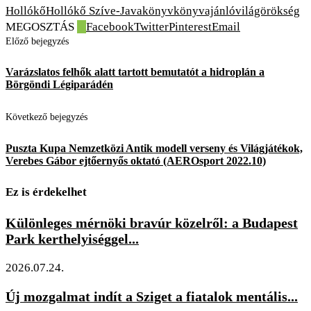
Hollókő
Hollókő Szíve-Java
könyv
könyvajánló
világörökség
MEGOSZTÁS
0
Facebook
Twitter
Pinterest
Email
Előző bejegyzés
Varázslatos felhők alatt tartott bemutatót a hidroplán a
Börgöndi Légiparádén
Következő bejegyzés
Puszta Kupa Nemzetközi Antik modell verseny és Világjátékok,
Verebes Gábor ejtőernyős oktató (AEROsport 2022.10)
Ez is érdekelhet
Különleges mérnöki bravúr közelről: a Budapest
Park kerthelyiséggel...
2026.07.24.
Új mozgalmat indít a Sziget a fiatalok mentális...