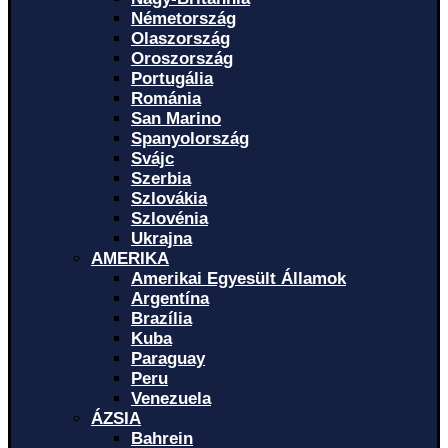
Németország
Olaszország
Oroszország
Portugália
Románia
San Marino
Spanyolország
Svájc
Szerbia
Szlovákia
Szlovénia
Ukrajna
AMERIKA
Amerikai Egyesült Államok
Argentína
Brazília
Kuba
Paraguay
Peru
Venezuela
ÁZSIA
Bahrein