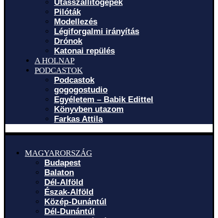
Utasszállítógépek
Pilóták
Modellezés
Légiforgalmi irányítás
Drónok
Katonai repülés
A HOLNAP
PODCASTOK
Podcastok
gogogostudio
Egyéletem – Babik Edittel
Könyvben utazom
Farkas Attila
MAGYARORSZÁG
Budapest
Balaton
Dél-Alföld
Észak-Alföld
Közép-Dunántúl
Dél-Dunántúl