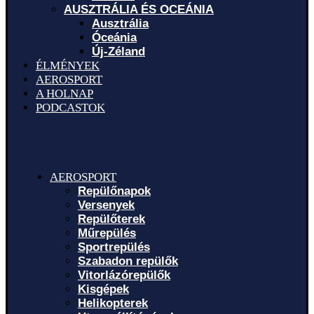
AUSZTRÁLIA ÉS OCEÁNIA
Ausztrália
Óceánia
Új-Zéland
ÉLMÉNYEK
AEROSPORT
A HOLNAP
PODCASTOK
AEROSPORT
Repülőnapok
Versenyek
Repülőterek
Műrepülés
Sportrepülés
Szabadon repülők
Vitorlázórepülők
Kisgépek
Helikopterek