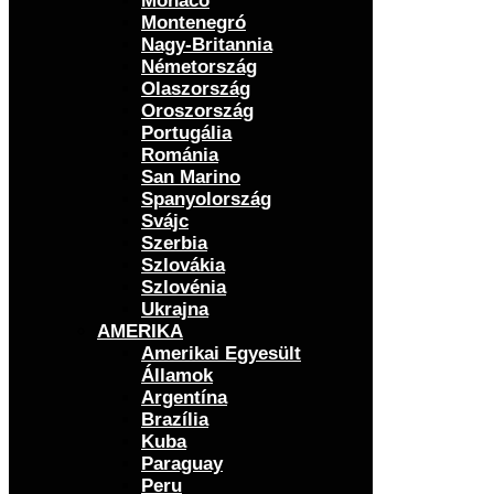
Monaco
Montenegró
Nagy-Britannia
Németország
Olaszország
Oroszország
Portugália
Románia
San Marino
Spanyolország
Svájc
Szerbia
Szlovákia
Szlovénia
Ukrajna
AMERIKA
Amerikai Egyesült
Államok
Argentína
Brazília
Kuba
Paraguay
Peru