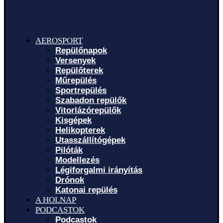
AEROSPORT
Repülőnapok
Versenyek
Repülőterek
Műrepülés
Sportrepülés
Szabadon repülők
Vitorlázórepülők
Kisgépek
Helikopterek
Utasszállítógépek
Pilóták
Modellezés
Légiforgalmi irányítás
Drónok
Katonai repülés
A HOLNAP
PODCASTOK
Podcastok