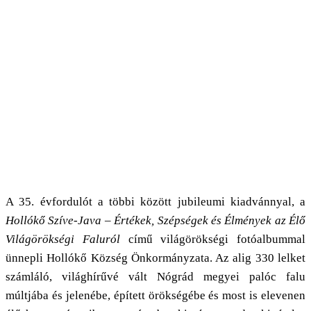
A 35. évfordulót a többi között jubileumi kiadvánnyal, a
Hollókő Szíve-Java – Értékek, Szépségek és Élmények az Élő
Világörökségi Faluról
című világörökségi fotóalbummal
ünnepli Hollókő Község Önkormányzata. Az alig 330 lelket
számláló, világhírűvé vált Nógrád megyei palóc falu
múltjába és jelenébe, épített örökségébe és most is elevenen