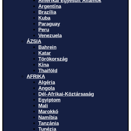
Amerikai Egyesült Államok
Argentína
Brazília
Kuba
Paraguay
Peru
Venezuela
ÁZSIA
Bahrein
Katar
Törökország
Kína
Thaiföld
AFRIKA
Algéria
Angola
Dél-Afrikai-Köztársaság
Egyiptom
Mali
Marokkó
Namíbia
Tanzánia
Tunézia