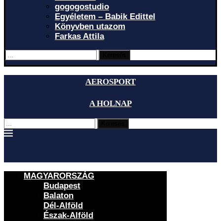
gogogostudio
Egyéletem – Babik Edittel
Könyvben utazom
Farkas Attila
Keresés
AEROSPORT
A HOLNAP
Keresés
MAGYARORSZÁG
Budapest
Balaton
Dél-Alföld
Észak-Alföld