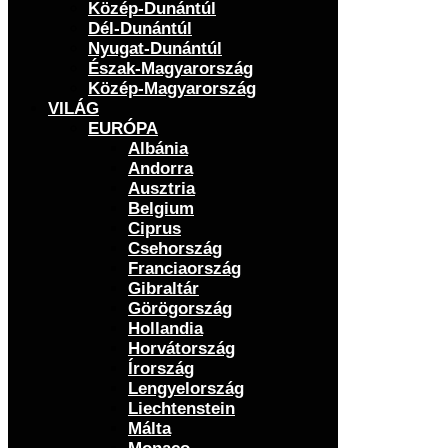
Közép-Dunántúl
Dél-Dunántúl
Nyugat-Dunántúl
Észak-Magyarország
Közép-Magyarország
VILÁG
EURÓPA
Albánia
Andorra
Ausztria
Belgium
Ciprus
Csehország
Franciaország
Gibraltár
Görögország
Hollandia
Horvátország
Írország
Lengyelország
Liechtenstein
Málta