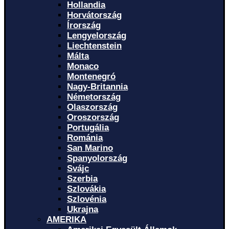
Hollandia
Horvátország
Írország
Lengyelország
Liechtenstein
Málta
Monaco
Montenegró
Nagy-Britannia
Németország
Olaszország
Oroszország
Portugália
Románia
San Marino
Spanyolország
Svájc
Szerbia
Szlovákia
Szlovénia
Ukrajna
AMERIKA