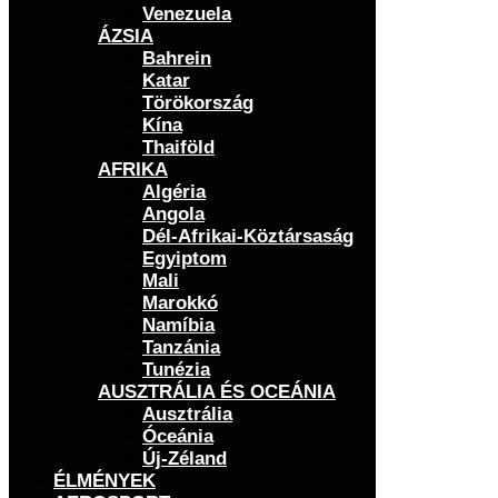
Venezuela
ÁZSIA
Bahrein
Katar
Törökország
Kína
Thaiföld
AFRIKA
Algéria
Angola
Dél-Afrikai-Köztársaság
Egyiptom
Mali
Marokkó
Namíbia
Tanzánia
Tunézia
AUSZTRÁLIA ÉS OCEÁNIA
Ausztrália
Óceánia
Új-Zéland
ÉLMÉNYEK