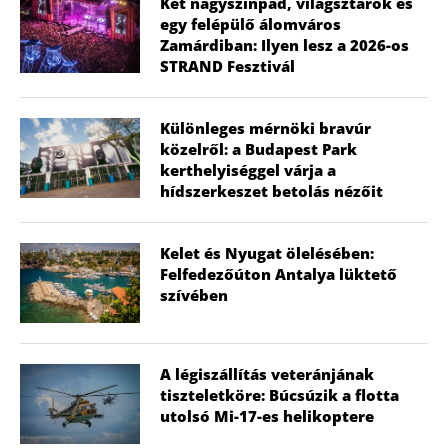
Két nagyszínpad, világsztárok és
egy felépülő álomváros
Zamárdiban: Ilyen lesz a 2026-os
STRAND Fesztivál
Különleges mérnöki bravúr
közelről: a Budapest Park
kerthelyiséggel várja a
hídszerkeszet betolás nézőit
Kelet és Nyugat ölelésében:
Felfedezőúton Antalya lüktető
szívében
A légiszállítás veteránjának
tiszteletköre: Búcsúzik a flotta
utolsó Mi-17-es helikoptere