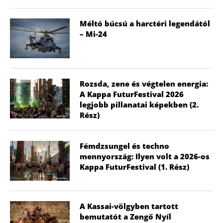
Méltó búcsú a harctéri legendától
– Mi-24
Rozsda, zene és végtelen energia:
A Kappa FuturFestival 2026
legjobb pillanatai képekben (2.
Rész)
Fémdzsungel és techno
mennyország: Ilyen volt a 2026-os
Kappa FuturFestival (1. Rész)
A Kassai-völgyben tartott
bemutatót a Zengő Nyíl