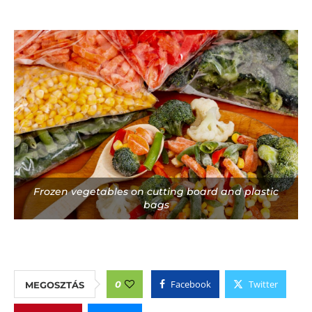
Frozen vegetables on cutting board and plastic
bags
Facebook
Twitter
0
MEGOSZTÁS