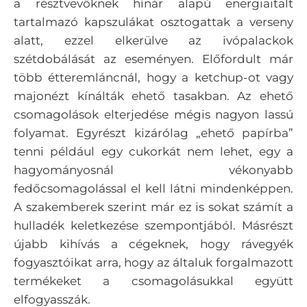
a résztvevőknek hínár alapú energiaitalt
tartalmazó kapszulákat osztogattak a verseny
alatt, ezzel elkerülve az ivópalackok
szétdobálását az eseményen. Előfordult már
több étteremláncnál, hogy a ketchup-ot vagy
majonézt kínálták ehető tasakban. Az ehető
csomagolások elterjedése mégis nagyon lassú
folyamat. Egyrészt kizárólag „ehető papírba”
tenni például egy cukorkát nem lehet, egy a
hagyományosnál vékonyabb
fedőcsomagolással el kell látni mindenképpen.
A szakemberek szerint már ez is sokat számít a
hulladék keletkezése szempontjából. Másrészt
újabb kihívás a cégeknek, hogy rávegyék
fogyasztóikat arra, hogy az általuk forgalmazott
termékeket a csomagolásukkal együtt
elfogyasszák.