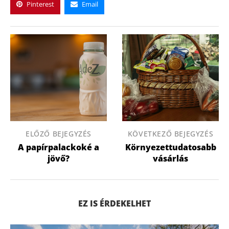
Pinterest
Email
ELŐZŐ BEJEGYZÉS
KÖVETKEZŐ BEJEGYZÉS
A papírpalackoké a
Környezettudatosabb
jövő?
vásárlás
EZ IS ÉRDEKELHET