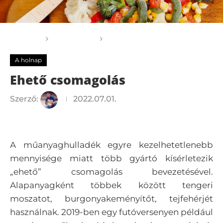
Főoldal
A holnap
Ehető csomagolás
A holnap
Ehető csomagolás
Szerző:
2022.07.01.
A műanyaghulladék egyre kezelhetetlenebb
mennyisége miatt több gyártó kísérletezik
„ehető” csomagolás bevezetésével.
Alapanyagként többek között tengeri
moszatot, burgonyakeményítőt, tejfehérjét
használnak. 2019-ben egy futóversenyen például