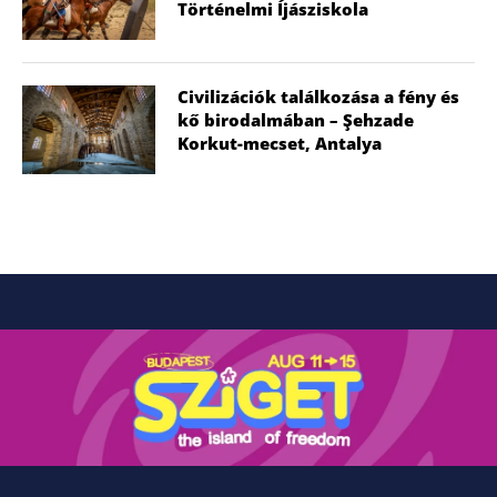
Történelmi Íjásziskola
Civilizációk találkozása a fény és
kő birodalmában – Şehzade
Korkut-mecset, Antalya