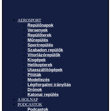
AEROSPORT
Repülőnapok
Versenyek
Repülőterek
Műrepülés
Sportrepülés
Szabadon repülők
Vitorlázórepülők
Kisgépek
Helikopterek
Utasszállítógépek
Pilóták
Modellezés
Légiforgalmi irányítás
Drónok
Katonai repülés
A HOLNAP
PODCASTOK
Podcastok