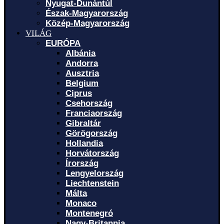
Nyugat-Dunántúl
Észak-Magyarország
Közép-Magyarország
VILÁG
EURÓPA
Albánia
Andorra
Ausztria
Belgium
Ciprus
Csehország
Franciaország
Gibraltár
Görögország
Hollandia
Horvátország
Írország
Lengyelország
Liechtenstein
Málta
Monaco
Montenegró
Nagy-Britannia