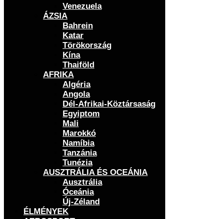
Venezuela
ÁZSIA
Bahrein
Katar
Törökország
Kína
Thaiföld
AFRIKA
Algéria
Angola
Dél-Afrikai-Köztársaság
Egyiptom
Mali
Marokkó
Namíbia
Tanzánia
Tunézia
AUSZTRÁLIA ÉS OCEÁNIA
Ausztrália
Óceánia
Új-Zéland
ÉLMÉNYEK