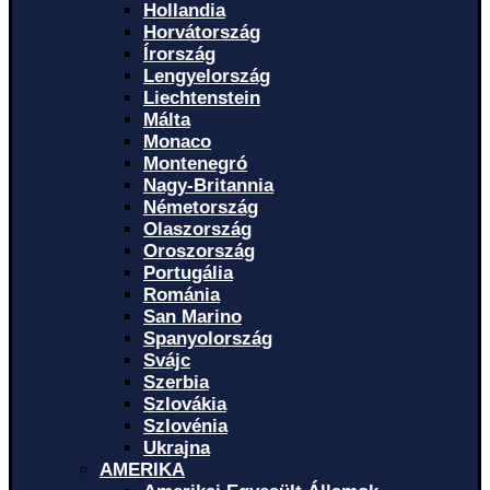
Hollandia
Horvátország
Írország
Lengyelország
Liechtenstein
Málta
Monaco
Montenegró
Nagy-Britannia
Németország
Olaszország
Oroszország
Portugália
Románia
San Marino
Spanyolország
Svájc
Szerbia
Szlovákia
Szlovénia
Ukrajna
AMERIKA