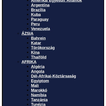
Amerikai Egyesült Államok
Argentína
Brazília
Kuba
Paraguay
Peru
Venezuela
ÁZSIA
Bahrein
Katar
Törökország
Kína
Thaiföld
AFRIKA
Algéria
Angola
Dél-Afrikai-Köztársaság
Egyiptom
Mali
Marokkó
Namíbia
Tanzánia
Tunézia