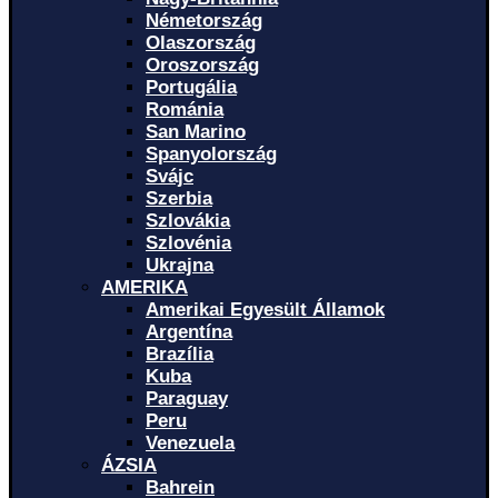
Németország
Olaszország
Oroszország
Portugália
Románia
San Marino
Spanyolország
Svájc
Szerbia
Szlovákia
Szlovénia
Ukrajna
AMERIKA
Amerikai Egyesült Államok
Argentína
Brazília
Kuba
Paraguay
Peru
Venezuela
ÁZSIA
Bahrein