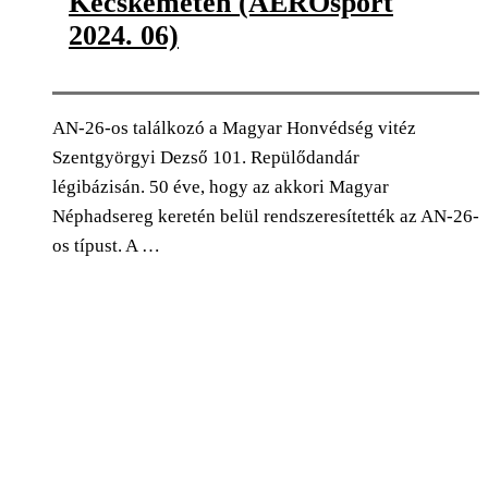
Kecskeméten (AEROsport
2024. 06)
AN-26-os találkozó a Magyar Honvédség vitéz
Szentgyörgyi Dezső 101. Repülődandár
légibázisán. 50 éve, hogy az akkori Magyar
Néphadsereg keretén belül rendszeresítették az AN-26-
os típust. A …
0
Facebook
Twitter
Pinterest
Email