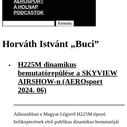
AEROSPORT
A HOLNAP
PODCASTOK
Keresés
Főoldal
Címkék
Posts tagged with "Horváth Istvánt „Buci”"
Horváth Istvánt „Buci”
H225M dinamikus
bemutatórepülése a SKYVIEW
AIRSHOW-n (AEROsport
2024. 06)
Adásunkban a Magyar Légierő H225M típusú
helikopterének első publikus dinamikus bemutatóját