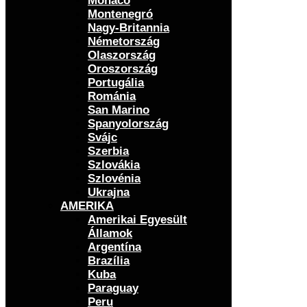
Monaco
Montenegró
Nagy-Britannia
Németország
Olaszország
Oroszország
Portugália
Románia
San Marino
Spanyolország
Svájc
Szerbia
Szlovákia
Szlovénia
Ukrajna
AMERIKA
Amerikai Egyesült
Államok
Argentína
Brazília
Kuba
Paraguay
Peru