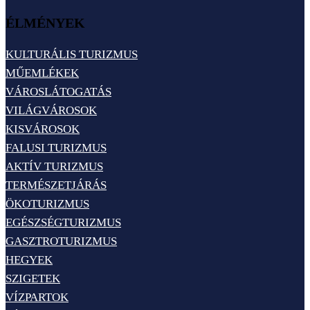
ÉLMÉNYEK
KULTURÁLIS TURIZMUS
MŰEMLÉKEK
VÁROSLÁTOGATÁS
VILÁGVÁROSOK
KISVÁROSOK
FALUSI TURIZMUS
AKTÍV TURIZMUS
TERMÉSZETJÁRÁS
ÖKOTURIZMUS
EGÉSZSÉGTURIZMUS
GASZTROTURIZMUS
HEGYEK
SZIGETEK
VÍZPARTOK