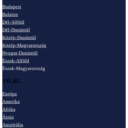
Budapest
Balaton
Dél-Alföld
Dél-Dunántúl
Közép-Dunántúl
Közép-Magyarország
Nyugat-Dunántúl
Észak-Alföld
Észak-Magyarország
VILÁG
Európa
Amerika
Afrika
Ázsia
Ausztrália