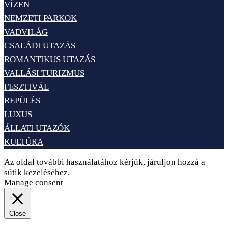
VÍZEN
NEMZETI PARKOK
VADVILÁG
CSALÁDI UTAZÁS
ROMANTIKUS UTAZÁS
VALLÁSI TURIZMUS
FESZTIVÁL
REPÜLÉS
LUXUS
ÁLLATI UTAZÓK
KULTÚRA
Az oldal további használatához kérjük, járuljon hozzá a
sütik kezeléséhez.
Elfogadom
Adatvédelem
Manage consent
Close