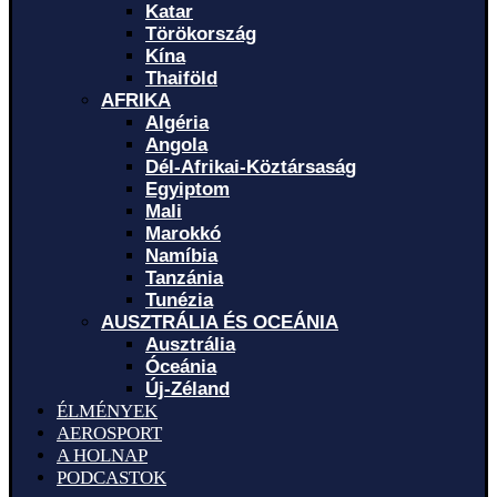
Katar
Törökország
Kína
Thaiföld
AFRIKA
Algéria
Angola
Dél-Afrikai-Köztársaság
Egyiptom
Mali
Marokkó
Namíbia
Tanzánia
Tunézia
AUSZTRÁLIA ÉS OCEÁNIA
Ausztrália
Óceánia
Új-Zéland
ÉLMÉNYEK
AEROSPORT
A HOLNAP
PODCASTOK