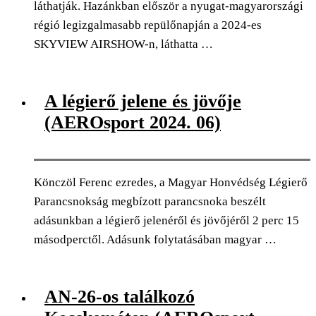
láthatják. Hazánkban először a nyugat-magyarországi
régió legizgalmasabb repülőnapján a 2024-es
SKYVIEW AIRSHOW-n, láthatta …
0
Facebook
Twitter
Pinterest
Email
A légierő jelene és jövője
(AEROsport 2024. 06)
Könczöl Ferenc ezredes, a Magyar Honvédség Légierő
Parancsnokság megbízott parancsnoka beszélt
adásunkban a légierő jelenéről és jövőjéről 2 perc 15
másodperctől. Adásunk folytatásában magyar …
0
Facebook
Twitter
Pinterest
Email
AN-26-os találkozó