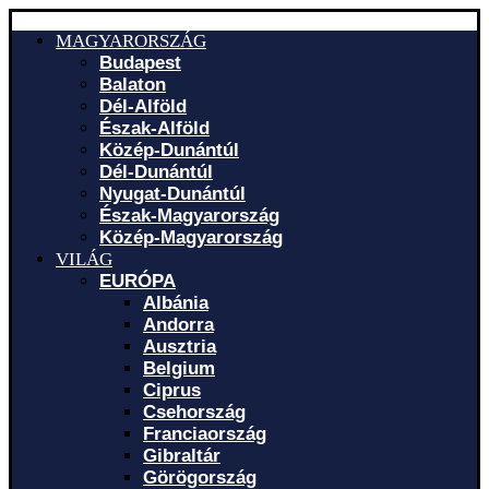
MAGYARORSZÁG
Budapest
Balaton
Dél-Alföld
Észak-Alföld
Közép-Dunántúl
Dél-Dunántúl
Nyugat-Dunántúl
Észak-Magyarország
Közép-Magyarország
VILÁG
EURÓPA
Albánia
Andorra
Ausztria
Belgium
Ciprus
Csehország
Franciaország
Gibraltár
Görögország