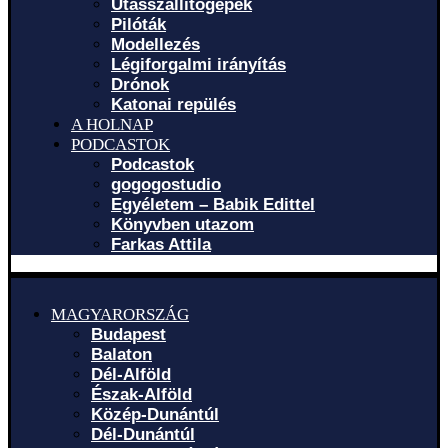
Utasszállítógépek
Pilóták
Modellezés
Légiforgalmi irányítás
Drónok
Katonai repülés
A HOLNAP
PODCASTOK
Podcastok
gogogostudio
Egyéletem – Babik Edittel
Könyvben utazom
Farkas Attila
MAGYARORSZÁG
Budapest
Balaton
Dél-Alföld
Észak-Alföld
Közép-Dunántúl
Dél-Dunántúl