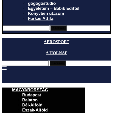
gogogostudio
Egyéletem – Babik Edittel
Könyvben utazom
Farkas Attila
Keresés
AEROSPORT
A HOLNAP
Keresés
MAGYARORSZÁG
Budapest
Balaton
Dél-Alföld
Észak-Alföld