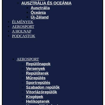
AUSZTRÁLIA ÉS OCEÁNIA
Ausztrália
Óceánia
Új-Zéland
ÉLMÉNYEK
AEROSPORT
A HOLNAP
PODCASTOK
AEROSPORT
Repülőnapok
Versenyek
Repülőterek
Műrepülés
Sportrepülés
Szabadon repülők
Vitorlázórepülők
Kisgépek
Helikopterek