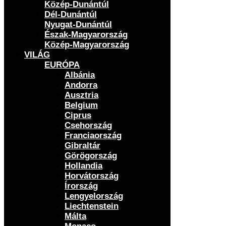
Közép-Dunántúl
Dél-Dunántúl
Nyugat-Dunántúl
Észak-Magyarország
Közép-Magyarország
VILÁG
EURÓPA
Albánia
Andorra
Ausztria
Belgium
Ciprus
Csehország
Franciaország
Gibraltár
Görögország
Hollandia
Horvátország
Írország
Lengyelország
Liechtenstein
Málta