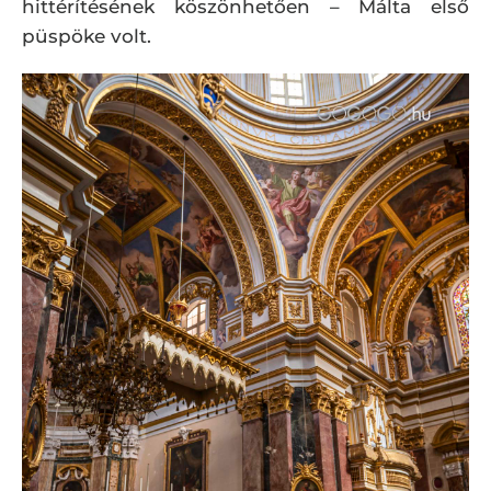
hittérítésének köszönhetően – Málta első
püspöke volt.