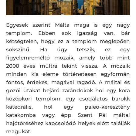
Egyesek szerint Málta maga is egy nagy
templom. Ebben sok igazság van, bár
kétségtelen, hogy ez a templom meglepően
sokszínű. Ha úgy tetszik, ez egy
figyelemreméltó mozaik, amely több mint
2000 éves múltra tekint vissza. A mozaik
minden kis eleme történetesen egyformán
fontos, érdekes, magával ragadó. A máltai és
gozói utakat bejáró zarándokok hol egy kora
középkori templom, egy csodálatos barokk
katedrális, hol egy paleo-keresztény
katakomba vagy épp Szent Pál máltai
hajótöréséhez kapcsolódó helyek előtt találják
magukat.