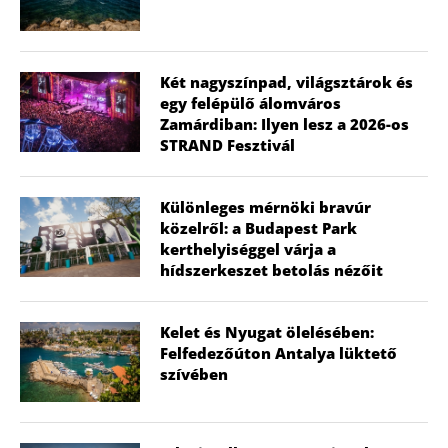
Két nagyszínpad, világsztárok és
egy felépülő álomváros
Zamárdiban: Ilyen lesz a 2026-os
STRAND Fesztivál
Különleges mérnöki bravúr
közelről: a Budapest Park
kerthelyiséggel várja a
hídszerkeszet betolás nézőit
Kelet és Nyugat ölelésében:
Felfedezőúton Antalya lüktető
szívében