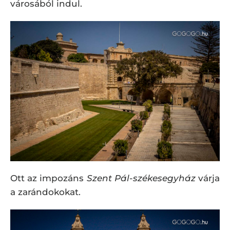
városából indul.
Ott az impozáns
Szent Pál-székesegyház
várja
a zarándokokat.