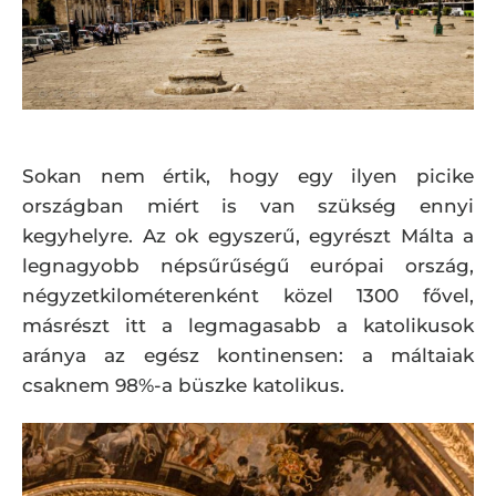
Sokan nem értik, hogy egy ilyen picike
országban miért is van szükség ennyi
kegyhelyre. Az ok egyszerű, egyrészt Málta a
legnagyobb népsűrűségű európai ország,
négyzetkilométerenként közel 1300 fővel,
másrészt itt a legmagasabb a katolikusok
aránya az egész kontinensen: a máltaiak
csaknem 98%-a büszke katolikus.