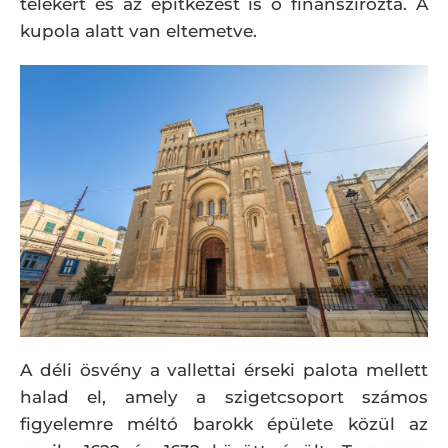
telekért és az építkezést is ő finanszírozta. A
kupola alatt van eltemetve.
A déli ösvény a vallettai érseki palota mellett
halad el, amely a szigetcsoport számos
figyelemre méltó barokk épülete közül az