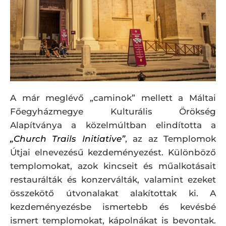
A már meglévő „caminok” mellett a Máltai
Főegyházmegye Kulturális Örökség
Alapítványa a közelmúltban elindította a
„Church Trails Initiative”
, az az Templomok
Útjai elnevezésű kezdeményezést. Különböző
templomokat, azok kincseit és műalkotásait
restaurálták és konzerválták, valamint ezeket
összekötő útvonalakat alakítottak ki. A
kezdeményezésbe ismertebb és kevésbé
ismert templomokat, kápolnákat is bevontak.