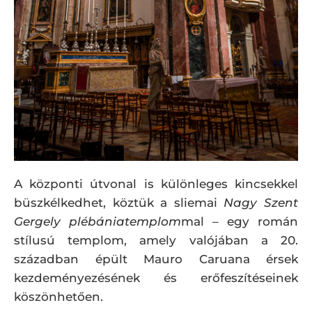
A központi útvonal is különleges kincsekkel
büszkélkedhet, köztük a sliemai
Nagy Szent
Gergely plébániatemplom
mal – egy román
stílusú templom, amely valójában a 20.
században épült Mauro Caruana érsek
kezdeményezésének és erőfeszítéseinek
köszönhetően.