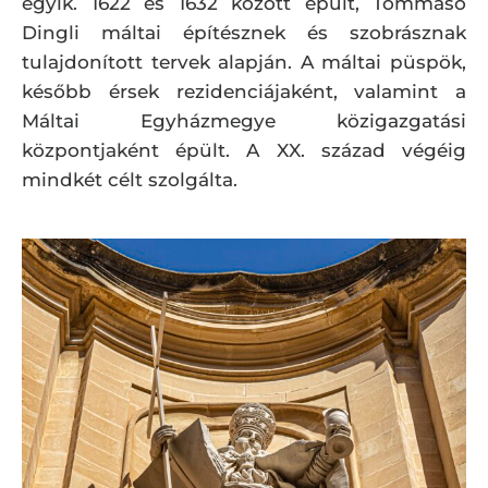
egyik. 1622 és 1632 között épült, Tommaso
Dingli máltai építésznek és szobrásznak
tulajdonított tervek alapján. A máltai püspök,
később érsek rezidenciájaként, valamint a
Máltai Egyházmegye közigazgatási
központjaként épült. A XX. század végéig
mindkét célt szolgálta.