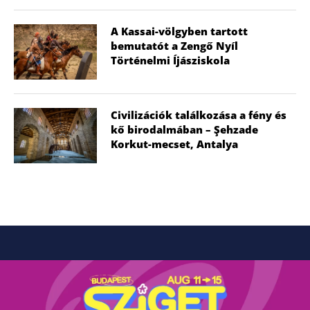
A Kassai-völgyben tartott
bemutatót a Zengő Nyíl
Történelmi Íjásziskola
Civilizációk találkozása a fény és
kő birodalmában – Şehzade
Korkut-mecset, Antalya