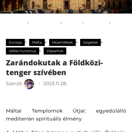
Főoldal
GOGOGO
Világ
Európa
Zarándokutak a Földközi-tenger szívében
Európa
Málta
Műemlékek
Szigetek
Vallási turizmus
Vízpartok
Zarándokutak a Földközi-
tenger szívében
Szerző:
2023.11.28.
Máltai Templomok Útjai: egyedülálló
mediterrán spirituális élmény