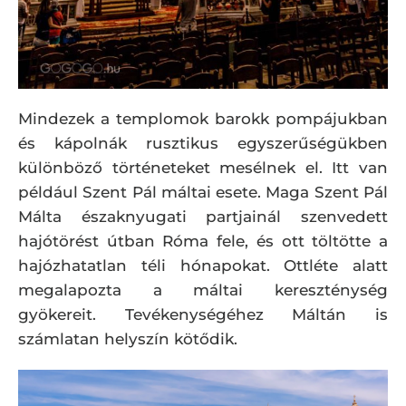
Mindezek a templomok barokk pompájukban
és kápolnák rusztikus egyszerűségükben
különböző történeteket mesélnek el. Itt van
például Szent Pál máltai esete. Maga Szent Pál
Málta északnyugati partjainál szenvedett
hajótörést útban Róma fele, és ott töltötte a
hajózhatatlan téli hónapokat. Ottléte alatt
megalapozta a máltai kereszténység
gyökereit. Tevékenységéhez Máltán is
számlatan helyszín kötődik.