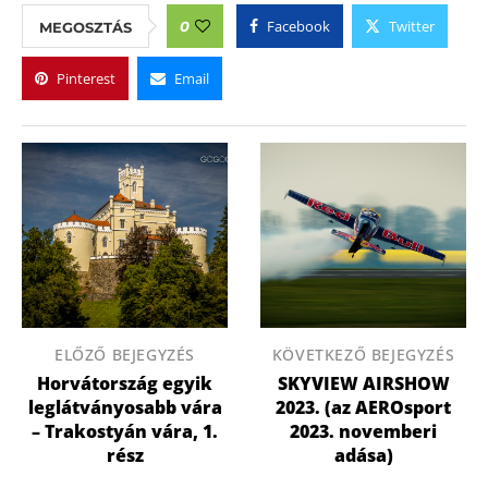
Facebook
Twitter
0
MEGOSZTÁS
Pinterest
Email
ELŐZŐ BEJEGYZÉS
KÖVETKEZŐ BEJEGYZÉS
Horvátország egyik
SKYVIEW AIRSHOW
leglátványosabb vára
2023. (az AEROsport
– Trakostyán vára, 1.
2023. novemberi
rész
adása)