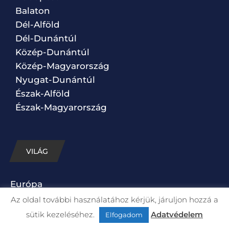
Balaton
Dél-Alföld
Dél-Dunántúl
Közép-Dunántúl
Közép-Magyarország
Nyugat-Dunántúl
Észak-Alföld
Észak-Magyarország
VILÁG
Európa
Amerika
Az oldal további használatához kérjük, járuljon hozzá a
Afrika
sütik kezeléséhez.
Adatvédelem
Elfogadom
Ázsia