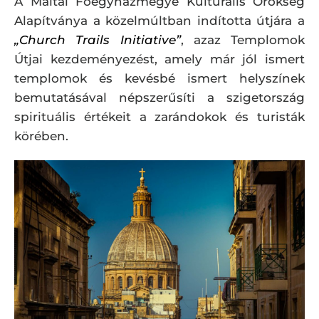
A Máltai Főegyházmegye Kulturális Örökség
Alapítványa a közelmúltban indította útjára a
„Church Trails Initiative”
, azaz Templomok
Útjai kezdeményezést, amely már jól ismert
templomok és kevésbé ismert helyszínek
bemutatásával népszerűsíti a szigetország
spirituális értékeit a zarándokok és turisták
körében.