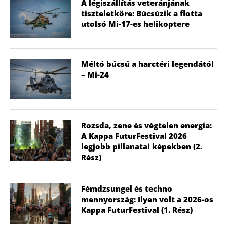
A légiszállítás veteránjának
tiszteletköre: Búcsúzik a flotta
utolsó Mi-17-es helikoptere
Méltó búcsú a harctéri legendától
– Mi-24
Rozsda, zene és végtelen energia:
A Kappa FuturFestival 2026
legjobb pillanatai képekben (2.
Rész)
Fémdzsungel és techno
mennyország: Ilyen volt a 2026-os
Kappa FuturFestival (1. Rész)