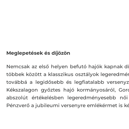
Meglepetések és díjözön
Nemcsak az első helyen befutó hajók kapnak dí
többek között a klasszikus osztályok legeredmé
továbbá a legidősebb és legfiatalabb versenyz
Kékszalagon győztes hajó kormányosáról, Gord
abszolút értékelésben legeredményesebb nő
Pénzverő a jubileumi versenyre emlékérmet is kés