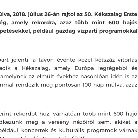
va, 2018. július 26-án rajtol az 50. Kékszalag Erste
ség, amely rekordra, azaz több mint 600 hajós
petésekkel, például gazdag vízparti programokkal
art jelenti, a tavon évente közel kétszáz vitorlás
edik a Kékszalag, amely Európa legrégebbi és
– amelynek az elmúlt évekhez hasonlóan idén is az
lommal rendezik meg pontosan 100 nap múlva, azaz
erint rekordot hoz, várhatóan több mint 600 hajó
edkezünk meg a verseny nézőiről sem, akiket a
éldául koncertek és kulturális programok várnak