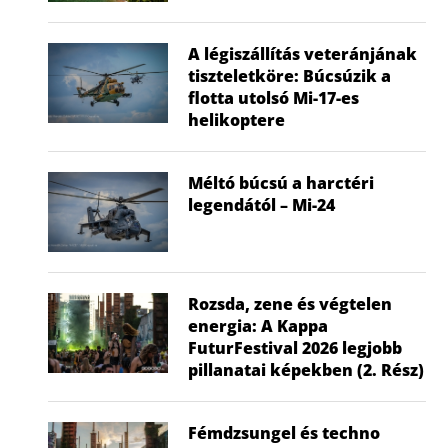
A légiszállítás veteránjának
tiszteletköre: Búcsúzik a
flotta utolsó Mi-17-es
helikoptere
Méltó búcsú a harctéri
legendától – Mi-24
Rozsda, zene és végtelen
energia: A Kappa
FuturFestival 2026 legjobb
pillanatai képekben (2. Rész)
Fémdzsungel és techno