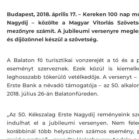
Budapest, 2018. április 17. – Kereken 100 nap múl
Nagydíj – közölte a Magyar Vitorlás Szövet
mezőnyre számít. A jubileumi versenyre megle
és díjözönnel készül a szövetség.
A Balaton fő turisztikai vonzerejét a tó és a p
eseményt szerveznek. Ezek közül is kiemelk
leghosszabb tókerülő vetélkedője. A versenyt 
Erste Bank a névadó támogatója – az 50. alka
2018. július 26-án Balatonfüreden.
„Az 50. Kékszalag Erste Nagydíj reményeink sz
indulhat el a jubileumi versenyen. Nem fel
korábbinál több helyszínen számos esemény, p