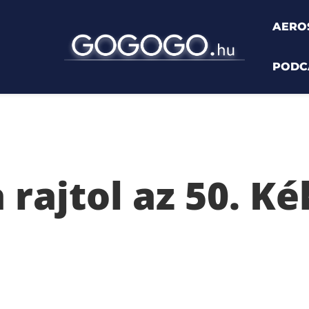
AERO
PODC
ol az 50. Kékszalag Erste Nagydíj
rajtol az 50. Ké