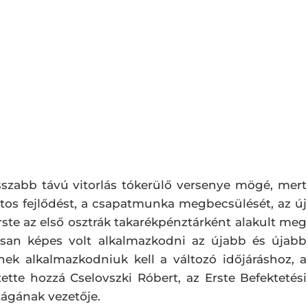
osszabb távú vitorlás tókerülő versenye mögé, mert
matos fejlődést, a csapatmunka megbecsülését, az új
Erste az első osztrák takarékpénztárként alakult meg
tosan képes volt alkalmazkodni az újabb és újabb
ek alkalmazkodniuk kell a változó időjáráshoz, a
ette hozzá Cselovszki Róbert, az Erste Befektetési
tágának vezetője.