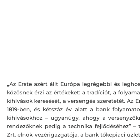
„Az Erste azért állt Európa legrégebbi és legh
közösnek érzi az értékeket: a tradíciót, a folya
kihívások keresését, a versengés szeretetét. Az 
1819-ben, és kétszáz év alatt a bank folyama
kihívásokhoz – ugyanúgy, ahogy a versenyzőkn
rendezőknek pedig a technika fejlődéséhez” – t
Zrt. elnök-vezérigazgatója, a bank tőkepiaci üzle