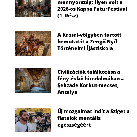
mennyország: Ilyen volt a
2026-os Kappa FuturFestival
(1. Rész)
A Kassai-völgyben tartott
bemutatót a Zengő Nyíl
Történelmi Íjásziskola
Civilizációk találkozása a
fény és kő birodalmában –
Şehzade Korkut-mecset,
Antalya
Új mozgalmat indít a Sziget a
fiatalok mentális
egészségéért