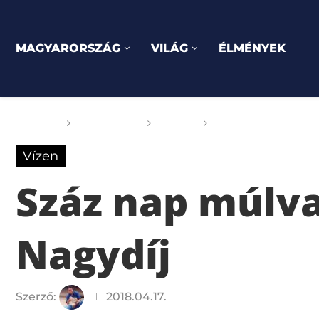
MAGYARORSZÁG
VILÁG
ÉLMÉNYEK
Főoldal
GOGOGO
Vízen
Száz nap múlva rajt
Vízen
Száz nap múlva 
Nagydíj
Szerző:
2018.04.17.