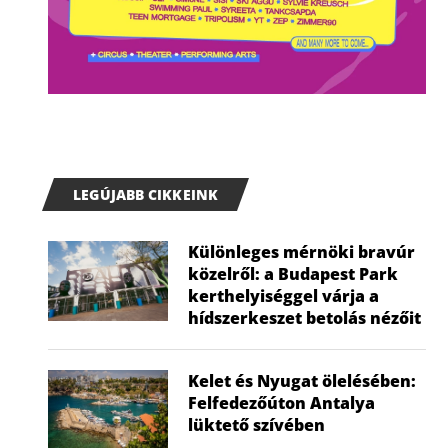
LEGÚJABB CIKKEINK
Különleges mérnöki bravúr
közelről: a Budapest Park
kerthelyiséggel várja a
hídszerkeszet betolás nézőit
Kelet és Nyugat ölelésében:
Felfedezőúton Antalya
lüktető szívében