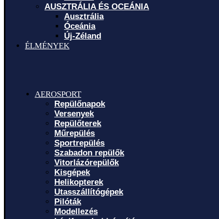
AUSZTRÁLIA ÉS OCEÁNIA
Ausztrália
Óceánia
Új-Zéland
ÉLMÉNYEK
AEROSPORT
Repülőnapok
Versenyek
Repülőterek
Műrepülés
Sportrepülés
Szabadon repülők
Vitorlázórepülők
Kisgépek
Helikopterek
Utasszállítógépek
Pilóták
Modellezés