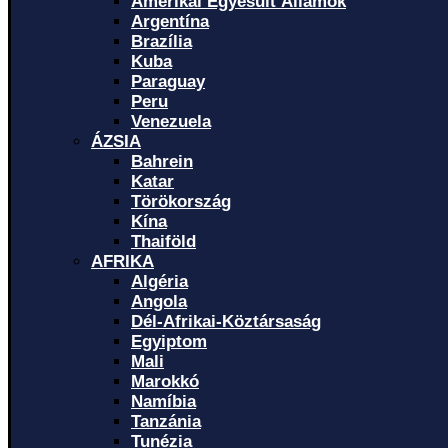
Amerikai Egyesült Államok
Argentína
Brazília
Kuba
Paraguay
Peru
Venezuela
ÁZSIA
Bahrein
Katar
Törökország
Kína
Thaiföld
AFRIKA
Algéria
Angola
Dél-Afrikai-Köztársaság
Egyiptom
Mali
Marokkó
Namíbia
Tanzánia
Tunézia