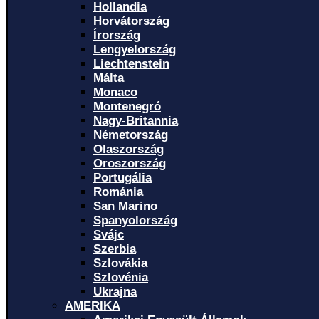
Hollandia
Horvátország
Írország
Lengyelország
Liechtenstein
Málta
Monaco
Montenegró
Nagy-Britannia
Németország
Olaszország
Oroszország
Portugália
Románia
San Marino
Spanyolország
Svájc
Szerbia
Szlovákia
Szlovénia
Ukrajna
AMERIKA