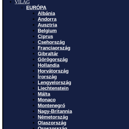
VILÁG
EURÓPA
Albánia
Andorra
Ausztria
Belgium
Ciprus
Csehország
Franciaország
Gibraltár
Görögország
Hollandia
Horvátország
Írország
Lengyelország
Liechtenstein
Málta
Monaco
Montenegró
Nagy-Britannia
Németország
Olaszország
Oroszország