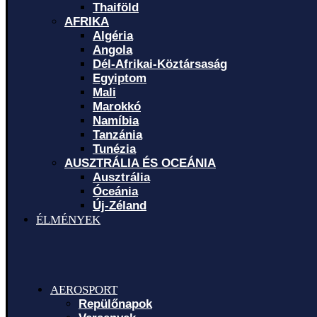
Thaiföld
AFRIKA
Algéria
Angola
Dél-Afrikai-Köztársaság
Egyiptom
Mali
Marokkó
Namíbia
Tanzánia
Tunézia
AUSZTRÁLIA ÉS OCEÁNIA
Ausztrália
Óceánia
Új-Zéland
ÉLMÉNYEK
AEROSPORT
Repülőnapok