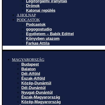
Légiforgalmi irányítás
Drónok
Katonai repülés
A HOLNAP
PODCASTOK
Podcastok
gogogostudio
Egyéletem – Babik Edittel
Könyvben utazom
Farkas Attila
MAGYARORSZÁG
Budapest
Balaton
Dél-Alföld
Észak-Alföld
Közép-Dunántúl
Dél-Dunántúl
Nyugat-Dunántúl
Észak-Magyarország
Közép-Magyarország