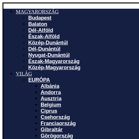
MAGYARORSZÁG
Budapest
Balaton
Dél-Alföld
Észak-Alföld
Közép-Dunántúl
Dél-Dunántúl
Nyugat-Dunántúl
Észak-Magyarország
Közép-Magyarország
VILÁG
EURÓPA
Albánia
Andorra
Ausztria
Belgium
Ciprus
Csehország
Franciaország
Gibraltár
Görögország