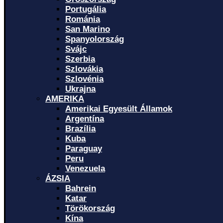
Portugália
Románia
San Marino
Spanyolország
Svájc
Szerbia
Szlovákia
Szlovénia
Ukrajna
AMERIKA
Amerikai Egyesült Államok
Argentína
Brazília
Kuba
Paraguay
Peru
Venezuela
ÁZSIA
Bahrein
Katar
Törökország
Kína