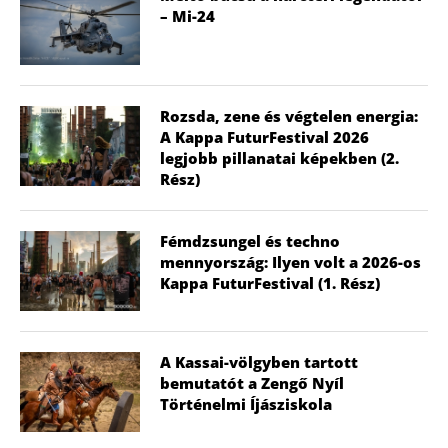
– Mi-24
Rozsda, zene és végtelen energia:
A Kappa FuturFestival 2026
legjobb pillanatai képekben (2.
Rész)
Fémdzsungel és techno
mennyország: Ilyen volt a 2026-os
Kappa FuturFestival (1. Rész)
A Kassai-völgyben tartott
bemutatót a Zengő Nyíl
Történelmi Íjásziskola