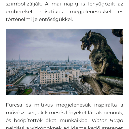
szimbolizálják. A mai napig is lenyűgözik az
embereket misztikus megjelenésükkel és
történelmi jelentőségükkel.
Furcsa és mitikus megjelenésük inspirálta a
művészeket, akik mesés lényeket láttak bennük,
és beépítették őket munkáikba.
Victor Hugo
például a vízköpőknek ad kiemelkedő szerepet