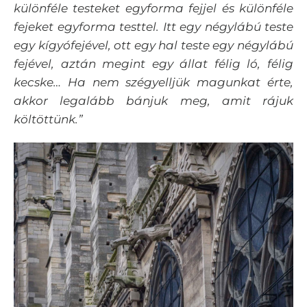
különféle testeket egyforma fejjel és különféle
fejeket egyforma testtel. Itt egy négylábú teste
egy kígyófejével, ott egy hal teste egy négylábú
fejével, aztán megint egy állat félig ló, félig
kecske… Ha nem szégyelljük magunkat érte,
akkor legalább bánjuk meg, amit rájuk
költöttünk.”