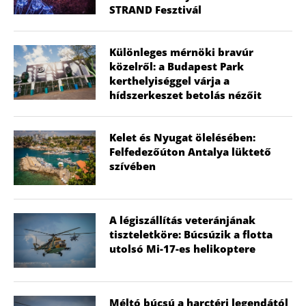
STRAND Fesztivál
Különleges mérnöki bravúr
közelről: a Budapest Park
kerthelyiséggel várja a
hídszerkeszet betolás nézőit
Kelet és Nyugat ölelésében:
Felfedezőúton Antalya lüktető
szívében
A légiszállítás veteránjának
tiszteletköre: Búcsúzik a flotta
utolsó Mi-17-es helikoptere
Méltó búcsú a harctéri legendától