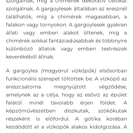
szolgálnak, míg a chimérek dekoratív célokat
szolgálnak.
A gargoylesek általában az eresznél
találhatók, míg a chimérek magasabban, a
falakon vagy tornyokon.
A gargoylesek gyakran
állati vagy emberi alakot öltenek, míg a
chimérek sokkal fantáziadúsabbak és többnyire
különböző állatok vagy emberi testrészek
keverékéből állnak.
A gargoyles
(magyarul vízköpők)
elsősorban
funkcionális szerepet töltöttek be. A vízköpő az
ereszcsatorna megnyújtott végződése,
amelynek az a célja, hogy az esővíz az épület
falától minél távolabb érjen földet. A
képzőművészetben díszkutak, szökőkutak
részeként is előfordul. A gótika korában
kezdődött el a vízköpők alakos kidolgozása. A