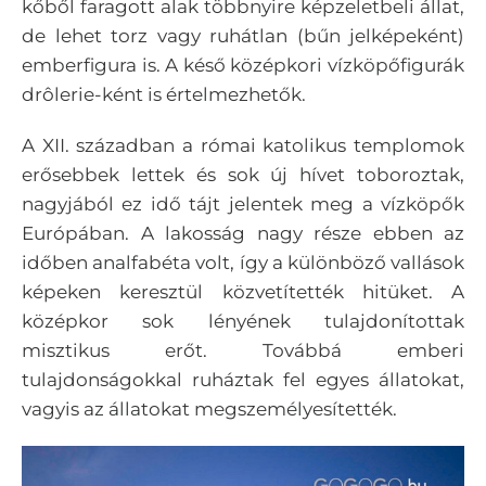
kőből faragott alak többnyire képzeletbeli állat,
de lehet torz vagy ruhátlan (bűn jelképeként)
emberfigura is. A késő középkori vízköpőfigurák
drôlerie-ként is értelmezhetők.
A XII. században a római katolikus templomok
erősebbek lettek és sok új hívet toboroztak,
nagyjából ez idő tájt jelentek meg a vízköpők
Európában. A lakosság nagy része ebben az
időben analfabéta volt, így a különböző vallások
képeken keresztül közvetítették hitüket. A
középkor sok lényének tulajdonítottak
misztikus erőt. Továbbá emberi
tulajdonságokkal ruháztak fel egyes állatokat,
vagyis az állatokat megszemélyesítették.