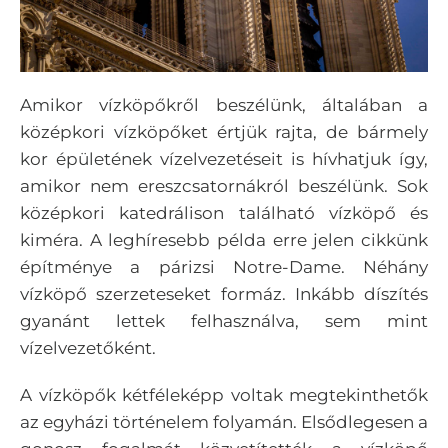
Amikor vízköpőkről beszélünk, általában a
középkori vízköpőket értjük rajta, de bármely
kor épületének vízelvezetéseit is hívhatjuk így,
amikor nem ereszcsatornákról beszélünk. Sok
középkori katedrálison található vízköpő és
kiméra. A leghíresebb példa erre jelen cikkünk
építménye a párizsi Notre-Dame. Néhány
vízköpő szerzeteseket formáz. Inkább díszítés
gyanánt lettek felhasználva, sem mint
vízelvezetőként.
A vízköpők kétféleképp voltak megtekinthetők
az egyházi történelem folyamán. Elsődlegesen a