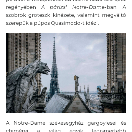
regényében
A párizsi Notre-Dame
-ban. A
szobrok groteszk kinézete, valamint megváltó
szerepük a púpos Quasimodo-t idézi.
A Notre-Dame székesegyház gargoylesei és
chimérei a világ egyik legismertebb