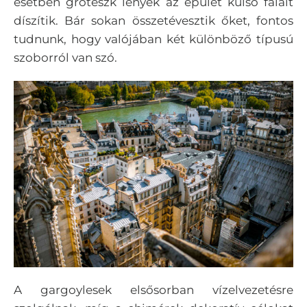
esetben groteszk lények az épület külső falait
díszítik. Bár sokan összetévesztik őket, fontos
tudnunk, hogy valójában két különböző típusú
szoborról van szó.
A gargoylesek elsősorban vízelvezetésre