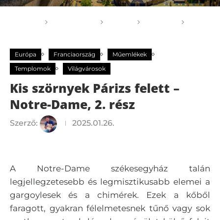
Főoldal
GOGOGO
Világ
Európa
Kis
szörnyek Párizs felett – Notre-Dame, 2. rész
Európa
Franciaország
Műemlékek
Templomok
Világvárosok
Kis szörnyek Párizs felett –
Notre-Dame, 2. rész
Szerző:
2025.01.26.
A Notre-Dame székesegyház talán
legjellegzetesebb és legmisztikusabb elemei a
gargoylesek és a chimérek. Ezek a kőből
faragott, gyakran félelmetesnek tűnő vagy sok