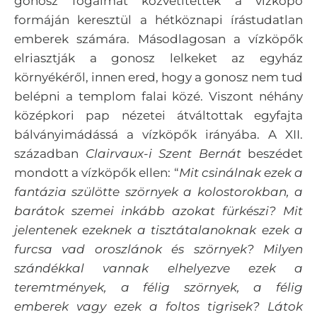
gonosz fogalmát közvetítették a vízköpő
formáján keresztül a hétköznapi írástudatlan
emberek számára. Másodlagosan a vízköpők
elriasztják a gonosz lelkeket az egyház
környékéről, innen ered, hogy a gonosz nem tud
belépni a templom falai közé. Viszont néhány
középkori pap nézetei átváltottak egyfajta
bálványimádássá a vízköpők irányába. A XII.
században
Clairvaux-i Szent Bernát
beszédet
mondott a vízköpők ellen: “
Mit csinálnak ezek a
fantázia szülötte szörnyek a kolostorokban, a
barátok szemei inkább azokat fürkészi? Mit
jelentenek ezeknek a tisztátalanoknak ezek a
furcsa vad oroszlánok és szörnyek? Milyen
szándékkal vannak elhelyezve ezek a
teremtmények, a félig szörnyek, a félig
emberek vagy ezek a foltos tigrisek? Látok