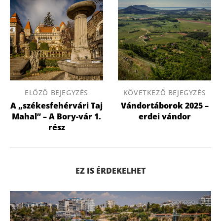
ELŐZŐ BEJEGYZÉS
KÖVETKEZŐ BEJEGYZÉS
A „székesfehérvári Taj
Vándortáborok 2025 –
Mahal” – A Bory-vár 1.
erdei vándor
rész
EZ IS ÉRDEKELHET