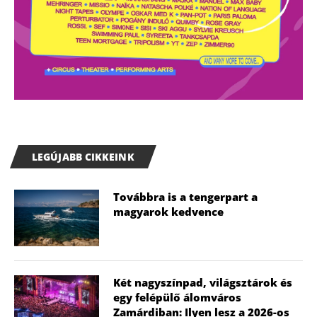
LEGÚJABB CIKKEINK
Továbbra is a tengerpart a
magyarok kedvence
Két nagyszínpad, világsztárok és
egy felépülő álomváros
Zamárdiban: Ilyen lesz a 2026-os