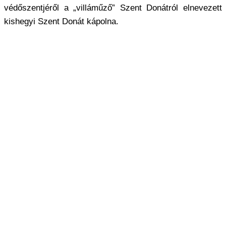
védőszentjéről a „villáműző” Szent Donátról elnevezett
kishegyi Szent Donát kápolna.