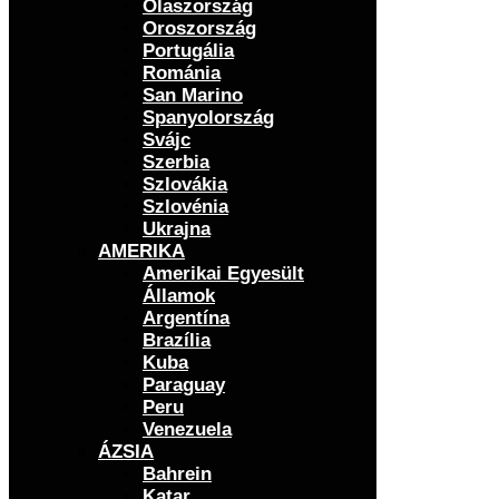
Olaszország
Oroszország
Portugália
Románia
San Marino
Spanyolország
Svájc
Szerbia
Szlovákia
Szlovénia
Ukrajna
AMERIKA
Amerikai Egyesült
Államok
Argentína
Brazília
Kuba
Paraguay
Peru
Venezuela
ÁZSIA
Bahrein
Katar