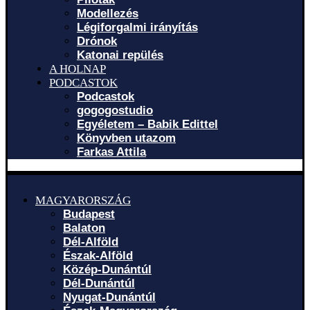
Modellezés
Légiforgalmi irányítás
Drónok
Katonai repülés
A HOLNAP
PODCASTOK
Podcastok
gogogostudio
Egyéletem – Babik Edittel
Könyvben utazom
Farkas Attila
MAGYARORSZÁG
Budapest
Balaton
Dél-Alföld
Észak-Alföld
Közép-Dunántúl
Dél-Dunántúl
Nyugat-Dunántúl