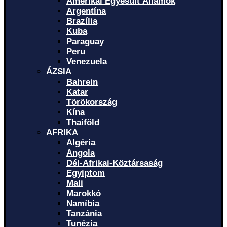
Amerikai Egyesült Államok
Argentína
Brazília
Kuba
Paraguay
Peru
Venezuela
ÁZSIA
Bahrein
Katar
Törökország
Kína
Thaiföld
AFRIKA
Algéria
Angola
Dél-Afrikai-Köztársaság
Egyiptom
Mali
Marokkó
Namíbia
Tanzánia
Tunézia