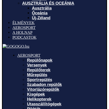
AUSZTRÁLIA ÉS OCEÁNIA
Ausztrália
Óceánia
Új-Zéland
ÉLMÉNYEK
AEROSPORT
A HOLNAP
PODCASTOK
AEROSPORT
Repülőnapok
Versenyek
Repülőterek
Műrepülés
Sportrepülés
Szabadon repülők
Vitorlázórepülők
Kisgépek
Helikopterek
Utasszállítógépek
Pilóták