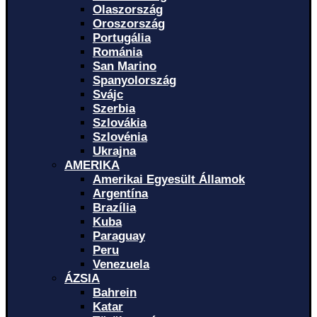
Olaszország
Oroszország
Portugália
Románia
San Marino
Spanyolország
Svájc
Szerbia
Szlovákia
Szlovénia
Ukrajna
AMERIKA
Amerikai Egyesült Államok
Argentína
Brazília
Kuba
Paraguay
Peru
Venezuela
ÁZSIA
Bahrein
Katar