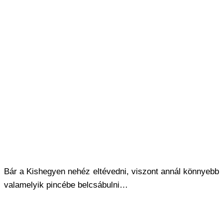
Bár a Kishegyen nehéz eltévedni, viszont annál könnyebb
valamelyik pincébe belcsábulni…