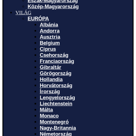
Észak-Magyarország
Közép-Magyarország
VILÁG
EURÓPA
Albánia
Andorra
Ausztria
Belgium
Ciprus
Csehország
Franciaország
Gibraltár
Görögország
Hollandia
Horvátország
Írország
Lengyelország
Liechtenstein
Málta
Monaco
Montenegró
Nagy-Britannia
Németország