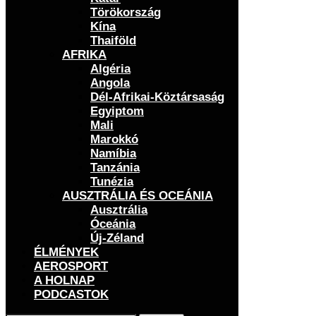
Törökország
Kína
Thaiföld
AFRIKA
Algéria
Angola
Dél-Afrikai-Köztársaság
Egyiptom
Mali
Marokkó
Namíbia
Tanzánia
Tunézia
AUSZTRÁLIA ÉS OCEÁNIA
Ausztrália
Óceánia
Új-Zéland
ÉLMÉNYEK
AEROSPORT
A HOLNAP
PODCASTOK