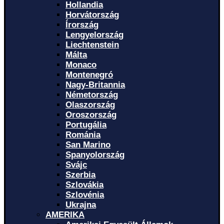
Hollandia
Horvátország
Írország
Lengyelország
Liechtenstein
Málta
Monaco
Montenegró
Nagy-Britannia
Németország
Olaszország
Oroszország
Portugália
Románia
San Marino
Spanyolország
Svájc
Szerbia
Szlovákia
Szlovénia
Ukrajna
AMERIKA