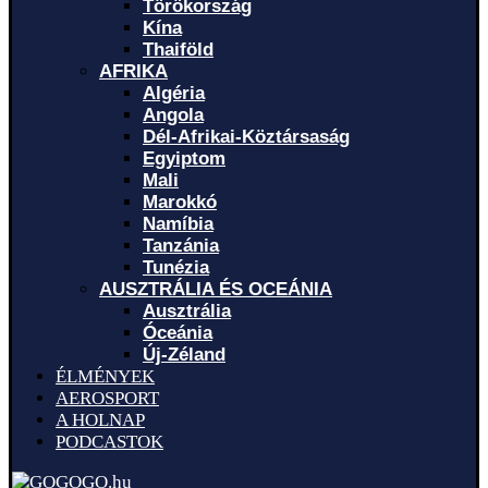
Törökország
Kína
Thaiföld
AFRIKA
Algéria
Angola
Dél-Afrikai-Köztársaság
Egyiptom
Mali
Marokkó
Namíbia
Tanzánia
Tunézia
AUSZTRÁLIA ÉS OCEÁNIA
Ausztrália
Óceánia
Új-Zéland
ÉLMÉNYEK
AEROSPORT
A HOLNAP
PODCASTOK