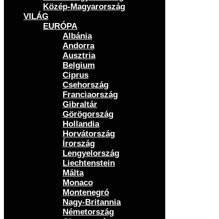
Közép-Magyarország
VILÁG
EURÓPA
Albánia
Andorra
Ausztria
Belgium
Ciprus
Csehország
Franciaország
Gibraltár
Görögország
Hollandia
Horvátország
Írország
Lengyelország
Liechtenstein
Málta
Monaco
Montenegró
Nagy-Britannia
Németország