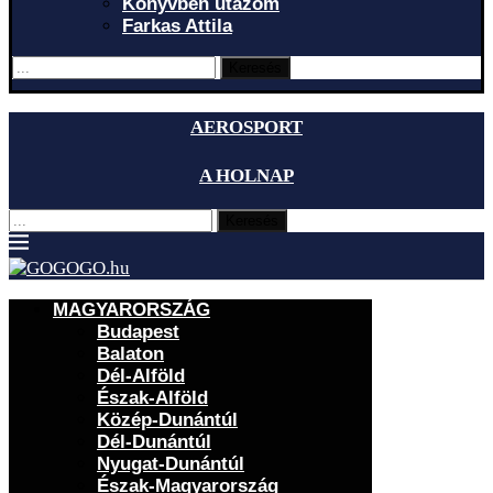
Könyvben utazom
Farkas Attila
Keresés
AEROSPORT
A HOLNAP
Keresés
MAGYARORSZÁG
Budapest
Balaton
Dél-Alföld
Észak-Alföld
Közép-Dunántúl
Dél-Dunántúl
Nyugat-Dunántúl
Észak-Magyarország