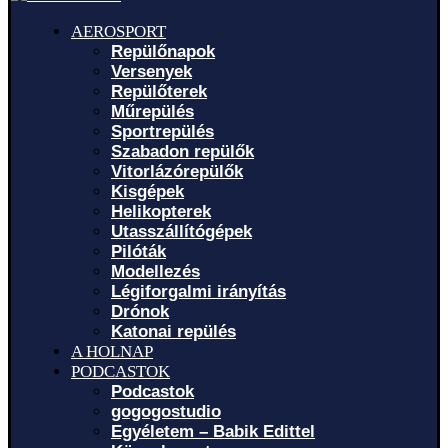
AEROSPORT
Repülőnapok
Versenyek
Repülőterek
Műrepülés
Sportrepülés
Szabadon repülők
Vitorlázórepülők
Kisgépek
Helikopterek
Utasszállítógépek
Pilóták
Modellezés
Légiforgalmi irányítás
Drónok
Katonai repülés
A HOLNAP
PODCASTOK
Podcastok
gogogostudio
Egyéletem – Babik Edittel