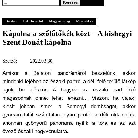
Keresés
Főoldal
GOGOGO
Magyarország
Balaton
Kápolna a szőlőtőkék közt – A
kishegyi Szent Donát kápolna
Balaton
Dél-Dunántúl
Magyarország
Műemlékek
Kápolna a szőlőtőkék közt – A kishegyi
Szent Donát kápolna
Szerző:
2022.03.30.
Amikor a Balatoni panorámáról beszélünk, akkor
mindenki fejében az északi partról a déli felé terülő látkép
ugrik be először. A hegyek az északi part fölé
magasodnak onnét lehet lenézni… Viszont ha valaki
kicsit jobban ismeri a Somogyi dombságot, akkor
gyorsan talál számtalan olyan pontot a déli oldalon is,
ahonnan gyönyörű panoráma nyílik a tóra és az azt
övező északi hegyvonulatra.