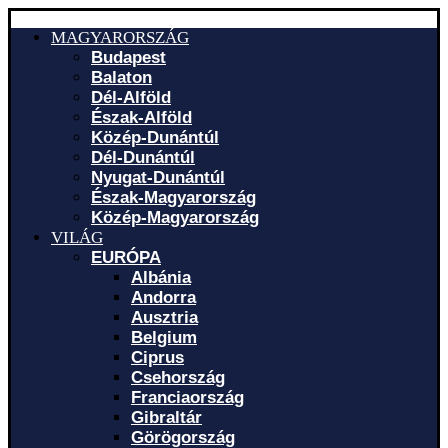
MAGYARORSZÁG
Budapest
Balaton
Dél-Alföld
Észak-Alföld
Közép-Dunántúl
Dél-Dunántúl
Nyugat-Dunántúl
Észak-Magyarország
Közép-Magyarország
VILÁG
EURÓPA
Albánia
Andorra
Ausztria
Belgium
Ciprus
Csehország
Franciaország
Gibraltár
Görögország