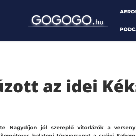
AERO
PODC
t az idei Kékszalag
zott az idei Ké
te Nagydíjon jól szereplő vitorlázók a verseny
kilométeres balatoni túraversenyt a svájci Safram