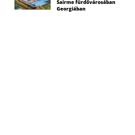
Sairme fürdővárosában
Georgiában