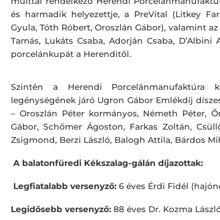
múlttal rendelkező Herendi Porcelánmanufaktú
és harmadik helyezettje, a PreVital (Litkey F
Gyula, Tóth Róbert, Oroszlán Gábor), valamint a
Tamás, Lukáts Csaba, Adorján Csaba, D’Albini 
porcelánkupát a Herenditől.
Szintén a Herendi Porcelánmanufaktúra k
legénységének járó Ugron Gábor Emlékdíj díszes
– Oroszlán Péter kormányos, Németh Péter, Őr
Gábor, Schőmer Ágoston, Farkas Zoltán, Csüll
Zsigmond, Berzi László, Balogh Attila, Bárdos Mi
A balatonfüredi Kékszalag-gálán díjazottak:
Legfiatalabb versenyző:
6 éves Érdi Fidél (hajón
Legidősebb versenyző:
88 éves Dr. Kozma Lászl