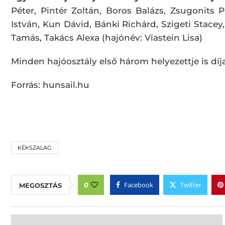
Péter, Pintér Zoltán, Boros Balázs, Zsugonits 
István, Kun Dávid, Bánki Richárd, Szigeti Stace
Tamás, Takács Alexa (hajónév: Viastein Lisa)
Minden hajóosztály első három helyezettje is díj
Forrás: hunsail.hu
KÉKSZALAG
Facebook
Twitter
0
MEGOSZTÁS