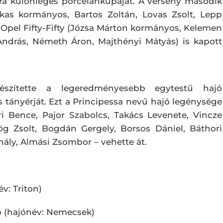
ra különleges porcelánkupáját. A verseny második
arkas kormányos, Bartos Zoltán, Lovas Zsolt, Lepp
z Opel Fifty-Fifty (Józsa Márton kormányos, Kelemen
András, Németh Áron, Majthényi Mátyás) is kapott
észítette a legeredményesebb egytestű hajó
 tányérját. Ezt a Principessa nevű hajó legénysége
i Bence, Pajor Szabolcs, Takács Levenete, Vincze
ög Zsolt, Bogdán Gergely, Borsos Dániel, Báthori
hály, Almási Zsombor – vehette át.
év: Triton)
ó (hajónév: Nemecsek)