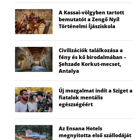
A Kassai-völgyben tartott
bemutatót a Zengő Nyíl
Történelmi Íjásziskola
Civilizációk találkozása a
fény és kő birodalmában –
Şehzade Korkut-mecset,
Antalya
Új mozgalmat indít a Sziget a
fiatalok mentális
egészségéért
Az Ensana Hotels
megnyitotta első szállodáját