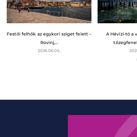
Festői felhők az egykori sziget felett –
A Hévízi-tó a
Rovinj,...
tőzegfene
2026.06.04.
202