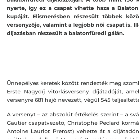
nyerte, így ez a csapat vihette haza a Balat
kupáját. Elismerésben részesült többek közö
versenyzője, valamint a legjobb női csapat is. I
díjazásban részesült a balatonfüredi gálán.
Ünnepélyes keretek között rendezték meg szomb
Erste Nagydíj vitorlásverseny díjátadóját, ame
versenyre 681 hajó nevezett, végül 545 teljesítet
A versenyt – az abszolút értékelés szerint – a s
Gautier csapatvezető, Christophe Peclard kormán
Antoine Lauriot Prerost) vehette át a díjátad