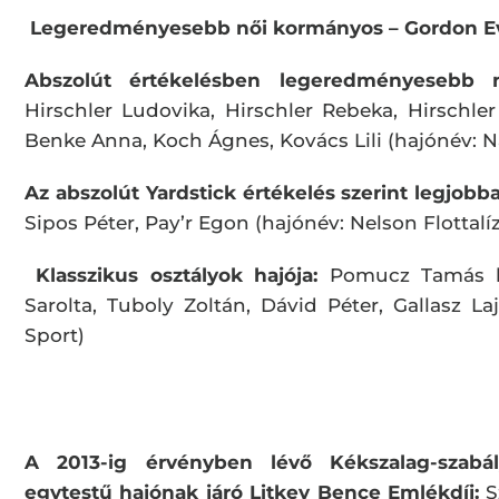
Legeredményesebb női kormányos – Gordon Ev
Abszolút értékelésben legeredményesebb 
Hirschler Ludovika, Hirschler Rebeka, Hirschler
Benke Anna, Koch Ágnes, Kovács Lili (hajónév: 
Az abszolút Yardstick értékelés szerint legjobb
Sipos Péter, Pay’r Egon (hajónév: Nelson Flottalí
Klasszikus osztályok hajója:
Pomucz Tamás k
Sarolta, Tuboly Zoltán, Dávid Péter, Gallasz L
Sport)
A 2013-ig érvényben lévő Kékszalag-szabá
egytestű hajónak járó Litkey Bence Emlékdíj:
S