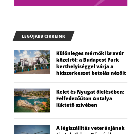
LEGÚJABB CIKKEINK
Különleges mérnöki bravúr
közelről: a Budapest Park
kerthelyiséggel várja a
hídszerkeszet betolás nézőit
Kelet és Nyugat ölelésében:
Felfedezőúton Antalya
lüktető szívében
A légiszállítás veteránjának