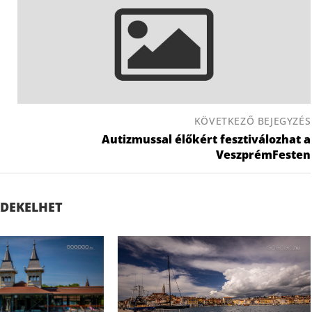
KÖVETKEZŐ BEJEGYZÉS
Autizmussal élőkért fesztiválozhat a
VeszprémFesten
ÉRDEKELHET