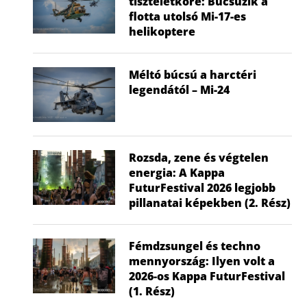
tiszteletköre: Búcsúzik a
flotta utolsó Mi-17-es
helikoptere
Méltó búcsú a harctéri
legendától – Mi-24
Rozsda, zene és végtelen
energia: A Kappa
FuturFestival 2026 legjobb
pillanatai képekben (2. Rész)
Fémdzsungel és techno
mennyország: Ilyen volt a
2026-os Kappa FuturFestival
(1. Rész)