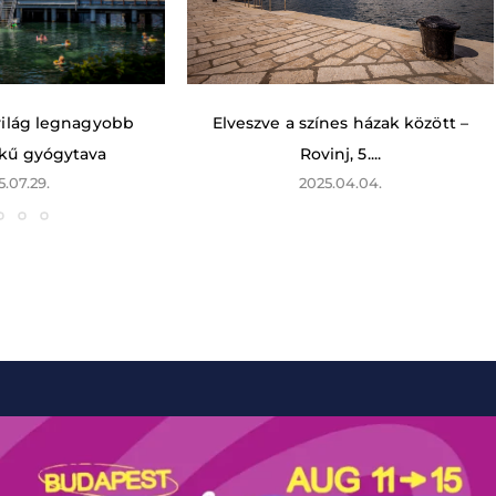
 világ legnagyobb
Elveszve a színes házak között –
kű gyógytava
Rovinj, 5....
5.07.29.
2025.04.04.