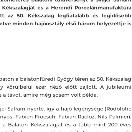
on Kékszalagját és a Herendi Porcelánmanufaktúra
tt az 50. Kékszalag legfiatalabb és legidősebb
lletve minden hajóosztály első három helyezettje is
aton a balatonfüredi Gyógy téren az 50. Kékszalag
ly körülbelül ezer néző előtt zajlott. A jubileumi
te a távot, amire még sosem volt példa.
vájci Safram nyerte, így a hajó legénysége (Rodolphe
yos, Fabien Froesch, Fabian Racloz, Nils Palmieri,
ón a Balaton Kékszalagját és a több mint 200 éves