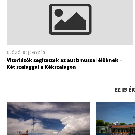
ELŐZŐ BEJEGYZÉS
Vitorlázók segítettek az autizmussal élőknek –
Két szalaggal a Kékszalagon
EZ IS 