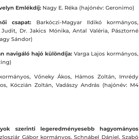
elyn Emlékdíj:
Nagy E. Réka (hajónév: Geronimo)
női csapat:
Barkóczi-Magyar Ildikó kormányos,
 Judit, Dr. Jakics Mónika, Antal Valéria, Pásztorné
Nagy Sándor)
an navigáló hajó különdíja:
Varga Lajos kormányos,
zing)
ormányos, Vőneky Ákos, Hámos Zoltán, Imrédy
ajos, Kóczián Zoltán, Vadászy András (hajónév: M4
lyok szerinti legeredményesebb hagyományos
zloszjár Gábor kormányos, Schnábel Dániel, Szabó