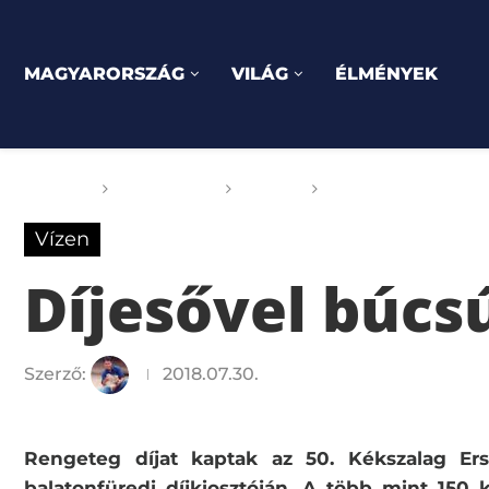
MAGYARORSZÁG
VILÁG
ÉLMÉNYEK
Főoldal
GOGOGO
Vízen
Díjesővel búcsúzot
Vízen
Díjesővel búcsú
Szerző:
2018.07.30.
Rengeteg díjat kaptak az 50. Kékszalag Ers
balatonfüredi díjkiosztóján. A több mint 150 