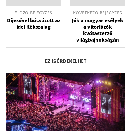
ELŐZŐ BEJEGYZÉS
KÖVETKEZŐ BEJEGYZÉS
Díjesővel búcsúzott az
Jók a magyar esélyek
idei Kékszalag
a vitorlázók
kvótaszerző
világbajnokságán
EZ IS ÉRDEKELHET