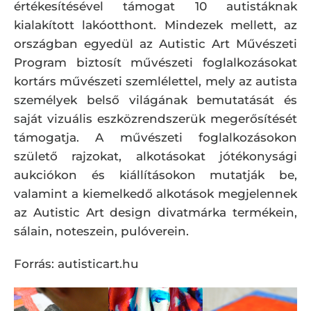
értékesítésével támogat 10 autistáknak
kialakított lakóotthont. Mindezek mellett, az
országban egyedül az Autistic Art Művészeti
Program biztosít művészeti foglalkozásokat
kortárs művészeti szemlélettel, mely az autista
személyek belső világának bemutatását és
saját vizuális eszközrendszerük megerősítését
támogatja. A művészeti foglalkozásokon
születő rajzokat, alkotásokat jótékonysági
aukciókon és kiállításokon mutatják be,
valamint a kiemelkedő alkotások megjelennek
az Autistic Art design divatmárka termékein,
sálain, noteszein, pulóverein.
Forrás: autisticart.hu