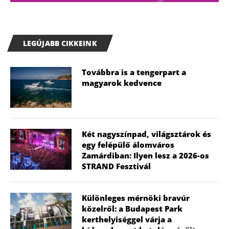
LEGÚJABB CIKKEINK
Továbbra is a tengerpart a
magyarok kedvence
Két nagyszínpad, világsztárok és
egy felépülő álomváros
Zamárdiban: Ilyen lesz a 2026-os
STRAND Fesztivál
Különleges mérnöki bravúr
közelről: a Budapest Park
kerthelyiséggel várja a