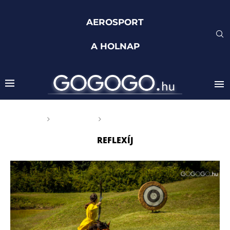
AEROSPORT
A HOLNAP
Főoldal
Címkék
Posts tagged with "reflexíj"
REFLEXÍJ