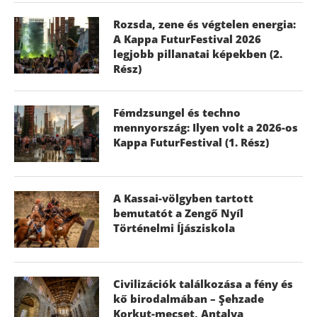
Rozsda, zene és végtelen energia:
A Kappa FuturFestival 2026
legjobb pillanatai képekben (2.
Rész)
Fémdzsungel és techno
mennyország: Ilyen volt a 2026-os
Kappa FuturFestival (1. Rész)
A Kassai-völgyben tartott
bemutatót a Zengő Nyíl
Történelmi Íjásziskola
Civilizációk találkozása a fény és
kő birodalmában – Şehzade
Korkut-mecset, Antalya