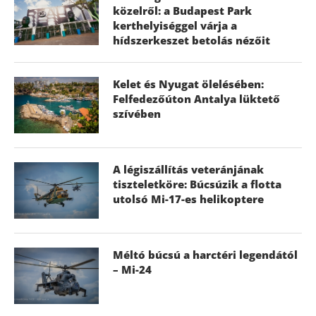
közelről: a Budapest Park
kerthelyiséggel várja a
hídszerkeszet betolás nézőit
Kelet és Nyugat ölelésében:
Felfedezőúton Antalya lüktető
szívében
A légiszállítás veteránjának
tiszteletköre: Búcsúzik a flotta
utolsó Mi-17-es helikoptere
Méltó búcsú a harctéri legendától
– Mi-24