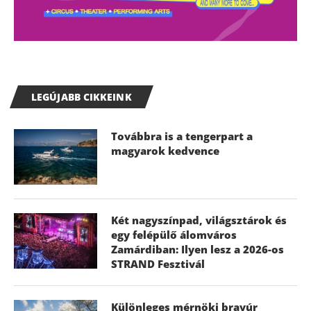
LEGÚJABB CIKKEINK
Továbbra is a tengerpart a
magyarok kedvence
Két nagyszínpad, világsztárok és
egy felépülő álomváros
Zamárdiban: Ilyen lesz a 2026-os
STRAND Fesztivál
Különleges mérnöki bravúr