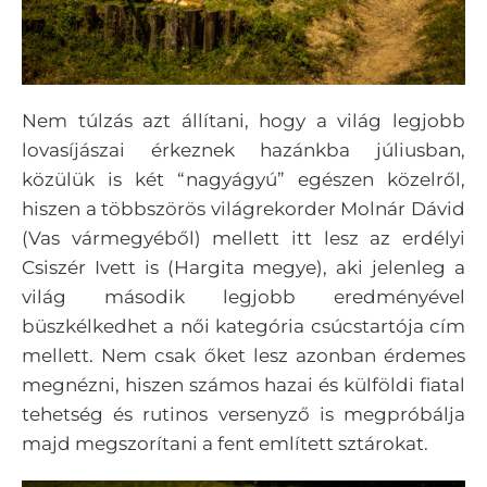
Nem túlzás azt állítani, hogy a világ legjobb
lovasíjászai érkeznek hazánkba júliusban,
közülük is két “nagyágyú” egészen közelről,
hiszen a többszörös világrekorder Molnár Dávid
(Vas vármegyéből) mellett itt lesz az erdélyi
Csiszér Ivett is (Hargita megye), aki jelenleg a
világ második legjobb eredményével
büszkélkedhet a női kategória csúcstartója cím
mellett. Nem csak őket lesz azonban érdemes
megnézni, hiszen számos hazai és külföldi fiatal
tehetség és rutinos versenyző is megpróbálja
majd megszorítani a fent említett sztárokat.