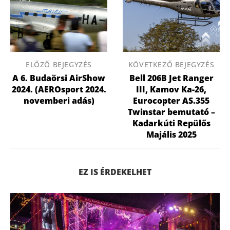
ELŐZŐ BEJEGYZÉS
KÖVETKEZŐ BEJEGYZÉS
A 6. Budaörsi AirShow
Bell 206B Jet Ranger
2024. (AEROsport 2024.
III, Kamov Ka-26,
novemberi adás)
Eurocopter AS.355
Twinstar bemutató –
Kadarkúti Repülős
Majális 2025
EZ IS ÉRDEKELHET