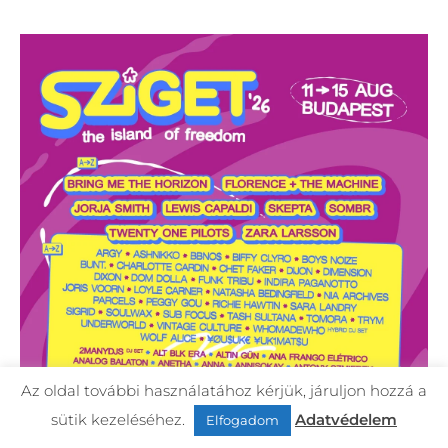
Az oldal további használatához kérjük, járuljon hozzá a
sütik kezeléséhez.
Adatvédelem
Elfogadom