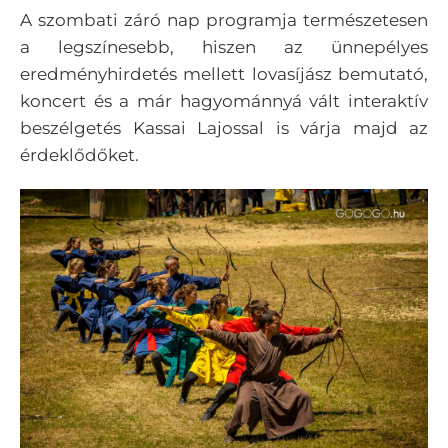
A szombati záró nap programja természetesen
a legszínesebb, hiszen az ünnepélyes
eredményhirdetés mellett lovasíjász bemutató,
koncert és a már hagyománnyá vált interaktív
beszélgetés Kassai Lajossal is várja majd az
érdeklődőket.