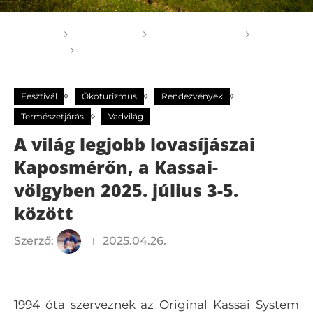
Főoldal
GOGOGO
Rendezvények
Fesztivál
A világ legjobb lovasíjászai Kaposmérőn, a
Kassai-völgyben 2025. július 3-5. között
Fesztivál
Ökoturizmus
Rendezvények
Természetjárás
Vadvilág
A világ legjobb lovasíjászai
Kaposmérőn, a Kassai-
völgyben 2025. július 3-5.
között
Szerző:
2025.04.26.
1994 óta szerveznek az Original Kassai System