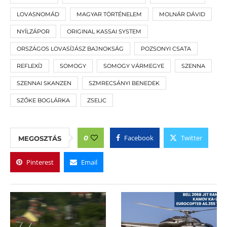
LOVASNOMÁD
MAGYAR TÖRTÉNELEM
MOLNÁR DÁVID
NYÍLZÁPOR
ORIGINAL KASSAI SYSTEM
ORSZÁGOS LOVASÍJÁSZ BAJNOKSÁG
POZSONYI CSATA
REFLEXÍJ
SOMOGY
SOMOGY VÁRMEGYE
SZENNA
SZENNAI SKANZEN
SZMRECSÁNYI BENEDEK
SZŐKE BOGLÁRKA
ZSELIC
Facebook
Twitter
0
MEGOSZTÁS
Pinterest
Email