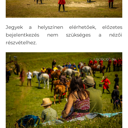
Jegyek a helyszínen elérhetőek, előzetes
bejelentkezés nem szükséges a nézői
részvételhez.