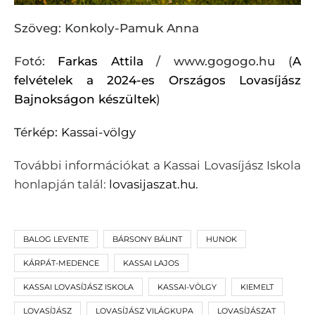
Szöveg: Konkoly-Pamuk Anna
Fotó:
Farkas Attila
/ www.gogogo.hu (
A
felvételek a 2024-es Országos Lovasíjász
Bajnokságon készültek
)
Térkép:
Kassai-völgy
További információkat a Kassai Lovasíjász Iskola
honlapján talál:
lovasijaszat.hu.
BALOG LEVENTE
BÁRSONY BÁLINT
HUNOK
KÁRPÁT-MEDENCE
KASSAI LAJOS
KASSAI LOVASÍJÁSZ ISKOLA
KASSAI-VÖLGY
KIEMELT
LOVASÍJÁSZ
LOVASÍJÁSZ VILÁGKUPA
LOVASÍJÁSZAT