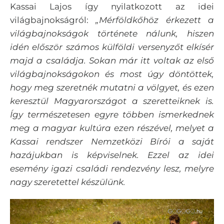
Kassai Lajos így nyilatkozott az idei
világbajnokságról:
„Mérföldkőhöz érkezett a
világbajnokságok története nálunk, hiszen
idén először számos külföldi versenyzőt elkísér
majd a családja. Sokan már itt voltak az első
világbajnokságokon és most úgy döntöttek,
hogy meg szeretnék mutatni a völgyet, és ezen
keresztül Magyarországot a szeretteiknek is.
Így természetesen egyre többen ismerkednek
meg a magyar kultúra ezen részével, melyet a
Kassai rendszer Nemzetközi Bírói a saját
hazájukban is képviselnek. Ezzel az idei
esemény igazi családi rendezvény lesz, melyre
nagy szeretettel készülünk.