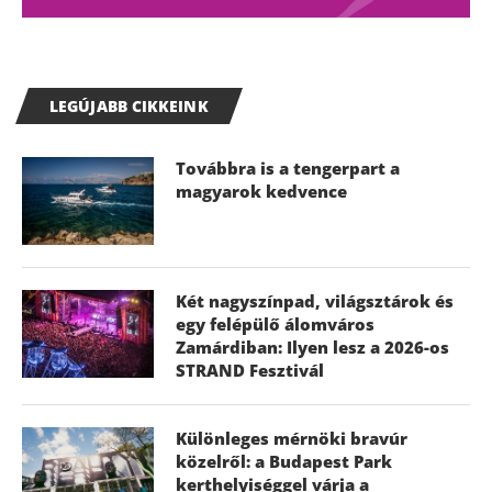
LEGÚJABB CIKKEINK
Továbbra is a tengerpart a
magyarok kedvence
Két nagyszínpad, világsztárok és
egy felépülő álomváros
Zamárdiban: Ilyen lesz a 2026-os
STRAND Fesztivál
Különleges mérnöki bravúr
közelről: a Budapest Park
kerthelyiséggel várja a