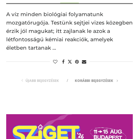
A víz minden biológiai folyamatunk
mozgatórugója. Testünk sejtjei vizes közegben
érzik jól magukat; itt zajlanak le azok a
létfontosságú kémiai reakciók, amelyek
életben tartanak …
ÚJABB BEJEGYZÉSEK
KORÁBBI BEJEGYZÉSEK