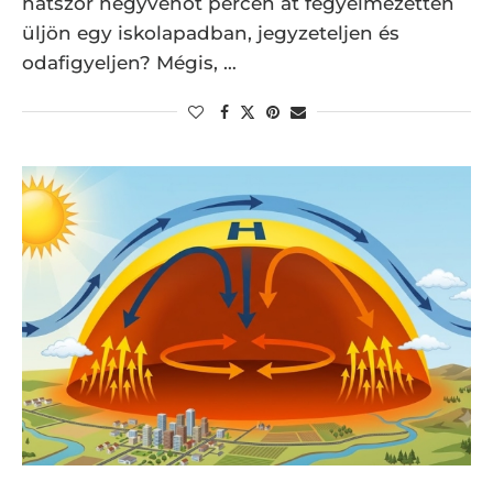
hatszor negyvenöt percen át fegyelmezetten
üljön egy iskolapadban, jegyzeteljen és
odafigyeljen? Mégis, …