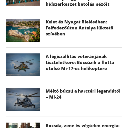
hídszerkeszet betolás nézőit
Kelet és Nyugat ölelésében:
Felfedezőúton Antalya lüktető
szívében
A légiszállítás veteránjának
tiszteletköre: Búcsúzik a flotta
utolsó Mi-17-es helikoptere
Méltó búcsú a harctéri legendától
– Mi-24
Rozsda, zene és végtelen energia: