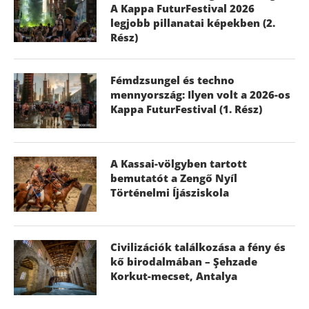
A Kappa FuturFestival 2026
legjobb pillanatai képekben (2.
Rész)
Fémdzsungel és techno
mennyország: Ilyen volt a 2026-os
Kappa FuturFestival (1. Rész)
A Kassai-völgyben tartott
bemutatót a Zengő Nyíl
Történelmi Íjásziskola
Civilizációk találkozása a fény és
kő birodalmában – Şehzade
Korkut-mecset, Antalya