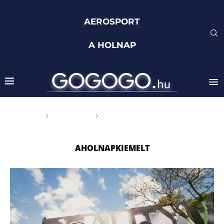
AEROSPORT
A HOLNAP
Főoldal
Címkék
Posts tagged with
"aholnapkiemelt"
AHOLNAPKIEMELT