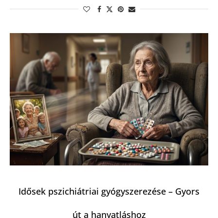
Idősek pszichiátriai gyógyszerezése – Gyors
út a hanyatláshoz