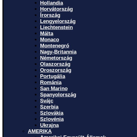
Hollandia
Horvátország
Írország
Lengyelország
Liechtenstein
Málta
Monaco
Montenegró
Nagy-Britannia
Németország
Olaszország
Oroszország
Portugália
Románia
San Marino
Spanyolország
Svájc
Szerbia
Szlovákia
Szlovénia
Ukrajna
AMERIKA