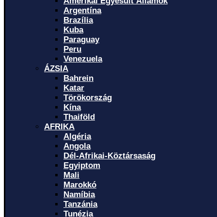
Amerikai Egyesült Államok
Argentína
Brazília
Kuba
Paraguay
Peru
Venezuela
ÁZSIA
Bahrein
Katar
Törökország
Kína
Thaiföld
AFRIKA
Algéria
Angola
Dél-Afrikai-Köztársaság
Egyiptom
Mali
Marokkó
Namíbia
Tanzánia
Tunézia