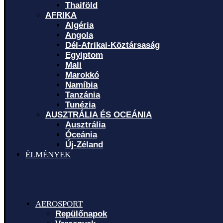
Thaiföld
AFRIKA
Algéria
Angola
Dél-Afrikai-Köztársaság
Egyiptom
Mali
Marokkó
Namíbia
Tanzánia
Tunézia
AUSZTRÁLIA ÉS OCEÁNIA
Ausztrália
Óceánia
Új-Zéland
ÉLMÉNYEK
AEROSPORT
Repülőnapok