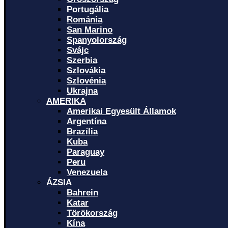
Portugália
Románia
San Marino
Spanyolország
Svájc
Szerbia
Szlovákia
Szlovénia
Ukrajna
AMERIKA
Amerikai Egyesült Államok
Argentína
Brazília
Kuba
Paraguay
Peru
Venezuela
ÁZSIA
Bahrein
Katar
Törökország
Kína