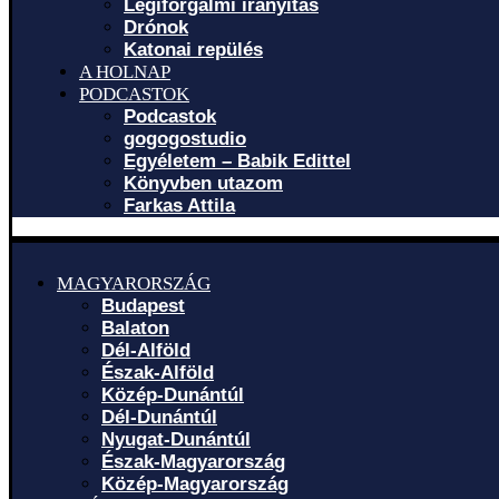
Légiforgalmi irányítás
Drónok
Katonai repülés
A HOLNAP
PODCASTOK
Podcastok
gogogostudio
Egyéletem – Babik Edittel
Könyvben utazom
Farkas Attila
MAGYARORSZÁG
Budapest
Balaton
Dél-Alföld
Észak-Alföld
Közép-Dunántúl
Dél-Dunántúl
Nyugat-Dunántúl
Észak-Magyarország
Közép-Magyarország