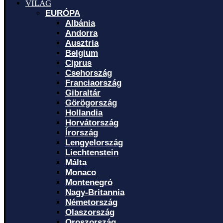
VILÁG
EURÓPA
Albánia
Andorra
Ausztria
Belgium
Ciprus
Csehország
Franciaország
Gibraltár
Görögország
Hollandia
Horvátország
Írország
Lengyelország
Liechtenstein
Málta
Monaco
Montenegró
Nagy-Britannia
Németország
Olaszország
Oroszország