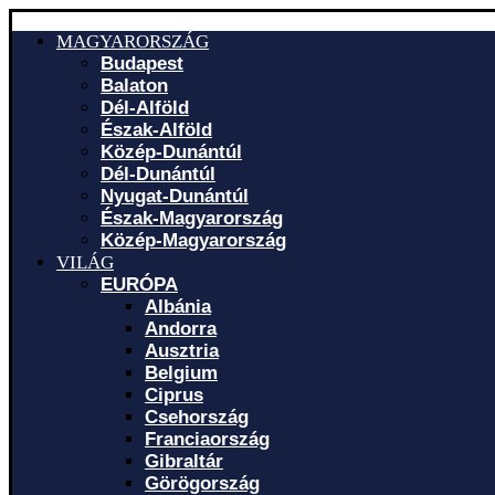
MAGYARORSZÁG
Budapest
Balaton
Dél-Alföld
Észak-Alföld
Közép-Dunántúl
Dél-Dunántúl
Nyugat-Dunántúl
Észak-Magyarország
Közép-Magyarország
VILÁG
EURÓPA
Albánia
Andorra
Ausztria
Belgium
Ciprus
Csehország
Franciaország
Gibraltár
Görögország