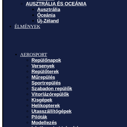
AUSZTRÁLIA ÉS OCEÁNIA
Ausztrália
Óceánia
Új-Zéland
ÉLMÉNYEK
AEROSPORT
Repülőnapok
Versenyek
Repülőterek
Műrepülés
Sportrepülés
Szabadon repülők
Vitorlázórepülők
Kisgépek
Helikopterek
Utasszállítógépek
Pilóták
Modellezés