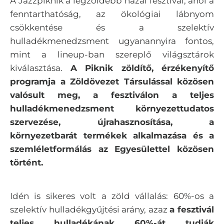
A Jazzpiknik a legzöldebb hazai fesztivál, ahol a
fenntarthatóság, az ökológiai lábnyom
csökkentése és a szelektív
hulladékmenedzsment ugyanannyira fontos,
mint a lineup-ban szereplő világsztárok
kiválasztása.
A Piknik zöldítő, érzékenyítő
programja a Zöldövezet Társulással közösen
valósult meg, a fesztiválon a teljes
hulladékmenedzsment környezettudatos
szervezése, újrahasznosítása, a
környezetbarát termékek alkalmazása és a
szemléletformálás az Egyesülettel közösen
történt.
Idén is sikeres volt a zöld vállalás: 60%-os a
szelektív hulladékgyűjtési arány, azaz
a fesztivál
teljes hulladékának 60%-át tudják