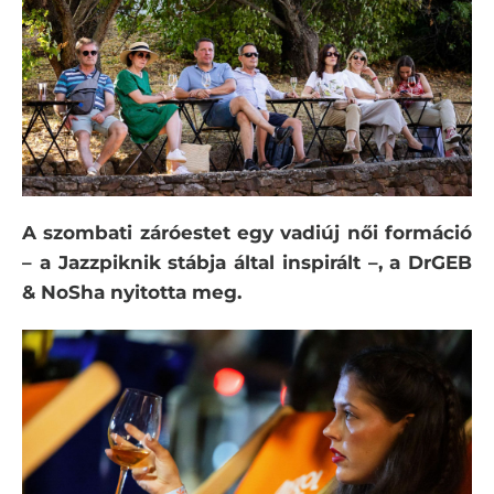
A szombati záróestet egy vadiúj női formáció
– a Jazzpiknik stábja által inspirált –, a DrGEB
& NoSha nyitotta meg.