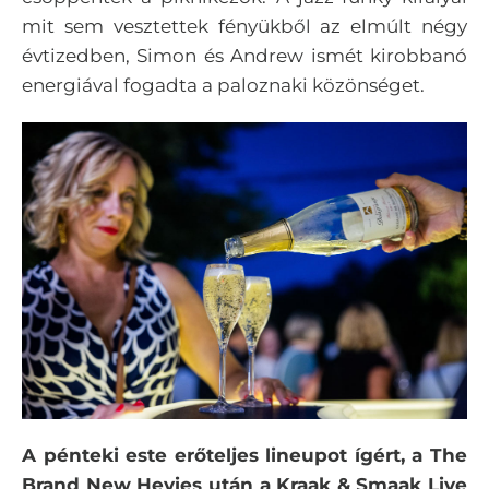
mit sem vesztettek fényükből az elmúlt négy
évtizedben, Simon és Andrew ismét kirobbanó
energiával fogadta a paloznaki közönséget.
A pénteki este erőteljes lineupot ígért, a The
Brand New Hevies után a Kraak & Smaak Live