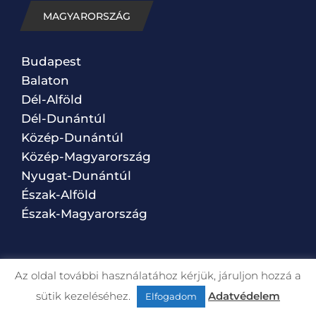
MAGYARORSZÁG
Budapest
Balaton
Dél-Alföld
Dél-Dunántúl
Közép-Dunántúl
Közép-Magyarország
Nyugat-Dunántúl
Észak-Alföld
Észak-Magyarország
VILÁG
Az oldal további használatához kérjük, járuljon hozzá a
sütik kezeléséhez.
Adatvédelem
Elfogadom