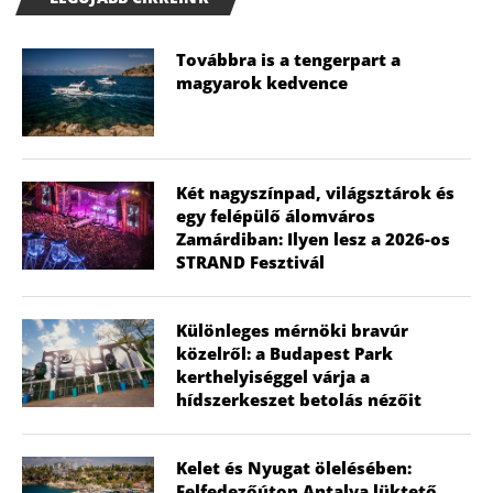
Továbbra is a tengerpart a
magyarok kedvence
Két nagyszínpad, világsztárok és
egy felépülő álomváros
Zamárdiban: Ilyen lesz a 2026-os
STRAND Fesztivál
Különleges mérnöki bravúr
közelről: a Budapest Park
kerthelyiséggel várja a
hídszerkeszet betolás nézőit
Kelet és Nyugat ölelésében:
Felfedezőúton Antalya lüktető