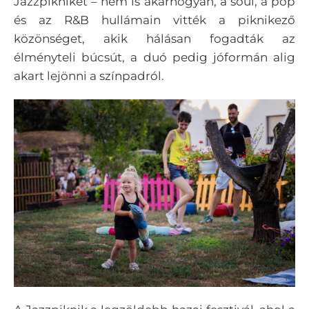
Jazzpikniket – nem is akárhogyan, a soul, a pop
és az R&B hullámain vitték a piknikező
közönséget, akik hálásan fogadták az
élményteli búcsút, a duó pedig jóformán alig
akart lejönni a színpadról.