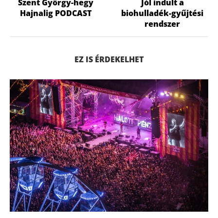
Szent György-hegy
Jól indult a
Hajnalig PODCAST
biohulladék-gyűjtési
rendszer
EZ IS ÉRDEKELHET