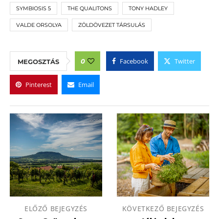
SYMBIOSIS 5
THE QUALITONS
TONY HADLEY
VALDE ORSOLYA
ZÖLDÖVEZET TÁRSULÁS
Facebook
Twitter
0
MEGOSZTÁS
Pinterest
Email
ELŐZŐ BEJEGYZÉS
KÖVETKEZŐ BEJEGYZÉS