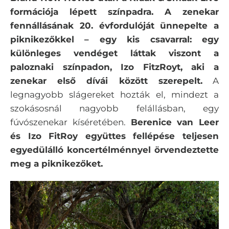
formációja lépett színpadra. A zenekar
fennállásának 20. évfordulóját ünnepelte a
piknikezőkkel – egy kis csavarral: egy
különleges vendéget láttak viszont a
paloznaki színpadon, Izo FitzRoyt, aki a
zenekar első dívái között szerepelt.
A
legnagyobb slágereket hozták el, mindezt a
szokásosnál nagyobb felállásban, egy
fúvószenekar kíséretében.
Berenice van Leer
és Izo FitRoy együttes fellépése teljesen
egyedülálló koncertélménnyel örvendeztette
meg a piknikezőket.