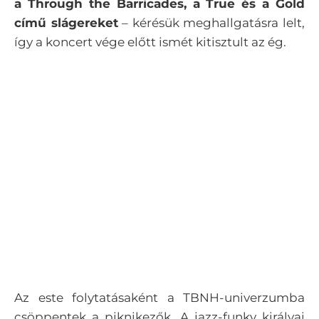
a Through the Barricades, a True és a Gold
című slágereket
– kérésük meghallgatásra lelt,
így a koncert vége előtt ismét kitisztult az ég.
Az este folytatásaként a TBNH-univerzumba
csöppentek a piknikezők. A jazz-funky királyai