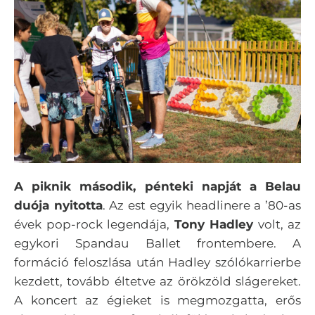
A piknik második, pénteki napját a Belau
duója nyitotta
. Az est egyik headlinere a ’80-as
évek pop-rock legendája,
Tony Hadley
volt, az
egykori Spandau Ballet frontembere. A
formáció feloszlása után Hadley szólókarrierbe
kezdett, tovább éltetve az örökzöld slágereket.
A koncert az égieket is megmozgatta, erős