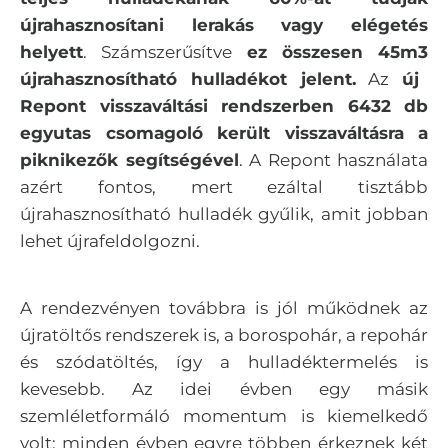
újrahasznosítani lerakás vagy elégetés
helyett
. Számszerűsítve
ez összesen 45m
3
újrahasznosítható hulladékot jelent.
Az
új
Repont visszaváltási rendszerben 6432 db
egyutas csomagoló került visszaváltásra a
piknikezők segítségével
. A Repont használata
azért fontos, mert ezáltal tisztább
újrahasznosítható hulladék gyűlik, amit jobban
lehet újrafeldolgozni.
A rendezvényen továbbra is jól működnek az
újratöltős rendszerek is, a borospohár, a repohár
és szódatöltés, így a hulladéktermelés is
kevesebb. Az idei évben egy másik
szemléletformáló momentum is kiemelkedő
volt: minden évben egyre többen érkeznek két