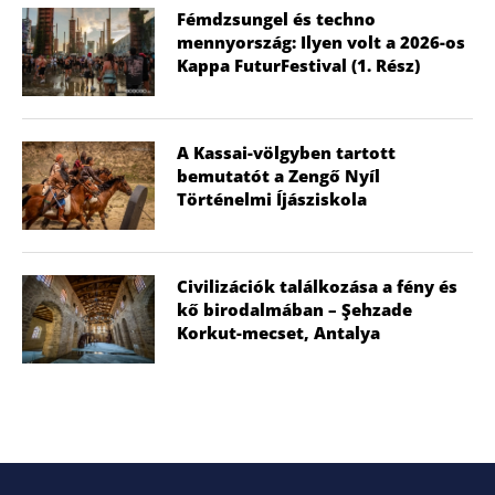
Fémdzsungel és techno
mennyország: Ilyen volt a 2026-os
Kappa FuturFestival (1. Rész)
A Kassai-völgyben tartott
bemutatót a Zengő Nyíl
Történelmi Íjásziskola
Civilizációk találkozása a fény és
kő birodalmában – Şehzade
Korkut-mecset, Antalya