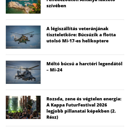
szívében
A légiszállítás veteránjának
tiszteletköre: Búcsúzik a flotta
utolsó Mi-17-es helikoptere
Méltó búcsú a harctéri legendától
– Mi-24
Rozsda, zene és végtelen energia:
A Kappa FuturFestival 2026
legjobb pillanatai képekben (2.
Rész)