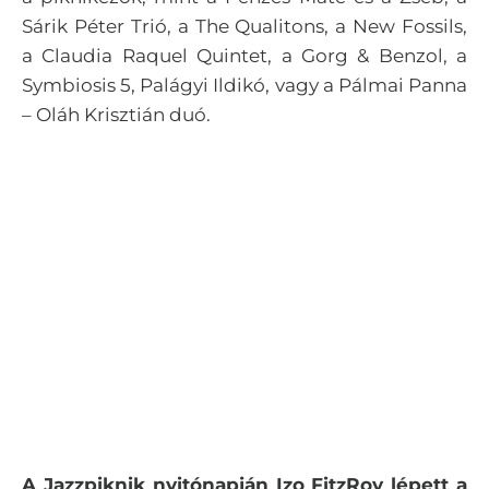
Sárik Péter Trió, a The Qualitons, a New Fossils,
a Claudia Raquel Quintet, a Gorg & Benzol, a
Symbiosis 5, Palágyi Ildikó, vagy a
Pálmai Panna
– Oláh Krisztián duó.
A Jazzpiknik nyitónapján Izo FitzRoy lépett a