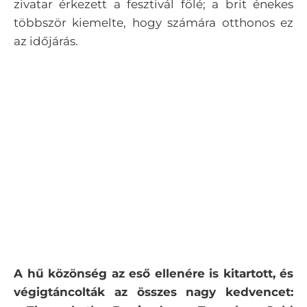
zivatar érkezett a fesztivál fölé; a brit énekes
többször kiemelte, hogy számára otthonos ez
az időjárás.
A hű közönség az eső ellenére is kitartott, és
végigtáncolták az összes nagy kedvencet: