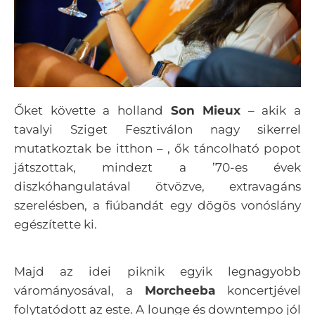
Őket követte a holland
Son Mieux
– akik a
tavalyi Sziget Fesztiválon nagy sikerrel
mutatkoztak be itthon – , ők táncolható popot
játszottak, mindezt a ’70-es évek
diszkóhangulatával ötvözve, extravagáns
szerelésben, a fiúbandát egy dögös vonóslány
egészítette ki.
Majd az idei piknik egyik legnagyobb
várományosával, a
Morcheeba
koncertjével
folytatódott az este. A lounge és downtempo jól