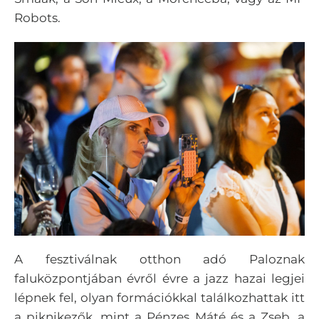
Robots.
A fesztiválnak otthon adó Paloznak
faluközpontjában évről évre a jazz hazai legjei
lépnek fel, olyan formációkkal találkozhattak itt
a piknikezők, mint a Pénzes Máté és a Zseb, a