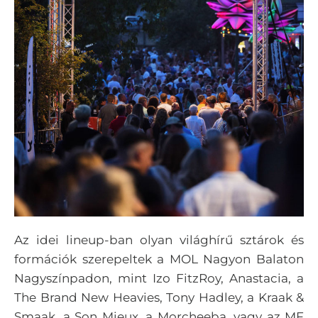
Az idei lineup-ban olyan világhírű sztárok és
formációk szerepeltek a MOL Nagyon Balaton
Nagyszínpadon, mint Izo FitzRoy, Anastacia, a
The Brand New Heavies, Tony Hadley, a Kraak &
Smaak, a Son Mieux, a Morcheeba, vagy az MF