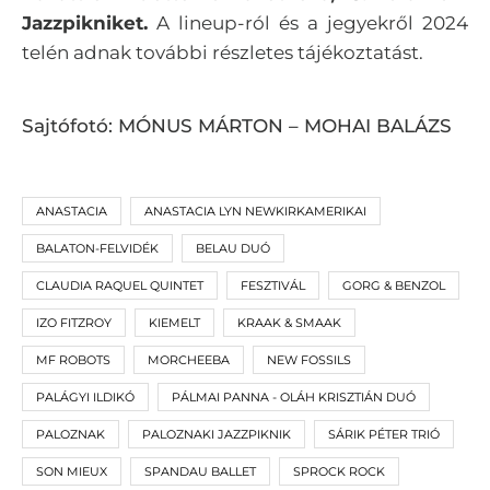
Jazzpikniket.
A lineup-ról és a jegyekről 2024
telén adnak további részletes tájékoztatást.
Sajtófotó: MÓNUS MÁRTON – MOHAI BALÁZS
ANASTACIA
ANASTACIA LYN NEWKIRKAMERIKAI
BALATON-FELVIDÉK
BELAU DUÓ
CLAUDIA RAQUEL QUINTET
FESZTIVÁL
GORG & BENZOL
IZO FITZROY
KIEMELT
KRAAK & SMAAK
MF ROBOTS
MORCHEEBA
NEW FOSSILS
PALÁGYI ILDIKÓ
PÁLMAI PANNA - OLÁH KRISZTIÁN DUÓ
PALOZNAK
PALOZNAKI JAZZPIKNIK
SÁRIK PÉTER TRIÓ
SON MIEUX
SPANDAU BALLET
SPROCK ROCK