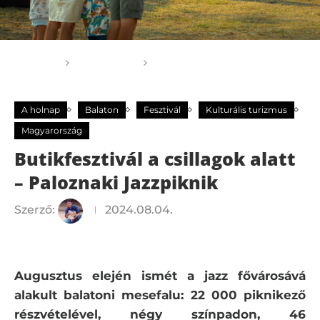
Főoldal
A holnap
Butikfesztivál a csillagok
alatt – Paloznaki Jazzpiknik
A holnap
Balaton
Fesztivál
Kulturális turizmus
Magyarország
Butikfesztivál a csillagok alatt
– Paloznaki Jazzpiknik
Szerző:
2024.08.04.
Augusztus elején ismét a jazz fővárosává
alakult balatoni mesefalu: 22 000 piknikező
részvételével, négy színpadon, 46