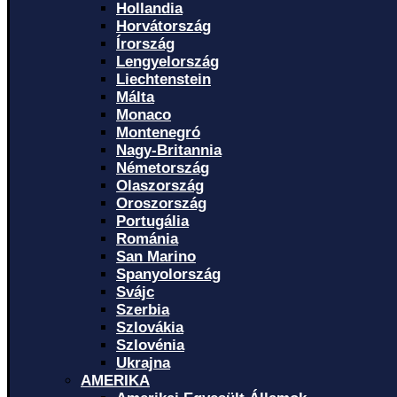
Hollandia
Horvátország
Írország
Lengyelország
Liechtenstein
Málta
Monaco
Montenegró
Nagy-Britannia
Németország
Olaszország
Oroszország
Portugália
Románia
San Marino
Spanyolország
Svájc
Szerbia
Szlovákia
Szlovénia
Ukrajna
AMERIKA