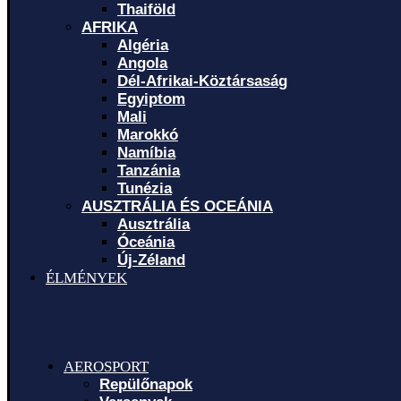
Thaiföld
AFRIKA
Algéria
Angola
Dél-Afrikai-Köztársaság
Egyiptom
Mali
Marokkó
Namíbia
Tanzánia
Tunézia
AUSZTRÁLIA ÉS OCEÁNIA
Ausztrália
Óceánia
Új-Zéland
ÉLMÉNYEK
AEROSPORT
Repülőnapok