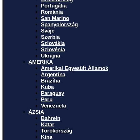
Portugália
Románia
San Marino
Spanyolország
Svájc
Szerbia
Szlovákia
Szlovénia
Ukrajna
AMERIKA
Amerikai Egyesült Államok
Argentína
Brazília
Kuba
Paraguay
Peru
Venezuela
ÁZSIA
Bahrein
Katar
Törökország
Kína