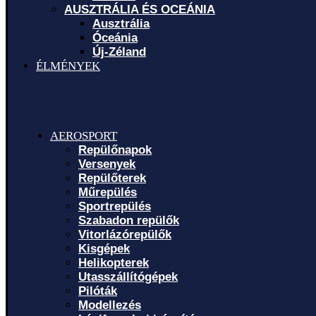
AUSZTRÁLIA ÉS OCEÁNIA
Ausztrália
Óceánia
Új-Zéland
ÉLMÉNYEK
AEROSPORT
Repülőnapok
Versenyek
Repülőterek
Műrepülés
Sportrepülés
Szabadon repülők
Vitorlázórepülők
Kisgépek
Helikopterek
Utasszállítógépek
Pilóták
Modellezés