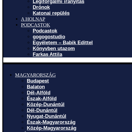
Légiforgalmi irányítás
Drónok
Katonai repülés
A HOLNAP
PODCASTOK
Podcastok
gogogostudio
Egyéletem – Babik Edittel
Könyvben utazom
Farkas Attila
MAGYARORSZÁG
Budapest
Balaton
Dél-Alföld
Észak-Alföld
Közép-Dunántúl
Dél-Dunántúl
Nyugat-Dunántúl
Észak-Magyarország
Közép-Magyarország