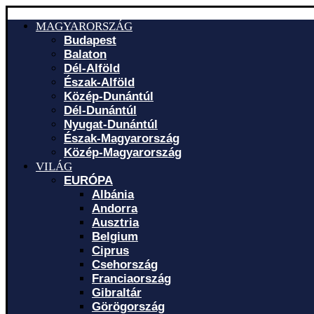
MAGYARORSZÁG
Budapest
Balaton
Dél-Alföld
Észak-Alföld
Közép-Dunántúl
Dél-Dunántúl
Nyugat-Dunántúl
Észak-Magyarország
Közép-Magyarország
VILÁG
EURÓPA
Albánia
Andorra
Ausztria
Belgium
Ciprus
Csehország
Franciaország
Gibraltár
Görögország