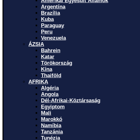
Amerikai Egyesült Államok
Argentína
Brazília
Kuba
Paraguay
Peru
Venezuela
ÁZSIA
Bahrein
Katar
Törökország
Kína
Thaiföld
AFRIKA
Algéria
Angola
Dél-Afrikai-Köztársaság
Egyiptom
Mali
Marokkó
Namíbia
Tanzánia
Tunézia