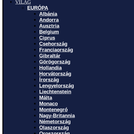
VILÁG
EURÓPA
Albánia
Andorra
Ausztria
Belgium
Ciprus
Csehország
Franciaország
Gibraltár
Görögország
Hollandia
Horvátország
Írország
Lengyelország
Liechtenstein
Málta
Monaco
Montenegró
Nagy-Britannia
Németország
Olaszország
Oroszország