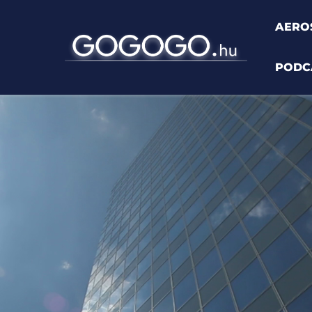
AERO
PODC