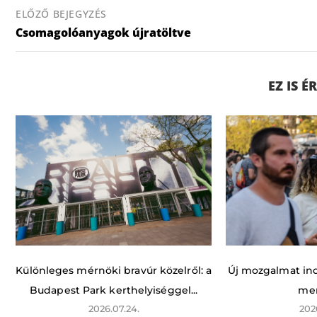
ELŐZŐ BEJEGYZÉS
Csomagolóanyagok újratöltve
EZ IS 
Különleges mérnöki bravúr közelről: a
Új mozgalmat indí
Budapest Park kerthelyiséggel...
men
2026.07.24.
202