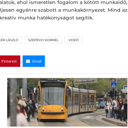
alatok, ahol ismeretlen fogalom a kötött munkaidő,
 teljesen egyénre szabott a munkakörnyezet. Mind az
 kreatív munka hatékonyságot segítik.
KÉR LÁSZLÓ
SZEPESSY KORNÉL
VIDEÓ
Pinterest
Email