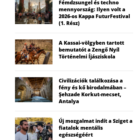
Fémdzsungel és techno
mennyország: Ilyen volt a
2026-os Kappa FuturFestival
(1. Rész)
A Kassai-völgyben tartott
bemutatót a Zengő Nyíl
Történelmi Íjásziskola
Civilizációk találkozása a
fény és kő birodalmában –
Şehzade Korkut-mecset,
Antalya
Nem a gyerek tehet róla, mégis ő
Visszatér a f
Új mozgalmat indít a Sziget a
fiatalok mentális
húzza...
hők
egészségéért
2026.07.02.
2026