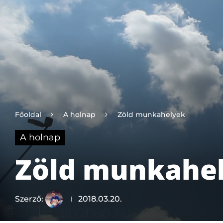
Főoldal
A holnap
Zöld munkahelyek
A holnap
Zöld munkahe
Szerző:
2018.03.20.