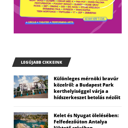
LEGÚJABB CIKKEINK
Különleges mérnöki bravúr
közelről: a Budapest Park
kerthelyiséggel várja a
hídszerkeszet betolás nézőit
Kelet és Nyugat ölelésében:
Felfedezőúton Antalya
lüktető szívében