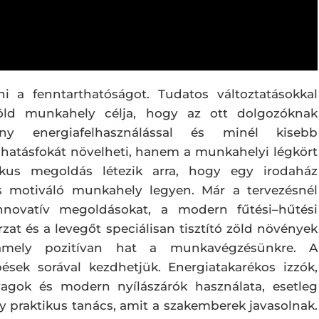
i a fenntarthatóságot. Tudatos változtatásokkal
 zöld munkahely célja, hogy az ott dolgozóknak
ny energiafelhasználással és minél kisebb
hatásfokát növelheti, hanem a munkahelyi légkört
tikus megoldás létezik arra, hogy egy irodaház
is motiváló munkahely legyen. Már a tervezésnél
innovatív megoldásokat, a modern fűtési–hűtési
rzat és a levegőt speciálisan tisztító zöld növények
amely pozitívan hat a munkavégzésünkre. A
pések sorával kezdhetjük. Energiatakarékos izzók,
nyagok és modern nyílászárók használata, esetleg
praktikus tanács, amit a szakemberek javasolnak.