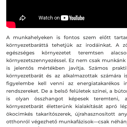
A munkahelyeken is fontos szem előtt tartan
környezetbaráttá tehetjük az irodáinkat. A
egészséges környezetet teremtsen alacso
környezetszennyezéssel. Ez nem csak munkánk 
is jelentős mértékben javítja. Számos prak
környezetbarát és az alkalmazottak számára 
figyelembe kell venni az energiatakarékos 
rendszereket. De a belső felületek színei, a búto
is olyan összhangot képesek teremteni, 
környezetbarát életterünk kialakítását apró lé
ökocimkés takarítószerek, újrahasznosított a
otthonról végezhető munkafázisok—csak néhány 