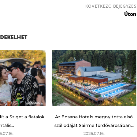
KÖVETKEZŐ BEJEGYZÉS
Úton
ÉRDEKELHET
t a Sziget a fiatalok
Az Ensana Hotels megnyitotta első
tális...
szállodáját Sairme fürdővárosában...
6.07.16.
2026.07.16.