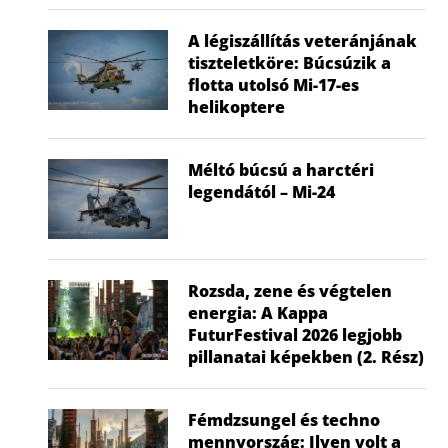
A légiszállítás veteránjának
tiszteletköre: Búcsúzik a
flotta utolsó Mi-17-es
helikoptere
Méltó búcsú a harctéri
legendától – Mi-24
Rozsda, zene és végtelen
energia: A Kappa
FuturFestival 2026 legjobb
pillanatai képekben (2. Rész)
Fémdzsungel és techno
mennyország: Ilyen volt a