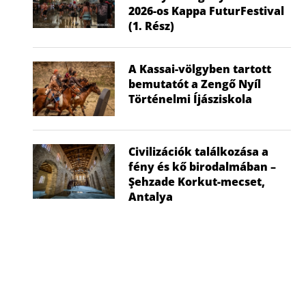
2026-os Kappa FuturFestival
(1. Rész)
A Kassai-völgyben tartott
bemutatót a Zengő Nyíl
Történelmi Íjásziskola
Civilizációk találkozása a
fény és kő birodalmában –
Şehzade Korkut-mecset,
Antalya