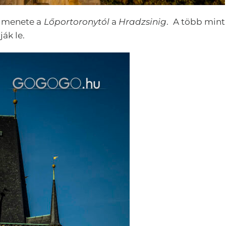
si menete a
Lőportoronytól
a
Hradzsinig
. A több mint
ák le.