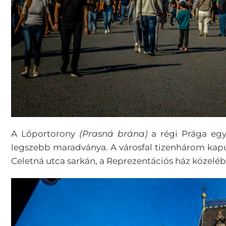
A Lőportorony
(Prasná brána)
a régi Prága egy
legszebb maradványa. A városfal tizenhárom kap
Celetná utca sarkán, a Reprezentációs ház közeléb