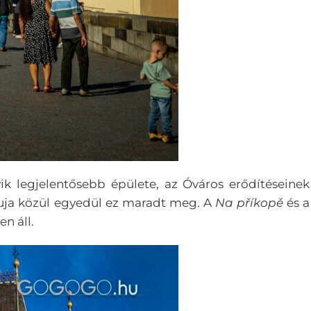
ik legjelentősebb épülete, az Óváros erődítéseinek
uja közül egyedül ez maradt meg. A
Na příkopě
és a
en áll.