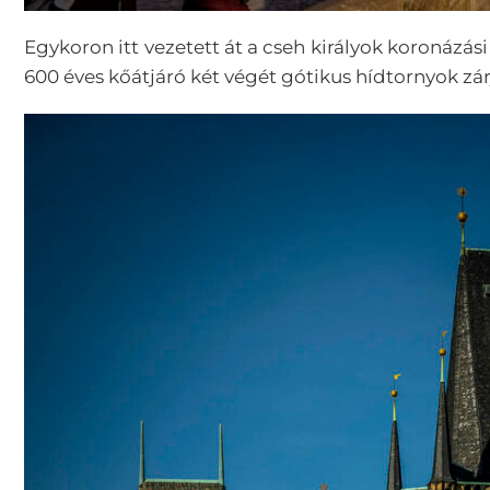
Egykoron itt vezetett át a cseh királyok koronázá
600 éves kőátjáró két végét
gótikus
hídtornyok zárj