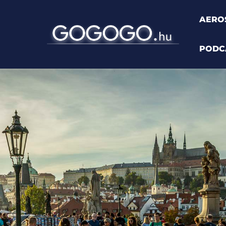
AERO
PODC