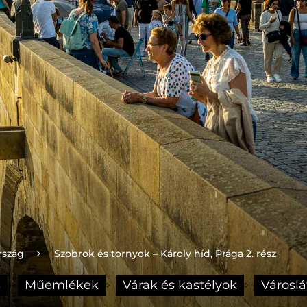
rszág
Szobrok és tornyok – Károly híd, Prága 2. rész
s
Műemlékek
Várak és kastélyok
Városlá