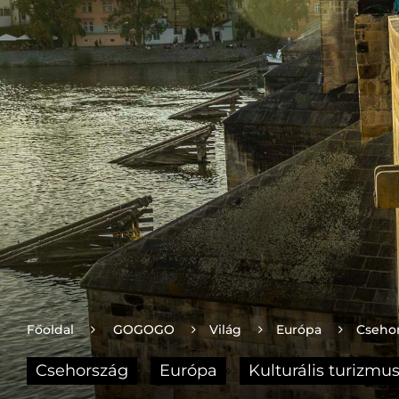
Főoldal
GOGOGO
Világ
Európa
Cseho
Csehország
Európa
Kulturális turizmu