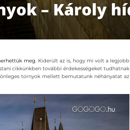
yok – Károly híd
smerhettük meg.
Kiderült az is, hogy mi volt a legjobb
tani cikkünkben további érdekességeket tudhatnak
különleges tornyok mellett bemutatunk néhányatat az