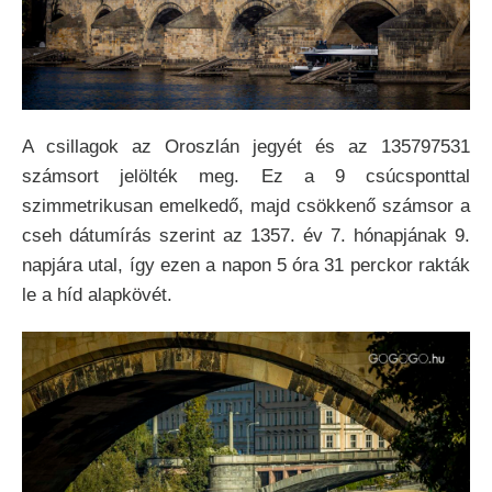
A csillagok az Oroszlán jegyét és az 135797531
számsort jelölték meg.
Ez a 9 csúcsponttal
szimmetrikusan emelkedő, majd csökkenő számsor a
cseh dátumírás szerint az 1357. év 7. hónapjának 9.
napjára utal, így ezen a napon 5 óra 31 perckor rakták
le a híd alapkövét.