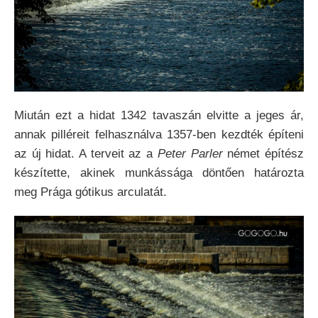
Miután ezt a hidat 1342 tavaszán elvitte a jeges ár,
annak pilléreit felhasználva 1357-ben kezdték építeni
az új hidat. A terveit az a
Peter Parler
német építész
készítette, akinek munkássága döntően határozta
meg Prága gótikus arculatát.