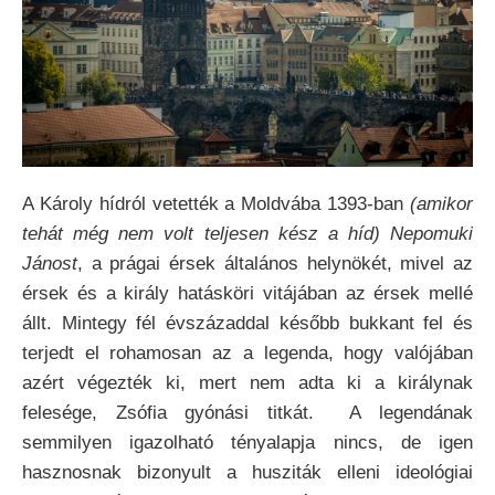
A Károly hídról vetették a Moldvába 1393-ban
(amikor
tehát még nem volt teljesen kész a híd) Nepomuki
Jánost
, a prágai érsek általános helynökét, mivel az
érsek és a király hatásköri vitájában az érsek mellé
állt.
Mintegy fél évszázaddal később bukkant fel és
terjedt el rohamosan az a legenda, hogy valójában
azért végezték ki, mert nem adta ki a királynak
felesége, Zsófia gyónási titkát. A legendának
semmilyen igazolható tényalapja nincs, de igen
hasznosnak bizonyult a husziták elleni ideológiai