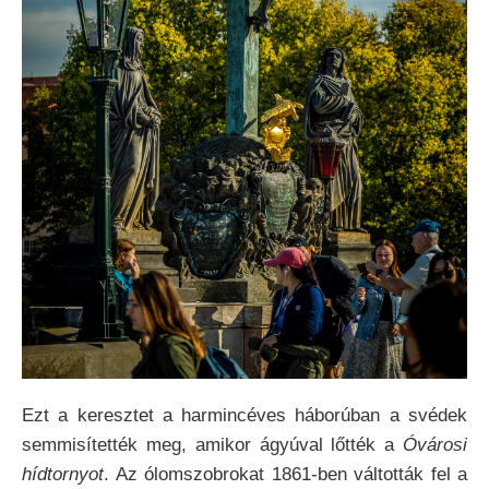
Ezt a keresztet a harmincéves háborúban a svédek
semmisítették meg, amikor ágyúval lőtték a
Óvárosi
hídtornyot
. Az ólomszobrokat 1861-ben váltották fel a