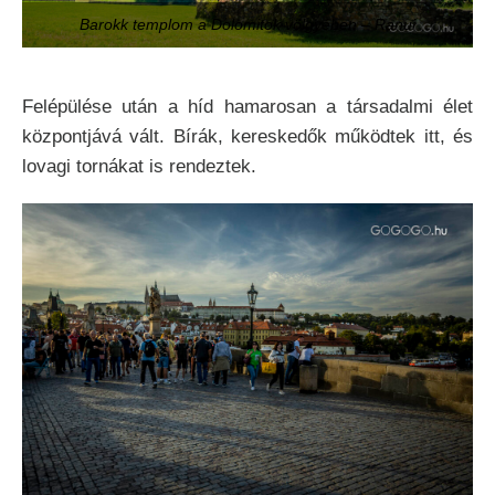
Barokk templom a Dolomitok völgyében – Ranui
Felépülése után a híd hamarosan a társadalmi élet
központjává vált. Bírák, kereskedők működtek itt, és
lovagi tornákat is rendeztek.