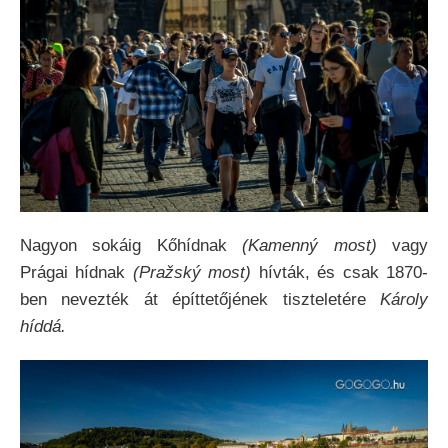
Nagyon sokáig Kőhídnak
(Kamenný most)
vagy
Prágai hídnak
(Pražský most)
hívták, és csak 1870-
ben nevezték át építtetőjének tiszteletére
Károly
híddá.