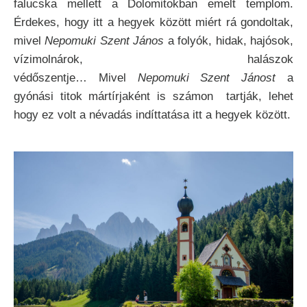
falucska mellett a Dolomitokban emelt templom.
Érdekes, hogy itt a hegyek között miért rá gondoltak,
mivel
Nepomuki Szent János
a folyók, hidak, hajósok,
vízimolnárok, halászok
védőszentje… Mivel
Nepomuki Szent Jánost
a
gyónási titok mártírjaként is számon tartják, lehet
hogy ez volt a névadás indíttatása itt a hegyek között.