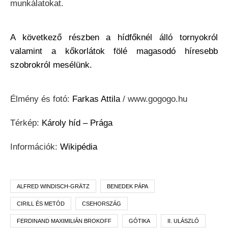
munkálatokat.
A következő részben a hídfőknél álló tornyokról
valamint a kőkorlátok fölé magasodó híresebb
szobrokról mesélünk.
Élmény és fotó:
Farkas Attila
/ www.gogogo.hu
Térkép:
Károly híd – Prága
Információk:
Wikipédia
ALFRED WINDISCH-GRÄTZ
BENEDEK PÁPA
CIRILL ÉS METÓD
CSEHORSZÁG
FERDINAND MAXIMILIÁN BROKOFF
GÓTIKA
II. ULÁSZLÓ