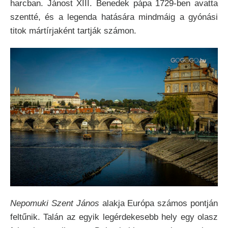
harcban. Jánost XIII. Benedek pápa 1729-ben avatta
szentté, és a legenda hatására mindmáig a gyónási
titok mártírjaként tartják számon.
Nepomuki Szent János
alakja Európa számos pontján
feltűnik. Talán az egyik legérdekesebb hely egy olasz