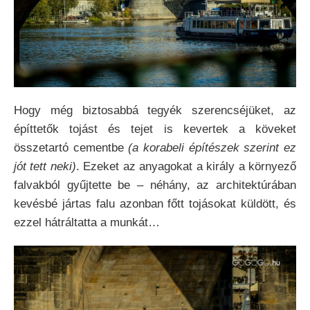
Hogy még biztosabbá tegyék szerencséjüket, az
építtetők tojást és tejet is kevertek a köveket
összetartó cementbe
(a korabeli építészek szerint ez
jót tett neki)
. Ezeket az anyagokat a király a környező
falvakból gyűjtette be – néhány, az architektúrában
kevésbé jártas falu azonban főtt tojásokat küldött, és
ezzel hátráltatta a munkát…