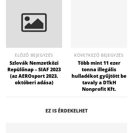
ELŐZŐ BEJEGYZÉS
KÖVETKEZŐ BEJEGYZÉS
Szlovák Nemzetközi
Több mint 11 ezer
Repülőnap – SIAF 2023
tonna illegális
(az AEROsport 2023.
hulladékot gyűjtött be
októberi adása)
tavaly a DTkH
Nonprofit Kft.
EZ IS ÉRDEKELHET