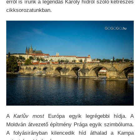
erről is írunk a legendás Károly hídról szóló kétrészes
cikksorozatunkban.
A
Karlův most
Európa egyik legrégebbi hídja. A
Moldván átvezető építmény Prága egyik szimbóluma.
A folyásirányban kilencedik híd áthalad a Kampa