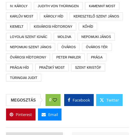
IV. KÁROLY
JUDITH VON THÜRINGEN
KAMENNÝ MOST
KARLŮV MOST
KÁROLY HÍD
KERESZTELŐ SZENT JÁNOS
KIEMELT
KISVÁROSI HÍDTORONY
KŐHÍD
LOYOLAI SZENT IGNÁC
MOLDVA
NEPOMUKI JÁNOS
NEPOMUKI SZENT JÁNOS
ÓVÁROS
ÓVÁROS TÉR
ÓVÁROSI HÍDTORONY
PETER PARLER
PRÁGA
PRÁGAI HÍD
PRAŽSKÝ MOST
SZENT KRISTÓF
TÜRINGIAI JUDIT
Facebook
Twitter
0
MEGOSZTÁS
Pinterest
Email