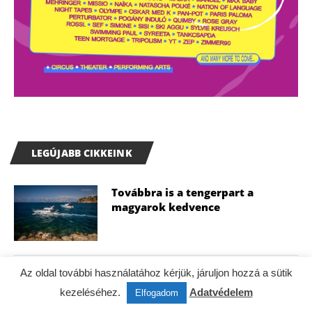
LEGÚJABB CIKKEINK
Továbbra is a tengerpart a
magyarok kedvence
Az oldal további használatához kérjük, járuljon hozzá a sütik
Két nagyszínpad, világsztárok és
egy felépülő álomváros
kezeléséhez.
Adatvédelem
Elfogadom
Zamárdiban: Ilyen lesz a 2026-os