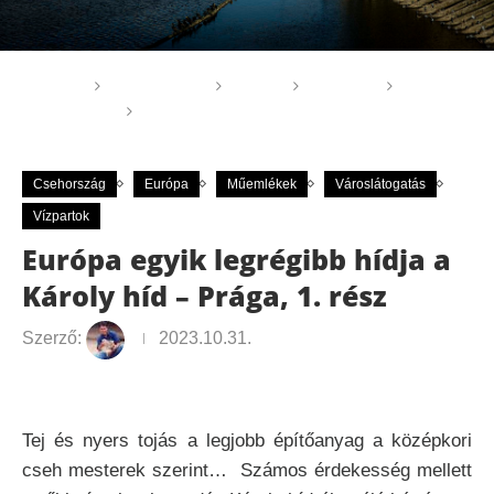
Főoldal
GOGOGO
Világ
Európa
Csehország
Európa egyik legrégibb hídja a Károly híd –
Prága, 1. rész
Csehország
Európa
Műemlékek
Városlátogatás
Vízpartok
Európa egyik legrégibb hídja a
Károly híd – Prága, 1. rész
Szerző:
2023.10.31.
Tej és nyers tojás a legjobb építőanyag a középkori
cseh mesterek szerint… Számos érdekesség mellett