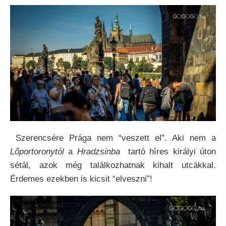
Szerencsére Prága nem “veszett el”. Aki nem a
Lőportoronytól
a
Hradzsinba
tartó híres királyi úton
sétál, azok még találkozhatnak kihalt utcákkal.
Érdemes ezekben is kicsit “elveszni”!