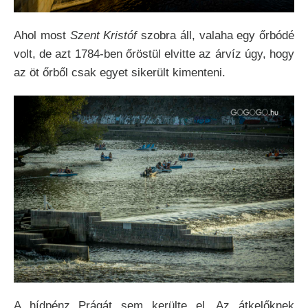
Ahol most
Szent Kristóf
szobra áll, valaha egy őrbódé
volt, de azt 1784-ben őröstül elvitte az árvíz úgy, hogy
az öt őrből csak egyet sikerült kimenteni.
A hídpénz Prágát sem kerülte el. Az átkelőknek