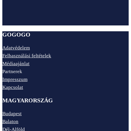
GOGOGO
Adatvédelem
Felhasználási feltételek
Médiaajánlat
Partnerek
Impresszum
Kapcsolat
MAGYARORSZÁG
Budapest
Balaton
Dél-Alföld