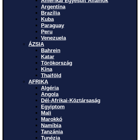
Amerikai Egyesült Államok
Argentína
Brazília
Kuba
Paraguay
Peru
Venezuela
ÁZSIA
Bahrein
Katar
Törökország
Kína
Thaiföld
AFRIKA
Algéria
Angola
Dél-Afrikai-Köztársaság
Egyiptom
Mali
Marokkó
Namíbia
Tanzánia
Tunézia