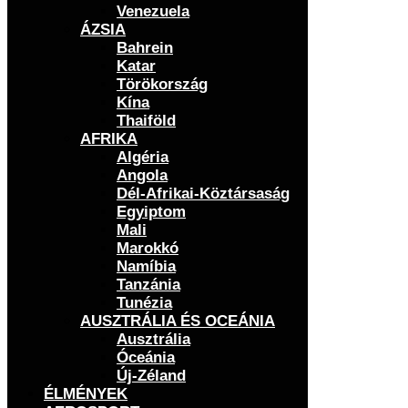
Venezuela
ÁZSIA
Bahrein
Katar
Törökország
Kína
Thaiföld
AFRIKA
Algéria
Angola
Dél-Afrikai-Köztársaság
Egyiptom
Mali
Marokkó
Namíbia
Tanzánia
Tunézia
AUSZTRÁLIA ÉS OCEÁNIA
Ausztrália
Óceánia
Új-Zéland
ÉLMÉNYEK