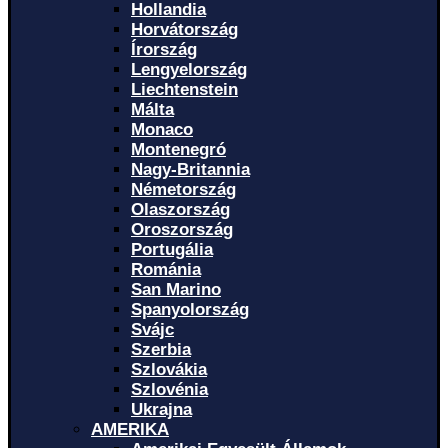
Hollandia
Horvátország
Írország
Lengyelország
Liechtenstein
Málta
Monaco
Montenegró
Nagy-Britannia
Németország
Olaszország
Oroszország
Portugália
Románia
San Marino
Spanyolország
Svájc
Szerbia
Szlovákia
Szlovénia
Ukrajna
AMERIKA