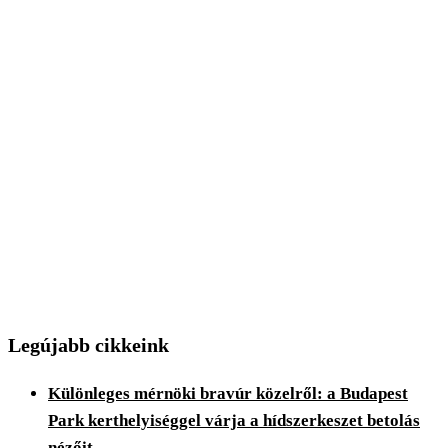
Legújabb cikkeink
Különleges mérnöki bravúr közelről: a Budapest
Park kerthelyiséggel várja a hídszerkeszet betolás
nézőit