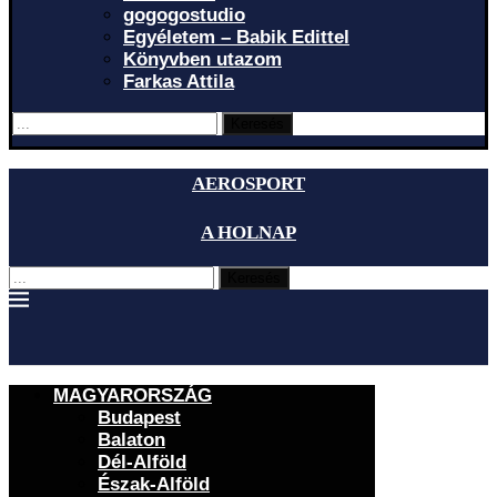
gogogostudio
Egyéletem – Babik Edittel
Könyvben utazom
Farkas Attila
Keresés
AEROSPORT
A HOLNAP
Keresés
MAGYARORSZÁG
Budapest
Balaton
Dél-Alföld
Észak-Alföld