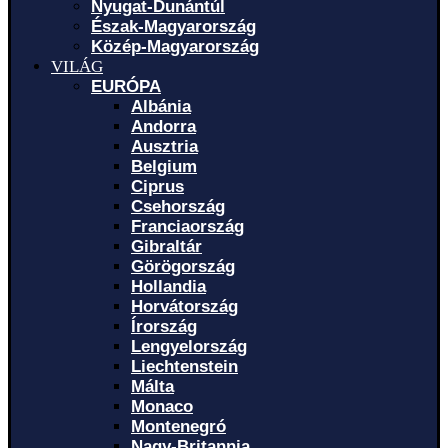
Nyugat-Dunántúl
Észak-Magyarország
Közép-Magyarország
VILÁG
EURÓPA
Albánia
Andorra
Ausztria
Belgium
Ciprus
Csehország
Franciaország
Gibraltár
Görögország
Hollandia
Horvátország
Írország
Lengyelország
Liechtenstein
Málta
Monaco
Montenegró
Nagy-Britannia