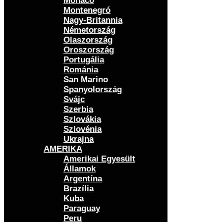
Monaco
Montenegró
Nagy-Britannia
Németország
Olaszország
Oroszország
Portugália
Románia
San Marino
Spanyolország
Svájc
Szerbia
Szlovákia
Szlovénia
Ukrajna
AMERIKA
Amerikai Egyesült
Államok
Argentína
Brazília
Kuba
Paraguay
Peru