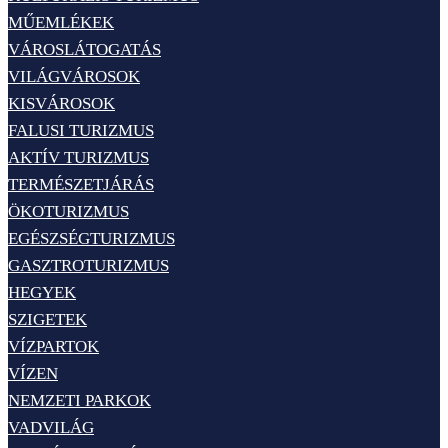
MŰEMLÉKEK
VÁROSLÁTOGATÁS
VILÁGVÁROSOK
KISVÁROSOK
FALUSI TURIZMUS
AKTÍV TURIZMUS
TERMÉSZETJÁRÁS
ÖKOTURIZMUS
EGÉSZSÉGTURIZMUS
GASZTROTURIZMUS
HEGYEK
SZIGETEK
VÍZPARTOK
VÍZEN
NEMZETI PARKOK
VADVILÁG