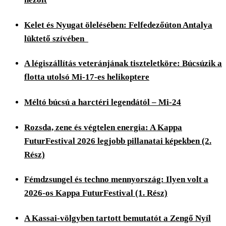
Kelet és Nyugat ölelésében: Felfedezőúton Antalya
lüktető szívében
A légiszállítás veteránjának tiszteletköre: Búcsúzik a
flotta utolsó Mi-17-es helikoptere
Méltó búcsú a harctéri legendától – Mi-24
Rozsda, zene és végtelen energia: A Kappa
FuturFestival 2026 legjobb pillanatai képekben (2.
Rész)
Fémdzsungel és techno mennyország: Ilyen volt a
2026-os Kappa FuturFestival (1. Rész)
A Kassai-völgyben tartott bemutatót a Zengő Nyíl