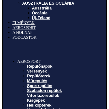
AUSZTRÁLIA ÉS OCEÁNIA
Ausztrália
Óceánia
Új-Zéland
ÉLMÉNYEK
AEROSPORT
A HOLNAP
PODCASTOK
AEROSPORT
Repülőnapok
Versenyek
Repülőterek
Műrepülés
Sportrepülés
Szabadon repülők
Vitorlázórepülők
Kisgépek
Helikopterek