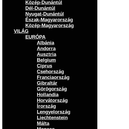
Közép-Dunántúl
Dél-Dunántúl
Nyugat-Dunántúl
Észak-Magyarország
Közép-Magyarország
VILÁG
EURÓPA
Albánia
Andorra
Ausztria
Belgium
Ciprus
Csehország
Franciaország
Gibraltár
Görögország
Hollandia
Horvátország
Írország
Lengyelország
Liechtenstein
Málta