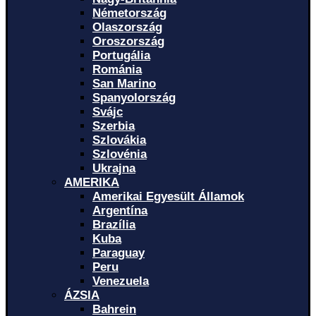
Németország
Olaszország
Oroszország
Portugália
Románia
San Marino
Spanyolország
Svájc
Szerbia
Szlovákia
Szlovénia
Ukrajna
AMERIKA
Amerikai Egyesült Államok
Argentína
Brazília
Kuba
Paraguay
Peru
Venezuela
ÁZSIA
Bahrein