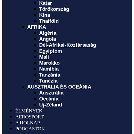
Katar
Törökország
Kína
Thaiföld
AFRIKA
Algéria
Angola
Dél-Afrikai-Köztársaság
Egyiptom
Mali
Marokkó
Namíbia
Tanzánia
Tunézia
AUSZTRÁLIA ÉS OCEÁNIA
Ausztrália
Óceánia
Új-Zéland
ÉLMÉNYEK
AEROSPORT
A HOLNAP
PODCASTOK