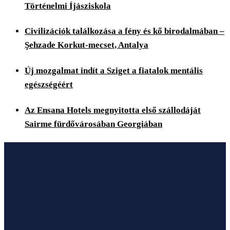
Történelmi Íjásziskola
Civilizációk találkozása a fény és kő birodalmában –
Şehzade Korkut-mecset, Antalya
Új mozgalmat indít a Sziget a fiatalok mentális
egészségéért
Az Ensana Hotels megnyitotta első szállodáját
Sairme fürdővárosában Georgiában