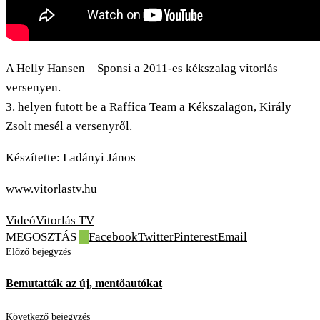
A Helly Hansen – Sponsi a 2011-es kékszalag vitorlás
versenyen.
3. helyen futott be a Raffica Team a Kékszalagon, Király
Zsolt mesél a versenyről.
Készítette: Ladányi János
www.vitorlastv.hu
Videó
Vitorlás TV
MEGOSZTÁS
0
Facebook
Twitter
Pinterest
Email
Előző bejegyzés
Bemutatták az új, mentőautókat
Következő bejegyzés