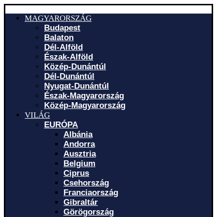
MAGYARORSZÁG
Budapest
Balaton
Dél-Alföld
Észak-Alföld
Közép-Dunántúl
Dél-Dunántúl
Nyugat-Dunántúl
Észak-Magyarország
Közép-Magyarország
VILÁG
EURÓPA
Albánia
Andorra
Ausztria
Belgium
Ciprus
Csehország
Franciaország
Gibraltár
Görögország