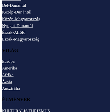
Dél-Dunántúl
Közép-Dunántúl
Közép-Magyarország
Nyugat-Dunántúl
Észak-Alföld
Észak-Magyarország
VILÁG
Európa
Amerika
Afrika
Ázsia
Ausztrália
ÉLMÉNYEK
KULTURÁLIS TURIZMUS