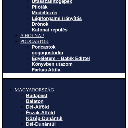
Utasszállítógépek
Pilóták
Modellezés
Légiforgalmi irányítás
Drónok
Katonai repülés
A HOLNAP
PODCASTOK
Podcastok
gogogostudio
Egyéletem – Babik Edittel
Könyvben utazom
Farkas Attila
MAGYARORSZÁG
Budapest
Balaton
Dél-Alföld
Észak-Alföld
Közép-Dunántúl
Dél-Dunántúl