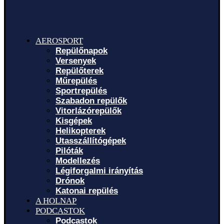
AEROSPORT
Repülőnapok
Versenyek
Repülőterek
Műrepülés
Sportrepülés
Szabadon repülők
Vitorlázórepülők
Kisgépek
Helikopterek
Utasszállítógépek
Pilóták
Modellezés
Légiforgalmi irányítás
Drónok
Katonai repülés
A HOLNAP
PODCASTOK
Podcastok