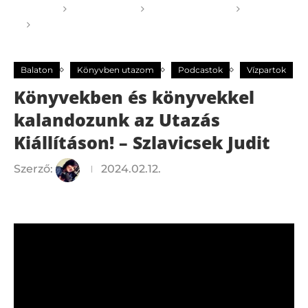
Főoldal
GOGOGO
Magyarország
Balaton
Könyvekben és könyvekkel kalandozunk az
Utazás Kiállításon! – Szlavicsek Judit
Balaton
Könyvben utazom
Podcastok
Vízpartok
Könyvekben és könyvekkel
kalandozunk az Utazás
Kiállításon! – Szlavicsek Judit
Szerző:
2024.02.12.