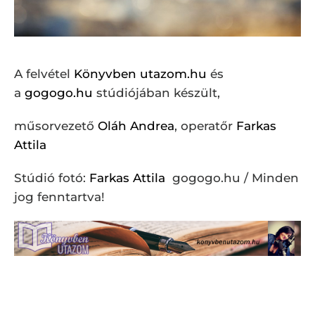
A felvétel
Könyvben utazom.hu
és
a
gogogo.hu
stúdiójában készült,
műsorvezető
Oláh Andrea
, operatőr
Farkas
Attila
Stúdió fotó:
Farkas Attila
gogogo.hu / Minden
jog fenntartva!