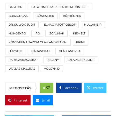
BALATON
BALATONI TURISZTIKAI KUTATÓINTÉZET
BORZONGÁS
BŰNESETEK
BŰNTÉNYEK
DR. SULYOK JUDIT
ELHAGYATOTT ÖBLÖT
HULLÁMSÍR
HUNGEXPO
ÍRÓ
IZGALMAK
KIEMELT
KÖNYVBEN UTAZOM OLÁH ANDREÁVAL
KRIMI
LÉGY/OTT
NÁDASOKAT
OLÁH ANDREA
PARTSZAKASZOKAT
REGÉNY
SZLAVICSEK JUDIT
UTAZÁS KIÁLLÍTÁS
VÖLGYHID
Facebook
Twitter
0
MEGOSZTÁS
Pinterest
Email