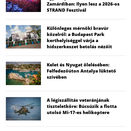
Zamárdiban: Ilyen lesz a 2026-os
STRAND Fesztivál
Különleges mérnöki bravúr
közelről: a Budapest Park
kerthelyiséggel várja a
hídszerkeszet betolás nézőit
Kelet és Nyugat ölelésében:
Felfedezőúton Antalya lüktető
szívében
A légiszállítás veteránjának
tiszteletköre: Búcsúzik a flotta
utolsó Mi-17-es helikoptere